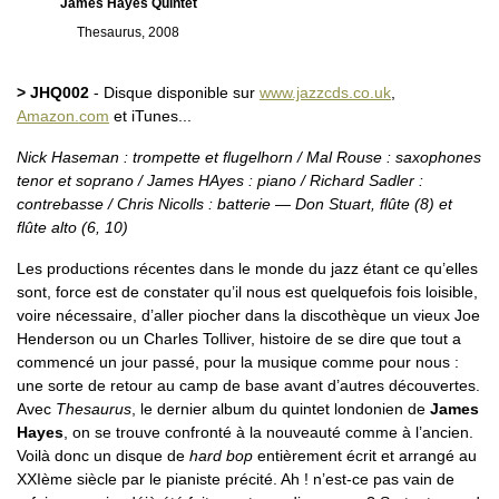
James Hayes Quintet
Thesaurus, 2008
> JHQ002
- Disque disponible sur
www.jazzcds.co.uk
,
Amazon.com
et iTunes...
Nick Haseman : trompette et flugelhorn / Mal Rouse : saxophones
tenor et soprano / James HAyes : piano / Richard Sadler :
contrebasse / Chris Nicolls : batterie — Don Stuart, flûte (8) et
flûte alto (6, 10)
Les productions récentes dans le monde du jazz étant ce qu’elles
sont, force est de constater qu’il nous est quelquefois fois loisible,
voire nécessaire, d’aller piocher dans la discothèque un vieux Joe
Henderson ou un Charles Tolliver, histoire de se dire que tout a
commencé un jour passé, pour la musique comme pour nous :
une sorte de retour au camp de base avant d’autres découvertes.
Avec
Thesaurus
, le dernier album du quintet londonien de
James
Hayes
, on se trouve confronté à la nouveauté comme à l’ancien.
Voilà donc un disque de
hard bop
entièrement écrit et arrangé au
XXIème siècle par le pianiste précité. Ah ! n’est-ce pas vain de