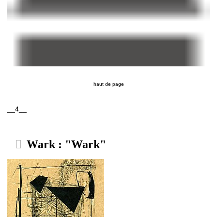
haut de page
__4__
Wark : "Wark"