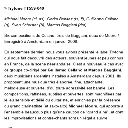
> Trytone TT559-040
Michael Moore (cl, as), Gorka Benitez (ts, fl), Guillermo Cellano
(g), Sven Schuster (b), Marcos Baggiani (dm).
Six compositions de Celano, trois de Baggiani, deux de Moore /
Enregistré à Amsterdam en janvier 2008.
En septembre dernier, nous vous avions présenté le label Trytone
qui nous fait découvrir des acteurs, souvent jeunes et peu connus
en France, de la scène néerlandaise. C’est à nouveau le cas avec
ce groupe co-dirigé par
Guillermo Cellano
et
Marcos Baggiani
,
deux musiciens argentins installés à Amsterdam depuis 2001. Ils
proposent une musique très élaborée, fine, attachante,
mélodieuse et ouverte, d’où toute agressivité est bannie. Les
compositions, raffinées, subtiles et ouvertes, sont magnifiées par
le jeu sensible et délié du guitariste, et enrichies par la présence
du grand clarinettiste (et saxo-alto)
Michael Moore
, qui apporte à
l’ensemble beaucoup plus qu’une caution de “grand aîné“, et dont
les improvisations et contre-chants sont un régal à suivre.