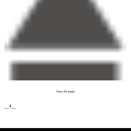
haut de page
__4__