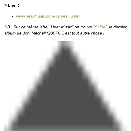
> Lien :
www.hearmusic.com/JamesHunter
NB : Sur ce même label "Hear Music" on trouve "
Shine
", le dernier
album de Joni Mitchell (2007). C’est tout autre chose !