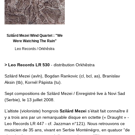
Szilárd Mezei Wind Quartet : "We
Were Watching The Rain"
Leo Records / Orkhêstra
> Leo Records LR 530
- distribution Orkhêstra
Szilárd Mezei (avln), Bogdan Rankovic (cl, bcl, as), Branislav
Aksin (tb), Kornél Pápista (tu).
Sept compositions de Szilárd Mezei / Enregistré live à Novi Sad
(Serbie), le 13 juillet 2008.
L’altiste (violoniste) hongrois
Szilárd Mezei
s’était fait connaître il
y a trois ans par un remarquable disque en octette (« Draught » -
Leo Records LR 447 - cf. Jazzman n°121). Nous retrouvons ce
musicien de 35 ans, vivant en Serbie Monténégro, en quatuor “de