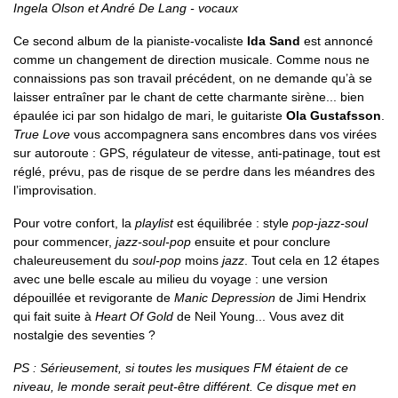
Ingela Olson et André De Lang - vocaux
Ce second album de la pianiste-vocaliste
Ida Sand
est annoncé
comme un changement de direction musicale. Comme nous ne
connaissions pas son travail précédent, on ne demande qu’à se
laisser entraîner par le chant de cette charmante sirène... bien
épaulée ici par son hidalgo de mari, le guitariste
Ola Gustafsson
.
True Love
vous accompagnera sans encombres dans vos virées
sur autoroute : GPS, régulateur de vitesse, anti-patinage, tout est
réglé, prévu, pas de risque de se perdre dans les méandres des
l’improvisation.
Pour votre confort, la
playlist
est équilibrée : style
pop-jazz-soul
pour commencer,
jazz-soul-pop
ensuite et pour conclure
chaleureusement du
soul-pop
moins
jazz
. Tout cela en 12 étapes
avec une belle escale au milieu du voyage : une version
dépouillée et revigorante de
Manic Depression
de Jimi Hendrix
qui fait suite à
Heart Of Gold
de Neil Young... Vous avez dit
nostalgie des seventies ?
PS : Sérieusement, si toutes les musiques FM étaient de ce
niveau, le monde serait peut-être différent. Ce disque met en