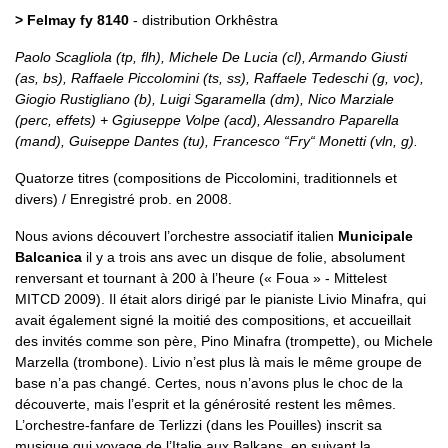
> Felmay fy 8140
- distribution Orkhêstra
Paolo Scagliola (tp, flh), Michele De Lucia (cl), Armando Giusti
(as, bs), Raffaele Piccolomini (ts, ss), Raffaele Tedeschi (g, voc),
Giogio Rustigliano (b), Luigi Sgaramella (dm), Nico Marziale
(perc, effets) + Ggiuseppe Volpe (acd), Alessandro Paparella
(mand), Guiseppe Dantes (tu), Francesco “Fry“ Monetti (vln, g).
Quatorze titres (compositions de Piccolomini, traditionnels et
divers) / Enregistré prob. en 2008.
Nous avions découvert l’orchestre associatif italien
Municipale
Balcanica
il y a trois ans avec un disque de folie, absolument
renversant et tournant à 200 à l’heure (« Foua » - Mittelest
MITCD 2009). Il était alors dirigé par le pianiste Livio Minafra, qui
avait également signé la moitié des compositions, et accueillait
des invités comme son père, Pino Minafra (trompette), ou Michele
Marzella (trombone). Livio n’est plus là mais le même groupe de
base n’a pas changé. Certes, nous n’avons plus le choc de la
découverte, mais l’esprit et la générosité restent les mêmes.
L’orchestre-fanfare de Terlizzi (dans les Pouilles) inscrit sa
musique qui voyage de l’Italie aux Balkans, en suivant la