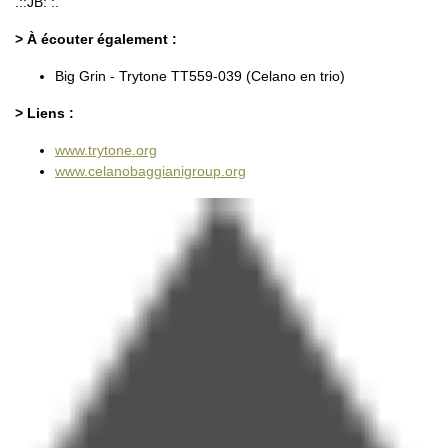
.::JB: :.
> À écouter également :
Big Grin - Trytone TT559-039 (Celano en trio)
> Liens :
www.trytone.org
www.celanobaggianigroup.org