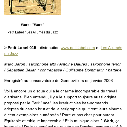
Wark : "Wark"
Petit Label / Les Allumés du Jazz
> Petit Label 015
- distribution
www.petitlabel.com
et
Les Allumés
du Jazz
Marc Baron : saxophone alto / Antoine Daures : saxophone ténor
/ Sébastien Beliah : contrebasse / Guillaume Dommartin : batterie
Enregistré au conservatoire de Gennevilliers en janvier 2008.
Voilà encore un disque qui a le charme incomparable du travail
d’artisans. Bien entendu, il y a le support toujours aussi original
proposé par le
Petit Label
, les irréductibles bas-normands
adeptes du carton brut et de la sérigraphie qui tirent leurs albums
à cent exemplaires numérotés ! Rare et pas cher pour autant...
Equitable et éthique impeccable ! Et la musique alors ?
Wark
, ça
interpelle ! Du jazz neuf qui ne rejette pas l’ancien, comme taillé à