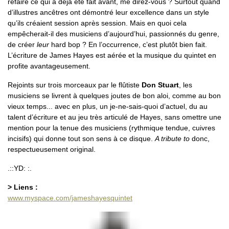
refaire ce qui a déjà été fait avant, me direz-vous ? Surtout quand
d’illustres ancêtres ont démontré leur excellence dans un style
qu’ils créaient session après session. Mais en quoi cela
empêcherait-il des musiciens d’aujourd’hui, passionnés du genre,
de créer
leur
hard bop ? En l’occurrence, c’est plutôt bien fait.
L’écriture de James Hayes est aérée et la musique du quintet en
profite avantageusement.
Rejoints sur trois morceaux par le flûtiste
Don Stuart
, les
musiciens se livrent à quelques joutes de bon aloi, comme au bon
vieux temps... avec en plus, un je-ne-sais-quoi d’actuel, du au
talent d’écriture et au jeu très articulé de Hayes, sans omettre une
mention pour la tenue des musiciens (rythmique tendue, cuivres
incisifs) qui donne tout son sens à ce disque.
A tribute to
donc,
respectueusement original.
.::YD: :.
> Liens :
www.myspace.com/jameshayesquintet