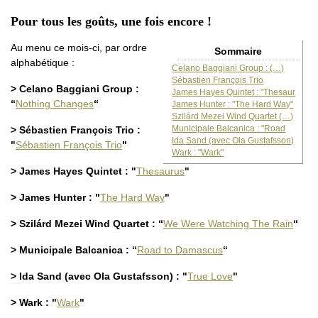
Pour tous les goûts, une fois encore !
Au menu ce mois-ci, par ordre
Sommaire
alphabétique :
Celano Baggiani Group : (…)
Sébastien François Trio
> Celano Baggiani Group :
James Hayes Quintet : "Thesaur
“
Nothing Changes
“
James Hunter : "The Hard Way"
Szilárd Mezei Wind Quartet (…)
Municipale Balcanica : "Road
> Sébastien François Trio :
Ida Sand (avec Ola Gustafsson)
"
Sébastien François Trio
"
Wark : "Wark"
> James Hayes Quintet : "
Thesaurus
"
> James Hunter : "
The Hard Way
"
> Szilárd Mezei Wind Quartet : “
We Were Watching The Rain
“
> Municipale Balcanica : “
Road to Damascus
“
> Ida Sand (avec Ola Gustafsson) : "
True Love
"
> Wark : "
Wark
"