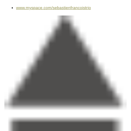
www.myspace.com/sebastienfrancoistrio