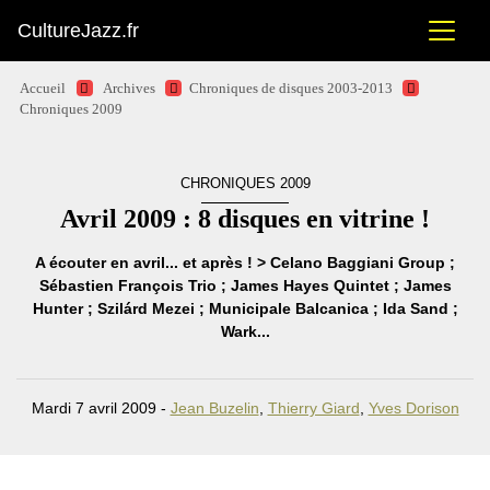
CultureJazz.fr
Accueil
Archives
Chroniques de disques 2003-2013
Chroniques 2009
CHRONIQUES 2009
Avril 2009 : 8 disques en vitrine !
A écouter en avril... et après ! > Celano Baggiani Group ;
Sébastien François Trio ; James Hayes Quintet ; James
Hunter ; Szilárd Mezei ; Municipale Balcanica ; Ida Sand ;
Wark...
Mardi 7 avril 2009 -
Jean Buzelin
,
Thierry Giard
,
Yves Dorison