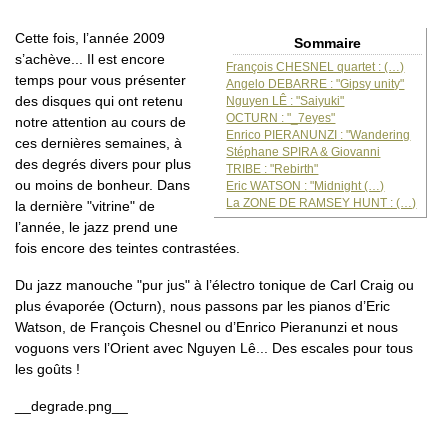
Cette fois, l’année 2009
Sommaire
s’achève... Il est encore
François CHESNEL quartet : (…)
temps pour vous présenter
Angelo DEBARRE : "Gipsy unity"
des disques qui ont retenu
Nguyen LÊ : "Saiyuki"
OCTURN : "_7eyes"
notre attention au cours de
Enrico PIERANUNZI : "Wandering
ces dernières semaines, à
Stéphane SPIRA & Giovanni
des degrés divers pour plus
TRIBE : "Rebirth"
ou moins de bonheur. Dans
Eric WATSON : "Midnight (…)
La ZONE DE RAMSEY HUNT : (…)
la dernière "vitrine" de
l’année, le jazz prend une
fois encore des teintes contrastées.
Du jazz manouche "pur jus" à l’électro tonique de Carl Craig ou
plus évaporée (Octurn), nous passons par les pianos d’Eric
Watson, de François Chesnel ou d’Enrico Pieranunzi et nous
voguons vers l’Orient avec Nguyen Lê... Des escales pour tous
les goûts !
__degrade.png__