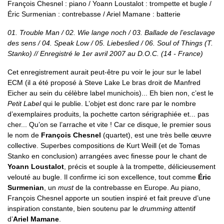
François Chesnel : piano / Yoann Loustalot : trompette et bugle /
Éric Surmenian : contrebasse / Ariel Mamane : batterie
01. Trouble Man / 02. Wie lange noch / 03. Ballade de l’esclavage
des sens / 04. Speak Low / 05. Liebeslied / 06. Soul of Things (T.
Stanko) // Enregistré le 1er avril 2007 au D.O.C. (14 - France)
Cet enregistrement aurait peut-être pu voir le jour sur le label
ECM (il a été proposé à Steve Lake Le bras droit de Manfred
Eicher au sein du célèbre label munichois)... Eh bien non, c’est le
Petit Label
qui le publie. L’objet est donc rare par le nombre
d’exemplaires produits, la pochette carton sérigraphiée et... pas
cher... Qu’on se l’arrache et vite ! Car ce disque, le premier sous
le nom de
François Chesnel
(quartet), est une très belle œuvre
collective. Superbes compositions de Kurt Weill (et de Tomas
Stanko en conclusion) arrangées avec finesse pour le chant de
Yoann Loustalot
, précis et souple à la trompette, délicieusement
velouté au bugle. Il confirme ici son excellence, tout comme
Éric
Surmenian
, un
must
de la contrebasse en Europe. Au piano,
François Chesnel apporte un soutien inspiré et fait preuve d’une
inspiration constante, bien soutenu par le
drumming
attentif
d’
Ariel Mamane
.