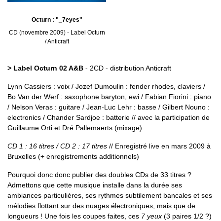
Octurn : "_7eyes"
CD (novembre 2009) - Label Octurn
/ Anticraft
> Label Octurn 02 A&B
- 2CD - distribution Anticraft
Lynn Cassiers : voix / Jozef Dumoulin : fender rhodes, claviers /
Bo Van der Werf : saxophone baryton, ewi / Fabian Fiorini : piano
/ Nelson Veras : guitare / Jean-Luc Lehr : basse / Gilbert Nouno :
electronics / Chander Sardjoe : batterie // avec la participation de
Guillaume Orti et Dré Pallemaerts (mixage).
CD 1 : 16 titres / CD 2 : 17 titres
// Enregistré live en mars 2009 à
Bruxelles (+ enregistrements additionnels)
Pourquoi donc donc publier des doubles CDs de 33 titres ?
Admettons que cette musique installe dans la durée ses
ambiances particulières, ses rythmes subtilement bancales et ses
mélodies flottant sur des nuages électroniques, mais que de
longueurs ! Une fois les coupes faites, ces
7 yeux
(3 paires 1/2 ?)