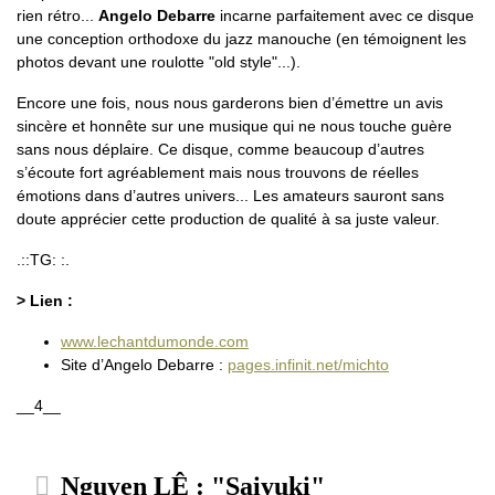
rien rétro...
Angelo Debarre
incarne parfaitement avec ce disque
une conception orthodoxe du jazz manouche (en témoignent les
photos devant une roulotte "old style"...).
Encore une fois, nous nous garderons bien d’émettre un avis
sincère et honnête sur une musique qui ne nous touche guère
sans nous déplaire. Ce disque, comme beaucoup d’autres
s’écoute fort agréablement mais nous trouvons de réelles
émotions dans d’autres univers... Les amateurs sauront sans
doute apprécier cette production de qualité à sa juste valeur.
.::TG: :.
> Lien :
www.lechantdumonde.com
Site d’Angelo Debarre :
pages.infinit.net/michto
__4__
Nguyen LÊ : "Saiyuki"