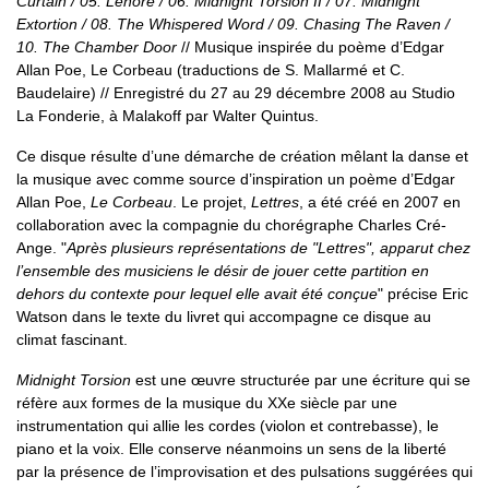
Curtain / 05. Lenore / 06. Midnight Torsion II / 07. Midnight
Extortion / 08. The Whispered Word / 09. Chasing The Raven /
10. The Chamber Door
// Musique inspirée du poème d’Edgar
Allan Poe, Le Corbeau (traductions de S. Mallarmé et C.
Baudelaire) // Enregistré du 27 au 29 décembre 2008 au Studio
La Fonderie, à Malakoff par Walter Quintus.
Ce disque résulte d’une démarche de création mêlant la danse et
la musique avec comme source d’inspiration un poème d’Edgar
Allan Poe,
Le Corbeau
. Le projet,
Lettres
, a été créé en 2007 en
collaboration avec la compagnie du chorégraphe Charles Cré-
Ange. "
Après plusieurs représentations de "Lettres", apparut chez
l’ensemble des musiciens le désir de jouer cette partition en
dehors du contexte pour lequel elle avait été conçue
" précise Eric
Watson dans le texte du livret qui accompagne ce disque au
climat fascinant.
Midnight Torsion
est une œuvre structurée par une écriture qui se
réfère aux formes de la musique du XXe siècle par une
instrumentation qui allie les cordes (violon et contrebasse), le
piano et la voix. Elle conserve néanmoins un sens de la liberté
par la présence de l’improvisation et des pulsations suggérées qui