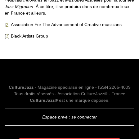
Festivals Innovants en Jazz et Musiques Actuelles
pour la tournée
Jazz Migration
. À ce titre, il se produira dans de nombreux lieux
en France et ailleurs.
[
2
]
Association For The Advancement of Creative musicians
[
3
]
Black Artists Group
CultureJazz
- Magazine spécialisé en ligne - ISSN 2266-4009
Tous droits réservés - Association CultureJazz® - France
CultureJazz®
est une marque déposée.
Espace privé : se connecter