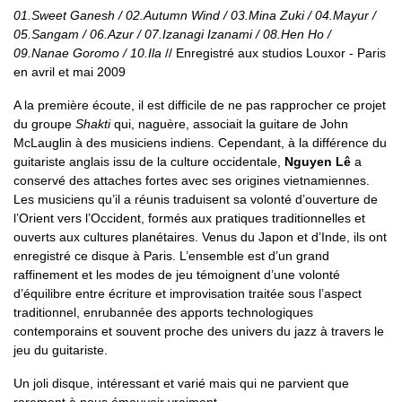
01.Sweet Ganesh / 02.Autumn Wind / 03.Mina Zuki / 04.Mayur /
05.Sangam / 06.Azur / 07.Izanagi Izanami / 08.Hen Ho /
09.Nanae Goromo / 10.Ila
// Enregistré aux studios Louxor - Paris
en avril et mai 2009
A la première écoute, il est difficile de ne pas rapprocher ce projet
du groupe
Shakti
qui, naguère, associait la guitare de John
McLauglin à des musiciens indiens. Cependant, à la différence du
guitariste anglais issu de la culture occidentale,
Nguyen Lê
a
conservé des attaches fortes avec ses origines vietnamiennes.
Les musiciens qu’il a réunis traduisent sa volonté d’ouverture de
l’Orient vers l’Occident, formés aux pratiques traditionnelles et
ouverts aux cultures planétaires. Venus du Japon et d’Inde, ils ont
enregistré ce disque à Paris. L’ensemble est d’un grand
raffinement et les modes de jeu témoignent d’une volonté
d’équilibre entre écriture et improvisation traitée sous l’aspect
traditionnel, enrubannée des apports technologiques
contemporains et souvent proche des univers du jazz à travers le
jeu du guitariste.
Un joli disque, intéressant et varié mais qui ne parvient que
rarement à nous émouvoir vraiment...