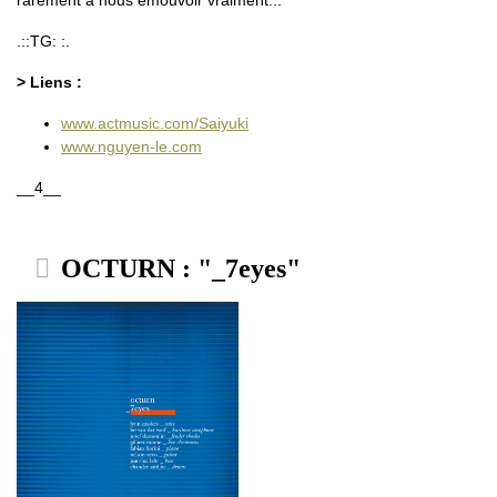
.::TG: :.
> Liens :
www.actmusic.com/Saiyuki
www.nguyen-le.com
__4__
OCTURN : "_7eyes"