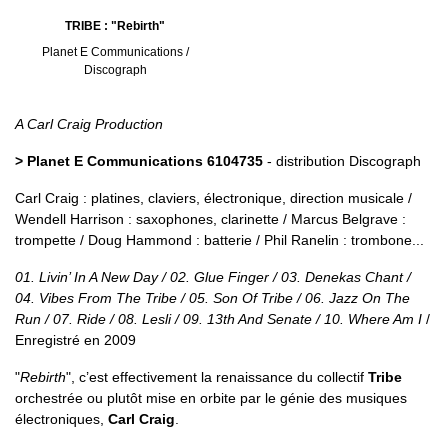
TRIBE : "Rebirth"
Planet E Communications /
Discograph
A Carl Craig Production
> Planet E Communications 6104735
- distribution Discograph
Carl Craig : platines, claviers, électronique, direction musicale /
Wendell Harrison : saxophones, clarinette / Marcus Belgrave :
trompette / Doug Hammond : batterie / Phil Ranelin : trombone...
01. Livin’ In A New Day / 02. Glue Finger / 03. Denekas Chant /
04. Vibes From The Tribe / 05. Son Of Tribe / 06. Jazz On The
Run / 07. Ride / 08. Lesli / 09. 13th And Senate / 10. Where Am I
/
Enregistré en 2009
"
Rebirth
", c’est effectivement la renaissance du collectif
Tribe
orchestrée ou plutôt mise en orbite par le génie des musiques
électroniques,
Carl Craig
.