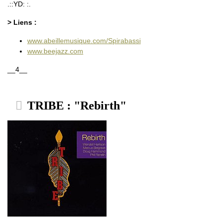
.::YD: :.
> Liens :
www.abeillemusique.com/Spirabassi
www.beejazz.com
__4__
TRIBE : "Rebirth"