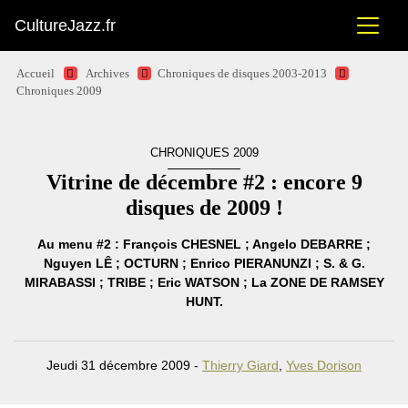
CultureJazz.fr
Accueil
Archives
Chroniques de disques 2003-2013
Chroniques 2009
CHRONIQUES 2009
Vitrine de décembre #2 : encore 9
disques de 2009 !
Au menu #2 : François CHESNEL ; Angelo DEBARRE ;
Nguyen LÊ ; OCTURN ; Enrico PIERANUNZI ; S. & G.
MIRABASSI ; TRIBE ; Eric WATSON ; La ZONE DE RAMSEY
HUNT.
Jeudi 31 décembre 2009 -
Thierry Giard
,
Yves Dorison