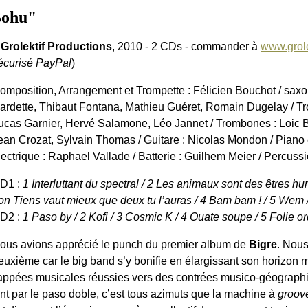
Bohu"
 Grolektif Productions
, 2010 - 2 CDs - commander à
www.grol
écurisé PayPal
)
omposition, Arrangement et Trompette : Félicien Bouchot / sa
ardette, Thibaut Fontana, Mathieu Guéret, Romain Dugelay / Tr
ucas Garnier, Hervé Salamone, Léo Jannet / Trombones : Loic Ba
ean Crozat, Sylvain Thomas / Guitare : Nicolas Mondon / Piano é
lectrique : Raphael Vallade / Batterie : Guilhem Meier / Percuss
D1 :
1 Interluttant du spectral / 2 Les animaux sont des êtres 
on Tiens vaut mieux que deux tu l’auras / 4 Bam bam ! / 5 Wem 
D2 :
1 Paso by / 2 Kofi / 3 Cosmic K / 4 Ouate soupe / 5 Folie or
ous avions apprécié le punch du premier album de
Bigre
. Nou
euxième car le big band s’y bonifie en élargissant son horizon 
appées musicales réussies vers des contrées musico-géographi
ant par le paso doble, c’est tous azimuts que la machine à
groov