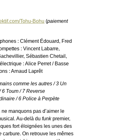
ektif.com/Tohu-Bohu
(
paiement
xophones : Clément Édouard, Fred
ompettes : Vincent Labarre,
chevillier, Sébastien Chetail,
lectrique : Alice Perret / Basse
ions : Arnaud Laprêt
humains comme les autres / 3 Un
/ 6 Toum / 7 Reverse
dinaire / 6 Police à Perpète
s ne manquons pas d’aimer le
musical. Au-delà du
funk
premier,
ques fort éloignées les unes des
e
carbure. On retrouve les mêmes