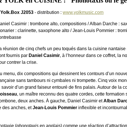
YOLK en CUISINE : "Phonotaxis ou le gé
 Yolk.Box J2053
- distribution :
www.yolkmusic.com
aniel Casimir : trombone alto, compositions / Alban Darche : s
onarier : clarinette, saxophone alto / Jean-Louis Pommier : tro
ontrebasse
a réunion de cinq chefs un peu toqués dans la cuisine nantaise 
ont fournis par
Daniel Casimir
, à l’honneur dans ce coffret, la 
our contrer la crise.
u menu, dix compositions qui dessinent les contours d’un nou
rançaise sans tambours ni cymbales ni trompette. Cinq voix m
e savoir d’un grand faiseur entouré de fins palais. Autour de la
oisseau
, un maître reconnu des quatre cordes, cette formation
rombone, deux anches. À gauche, Daniel Casimir et
Alban Dar
e des anches, et
Jean-Louis Pommier
inflexible et incontourna
notaxie (
phonotaxis
en anglais) comme une réaction d’attractio