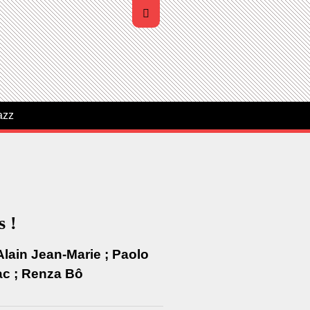
azz
s !
-Alain Jean-Marie ; Paolo
ac ; Renza Bô