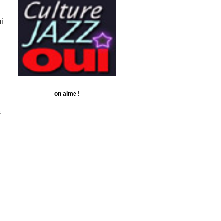
i
on aime !
s