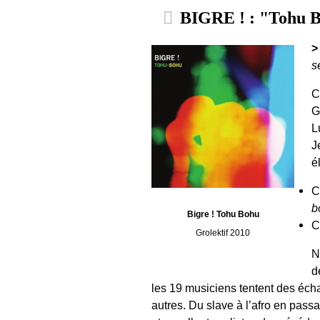
BIGRE ! : "Tohu 
>
s
C
G
L
J
é
C
b
Bigre ! Tohu Bohu
C
Grolektif 2010
N
d
les 19 musiciens tentent des éch
autres. Du slave à l’afro en pass