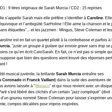
D1 : 9 titres originaux de Sarah Murcia / CD2 : 15 reprises
lle s’appelle Sarah mais elle préfère s’identifier à
Caroline
. Ell
’équivoque et l’ambigüité SarHoline ! Elle aime la chanson et le
sans étiquettes"... et les jazzmen : Mingus, Steve Coleman et le
aroline
est en fait un quartet piloté à la contrebasse et parfois à
urcia
, "
juste un groupe à guitare qui envoie grave sans trop se
oins ce qu’en écrit CaroSarah. En fait, ce n’est pas si simple q
i suppose que bien des questions aient trouvé des réponses pe
ard !
tit musical juvénile, la brillante
Sarah Murcia
entraîne ses
es Coronado
et
Franck Vaillant
) dans la suite des aventures de
s avions laissée à "
Monaco
" et qui nous revient avec un disqu
arti
s’est libéré des clichés d’un certain "
jazz compliqué
" (dixit
ès d’un gourou nommé Steve Coleman pour laisser s’exprimer un
nte, compos décalées pour impros inspirées.