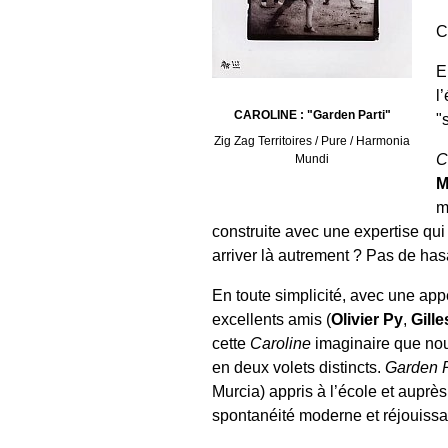
C
E
l
CAROLINE : "Garden Parti"
"
Zig Zag Territoires / Pure / Harmonia
C
Mundi
M
m
construite avec une expertise qu
arriver là autrement ? Pas de has
En toute simplicité, avec une appé
excellents amis (
Olivier Py
,
Gill
cette
Caroline
imaginaire que nou
en deux volets distincts.
Garden P
Murcia) appris à l’école et aupr
spontanéité moderne et réjouissa