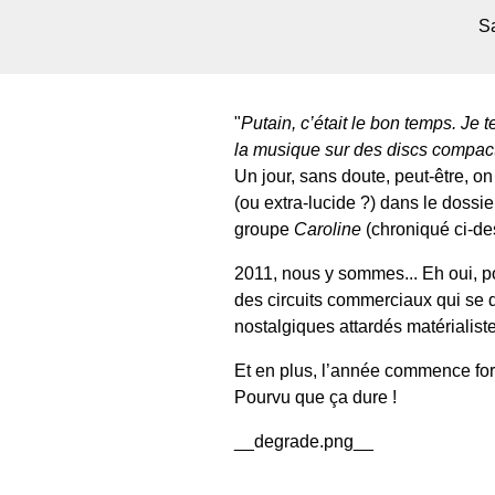
S
"
Putain, c’était le bon temps. Je 
la musique sur des discs compacts
Un jour, sans doute, peut-être, on
(ou extra-lucide ?) dans le doss
groupe
Caroline
(chroniqué ci-de
2011, nous y sommes... Eh oui, p
des circuits commerciaux qui se di
nostalgiques attardés matérialist
Et en plus, l’année commence fort
Pourvu que ça dure !
__degrade.png__