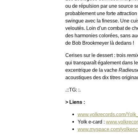
ou de répulsion par une source s
probablement une forte attraction
swingue avec la finesse. Une cuis
veloutés. Loin d’un combat de ch
des harmonies colorées, sans auc
de Bob Brookmeyer là dedans !
Cerises sur le dessert : trois
remi
qui transparaît également dans le
excentrique de la vache
Radieus
acoustiques des dix titres origin
.::TG: :.
> Liens :
www.yolkrecords.com/Yolk
Yolk e-card :
www.yolkrecor
www.myspace.com/yolkenc