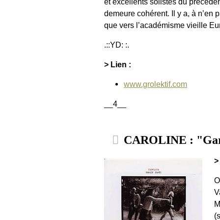
et excellents solistes du précéden
demeure cohérent. Il y a, à n’en p
que vers l’académisme vieille Eur
.::YD: :.
> Lien :
www.grolektif.com
__4__
CAROLINE : "Garde
>
O
V
M
(