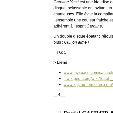
Caroline Yes
! est une friandise 
disque inclassable en invitant u
chanteuses. Elle évite la compila
l’ensemble une couleur fraîche et
adhèrent à l’esprit
Caroline
.
Un double disque épatant, réjoui
plus :
Oui, on aime !
.::TG: :.
> Liens :
www.myspace.com/cacarol
fr.wikipedia.org/wiki/Sarah
www.zigzag-territoires.com
__4__