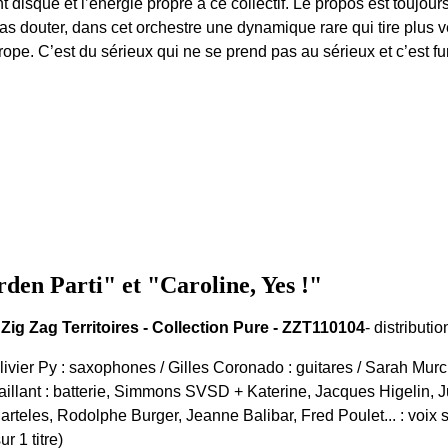
t disque et l’énergie propre à ce collectif. Le propos est toujour
as douter, dans cet orchestre une dynamique rare qui tire plus ve
ope. C’est du sérieux qui ne se prend pas au sérieux et c’est f
n Parti" et "Caroline, Yes !"
 Zig Zag Territoires - Collection Pure - ZZT110104
- distribut
livier Py : saxophones / Gilles Coronado : guitares / Sarah Murc
aillant : batterie, Simmons SVSD + Katerine, Jacques Higelin, J
arteles, Rodolphe Burger, Jeanne Balibar, Fred Poulet... : voix
sur 1 titre)