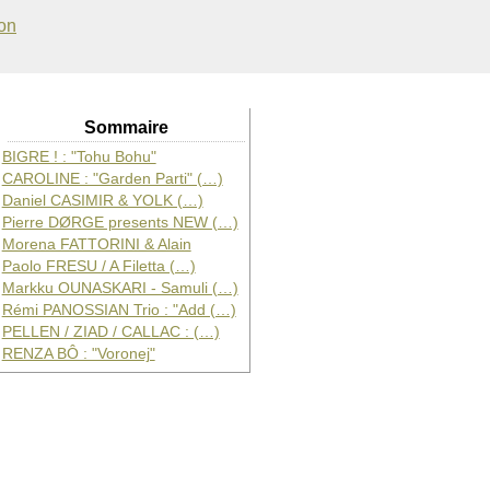
on
Sommaire
BIGRE ! : "Tohu Bohu"
CAROLINE : "Garden Parti" (…)
Daniel CASIMIR & YOLK (…)
Pierre DØRGE presents NEW (…)
Morena FATTORINI & Alain
Paolo FRESU / A Filetta (…)
Markku OUNASKARI - Samuli (…)
Rémi PANOSSIAN Trio : "Add (…)
PELLEN / ZIAD / CALLAC : (…)
RENZA BÔ : "Voronej"