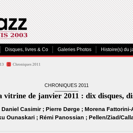
Disques, livres & Co
Galeries Photos
Histoire(s) du j
013
Chroniques 2011
CHRONIQUES 2011
 vitrine de janvier 2011 : dix disques, di
; Daniel Casimir ; Pierre Dørge ; Morena Fattorini
ku Ounaskari ; Rémi Panossian ; Pellen/Ziad/Call