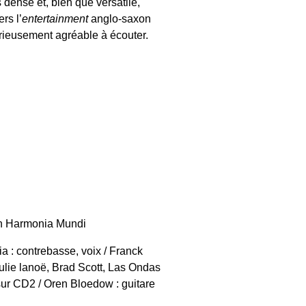
s dense et, bien que versatile,
rs l’
entertainment
anglo-saxon
urieusement agréable à écouter.
ion Harmonia Mundi
ia : contrebasse, voix / Franck
ulie lanoë, Brad Scott, Las Ondas
 sur CD2 / Oren Bloedow : guitare