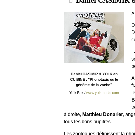
Daniel CASIMIR & 
>
D
D
c
L
s
p
Daniel CASIMIR & YOLK en
A
CUISINE : "Phonotaxis ou le
f
génôme de la vache"
l
Yolk.Box /
www.yolkmusic.com
B
t
à droite,
Matthieu Donarier
, ang
tous les bons pupitres.
Les zoologues définissent la pho