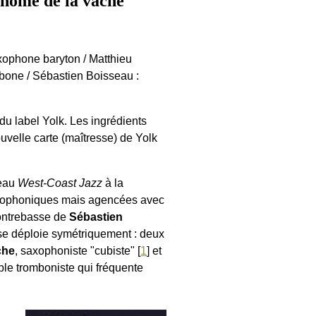
nôme de la vache"
axophone baryton / Matthieu
mbone / Sébastien Boisseau :
du label Yolk. Les ingrédients
nouvelle carte (maîtresse) de Yolk
veau
West-Coast Jazz
à la
onophoniques mais agencées avec
 contrebasse de
Sébastien
 se déploie symétriquement : deux
che
, saxophoniste "cubiste"
[
1
]
et
ble tromboniste qui fréquente
n