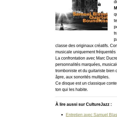
d
M
q
t
p
t
p
classe des originaux créatifs. Com
musicale uniquement fréquentés p
La confrontation avec Marc Ducre
personnalités marquées, musicale
tromboniste et du guitariste bien
âpre, aux sonorités multiples.
Ce disque est un classique contem
ton qui les habite.
À lire aussi sur CultureJazz :
Entretien avec Samuel Blas