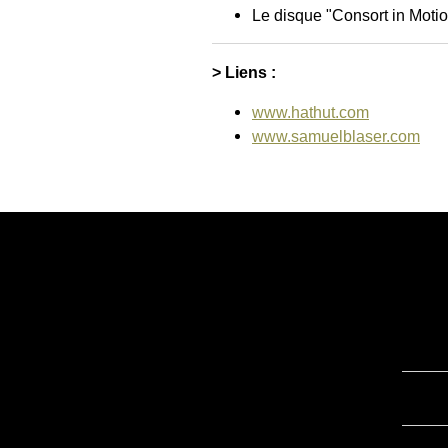
Le disque "Consort in Motio
> Liens :
www.hathut.com
www.samuelblaser.com