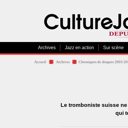
Archives
Jazz en action
Sur scène
Accueil
Archives
Chroniques de disques 2003-2
Le tromboniste suisse ne 
qui t