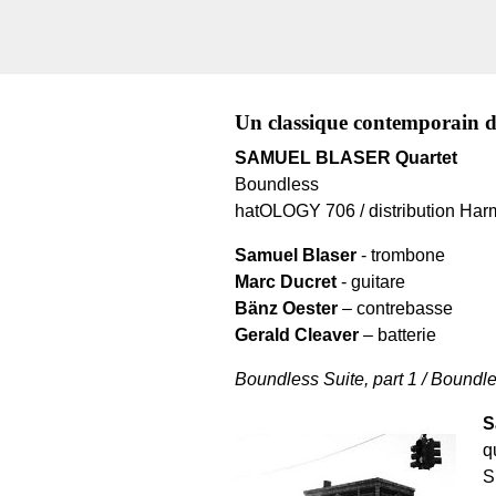
Un classique contemporain d
SAMUEL BLASER Quartet
Boundless
hatOLOGY 706 / distribution Ha
Samuel Blaser
- trombone
Marc Ducret
- guitare
Bänz Oester
– contrebasse
Gerald Cleaver
– batterie
Boundless Suite, part 1 / Boundles
S
q
S