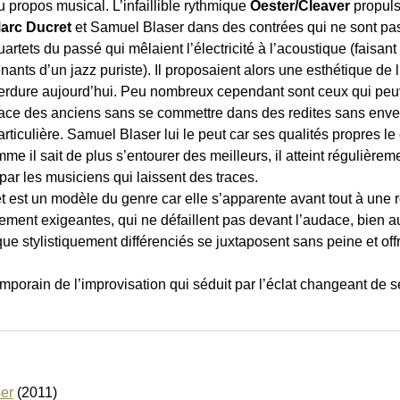
u propos musical. L’infaillible rythmique
Oester/Cleaver
propuls
arc Ducret
et Samuel Blaser dans des contrées qui ne sont pa
uartets du passé qui mêlaient l’électricité à l’acoustique (faisant 
enants d’un jazz puriste). Il proposaient alors une esthétique de l
erdure aujourd’hui. Peu nombreux cependant sont ceux qui peuve
race des anciens sans se commettre dans des redites sans enve
articulière. Samuel Blaser lui le peut car ses qualités propres l
me il sait de plus s’entourer des meilleurs, il atteint régulière
ar les musiciens qui laissent des traces.
t est un modèle du genre car elle s’apparente avant tout à une 
ment exigeantes, qui ne défaillent pas devant l’audace, bien au
 que stylistiquement différenciés se juxtaposent sans peine et o
porain de l’improvisation qui séduit par l’éclat changeant de s
er
(2011)