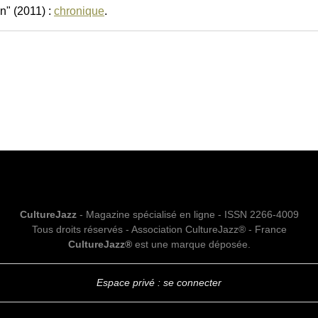
n" (2011) :
chronique
.
CultureJazz
- Magazine spécialisé en ligne - ISSN 2266-4009
Tous droits réservés - Association CultureJazz® - France
CultureJazz®
est une marque déposée.
Espace privé : se connecter