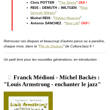
Chris POTTER
: "
The Sirens
"
OUI !
REIS – DEMUTH – WILTGEN
: "
Reis
Demuth Wiltgen
"
Michel REIS
: "
Hidden Meaning
"
Antonio SANCHEZ
: "
New Life
"
OUI !
Retrouvez ces disques et beaucoup d’autres parus ou à paraître,
chaque mois, dans la "
Pile de Disques
" de CultureJazz.fr !
Un petit livre pour les nouvelles générations, en introduction :
Franck Médioni - Michel Backès :
"Louis Armstrong - enchanter le jazz"