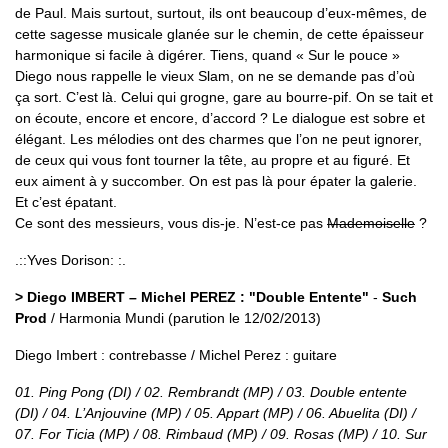
de Paul. Mais surtout, surtout, ils ont beaucoup d’eux-mêmes, de
cette sagesse musicale glanée sur le chemin, de cette épaisseur
harmonique si facile à digérer. Tiens, quand « Sur le pouce »
Diego nous rappelle le vieux Slam, on ne se demande pas d’où
ça sort. C’est là. Celui qui grogne, gare au bourre-pif. On se tait et
on écoute, encore et encore, d’accord ? Le dialogue est sobre et
élégant. Les mélodies ont des charmes que l’on ne peut ignorer,
de ceux qui vous font tourner la tête, au propre et au figuré. Et
eux aiment à y succomber. On est pas là pour épater la galerie.
Et c’est épatant.
Ce sont des messieurs, vous dis-je. N’est-ce pas
Mademoiselle
?
.::Yves Dorison: :.
> Diego IMBERT – Michel PEREZ : "Double Entente"
-
Such
Prod
/ Harmonia Mundi (parution le 12/02/2013)
Diego Imbert : contrebasse / Michel Perez : guitare
01. Ping Pong (DI) / 02. Rembrandt (MP) / 03. Double entente
(DI) / 04. L’Anjouvine (MP) / 05. Appart (MP) / 06. Abuelita (DI) /
07. For Ticia (MP) / 08. Rimbaud (MP) / 09. Rosas (MP) / 10. Sur