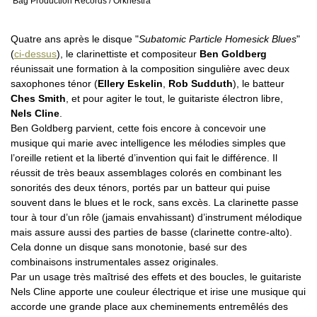
Bag Production Records / Orkhêstra
Quatre ans après le disque "
Subatomic Particle Homesick Blues
"
(
ci-dessus
), le clarinettiste et compositeur
Ben Goldberg
réunissait une formation à la composition singulière avec deux
saxophones ténor (
Ellery Eskelin
,
Rob Sudduth
), le batteur
Ches Smith
, et pour agiter le tout, le guitariste électron libre,
Nels Cline
.
Ben Goldberg parvient, cette fois encore à concevoir une
musique qui marie avec intelligence les mélodies simples que
l’oreille retient et la liberté d’invention qui fait le différence. Il
réussit de très beaux assemblages colorés en combinant les
sonorités des deux ténors, portés par un batteur qui puise
souvent dans le blues et le rock, sans excès. La clarinette passe
tour à tour d’un rôle (jamais envahissant) d’instrument mélodique
mais assure aussi des parties de basse (clarinette contre-alto).
Cela donne un disque sans monotonie, basé sur des
combinaisons instrumentales assez originales.
Par un usage très maîtrisé des effets et des boucles, le guitariste
Nels Cline apporte une couleur électrique et irise une musique qui
accorde une grande place aux cheminements entremêlés des