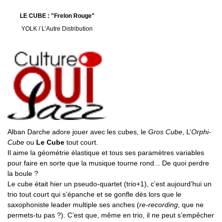
LE CUBE : "Frelon Rouge"
YOLK / L’Autre Distribution
Alban Darche adore jouer avec les cubes, le
Gros Cube
, L’
Orphi-
Cube
ou
Le Cube
tout court.
Il aime la géométrie élastique et tous ses paramètres variables
pour faire en sorte que la musique tourne rond... De quoi perdre
la boule ?
Le cube était hier un pseudo-quartet (trio+1), c’est aujourd’hui un
trio tout court qui s’épanche et se gonfle dès lors que le
saxophoniste leader multiple ses anches (
re-recording
, que ne
permets-tu pas ?). C’est que, même en trio, il ne peut s’empêcher