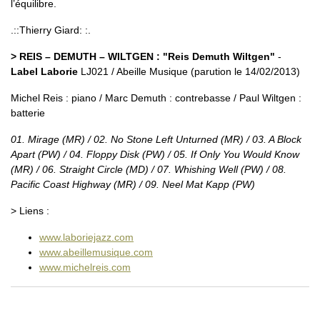
l’équilibre.
.::Thierry Giard: :.
> REIS – DEMUTH – WILTGEN : "Reis Demuth Wiltgen"
-
Label Laborie
LJ021 / Abeille Musique (parution le 14/02/2013)
Michel Reis : piano / Marc Demuth : contrebasse / Paul Wiltgen :
batterie
01. Mirage (MR) / 02. No Stone Left Unturned (MR) / 03. A Block
Apart (PW) / 04. Floppy Disk (PW) / 05. If Only You Would Know
(MR) / 06. Straight Circle (MD) / 07. Whishing Well (PW) / 08.
Pacific Coast Highway (MR) / 09. Neel Mat Kapp (PW)
> Liens :
www.laboriejazz.com
www.abeillemusique.com
www.michelreis.com