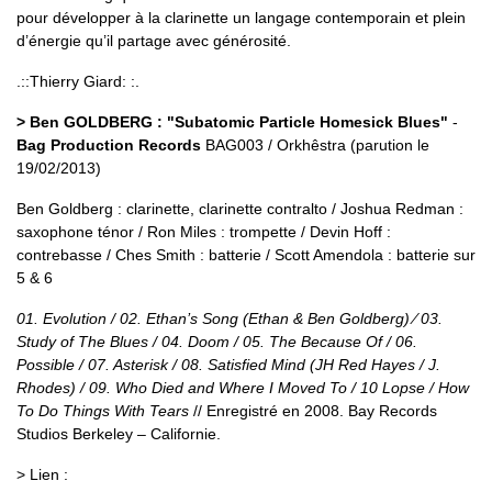
pour développer à la clarinette un langage contemporain et plein
d’énergie qu’il partage avec générosité.
.::Thierry Giard: :.
> Ben GOLDBERG : "Subatomic Particle Homesick Blues"
-
Bag Production Records
BAG003 / Orkhêstra (parution le
19/02/2013)
Ben Goldberg : clarinette, clarinette contralto / Joshua Redman :
saxophone ténor / Ron Miles : trompette / Devin Hoff :
contrebasse / Ches Smith : batterie / Scott Amendola : batterie sur
5 & 6
01. Evolution / 02. Ethan’s Song (Ethan & Ben Goldberg) ∕ 03.
Study of The Blues / 04. Doom / 05. The Because Of / 06.
Possible / 07. Asterisk / 08. Satisfied Mind (JH Red Hayes / J.
Rhodes) / 09. Who Died and Where I Moved To / 10 Lopse / How
To Do Things With Tears
// Enregistré en 2008. Bay Records
Studios Berkeley – Californie.
> Lien :