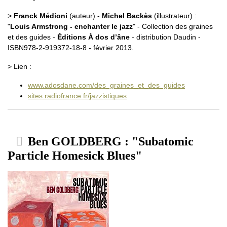
>
Franck Médioni
(auteur) -
Michel Backès
(illustrateur) :
"
Louis Armstrong - enchanter le jazz
" - Collection des graines
et des guides -
Éditions À dos d’âne
- distribution Daudin -
ISBN978-2-919372-18-8 - février 2013.
> Lien :
www.adosdane.com/des_graines_et_des_guides
sites.radiofrance.fr/jazzistiques
Ben GOLDBERG : "Subatomic
Particle Homesick Blues"