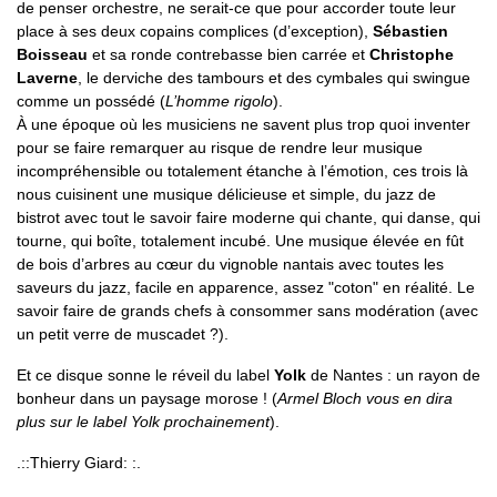
de penser orchestre, ne serait-ce que pour accorder toute leur
place à ses deux copains complices (d’exception),
Sébastien
Boisseau
et sa ronde contrebasse bien carrée et
Christophe
Laverne
, le derviche des tambours et des cymbales qui swingue
comme un possédé (
L’homme rigolo
).
À une époque où les musiciens ne savent plus trop quoi inventer
pour se faire remarquer au risque de rendre leur musique
incompréhensible ou totalement étanche à l’émotion, ces trois là
nous cuisinent une musique délicieuse et simple, du jazz de
bistrot avec tout le savoir faire moderne qui chante, qui danse, qui
tourne, qui boîte, totalement incubé. Une musique élevée en fût
de bois d’arbres au cœur du vignoble nantais avec toutes les
saveurs du jazz, facile en apparence, assez "coton" en réalité. Le
savoir faire de grands chefs à consommer sans modération (avec
un petit verre de muscadet ?).
Et ce disque sonne le réveil du label
Yolk
de Nantes : un rayon de
bonheur dans un paysage morose ! (
Armel Bloch vous en dira
plus sur le label Yolk prochainement
).
.::Thierry Giard: :.