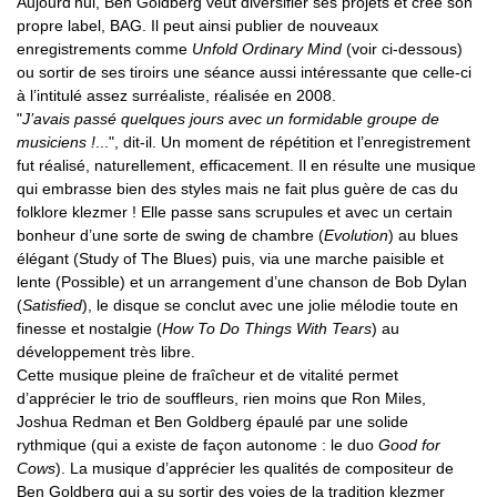
Aujourd’hui, Ben Goldberg veut diversifier ses projets et crée son
propre label, BAG. Il peut ainsi publier de nouveaux
enregistrements comme
Unfold Ordinary Mind
(voir ci-dessous)
ou sortir de ses tiroirs une séance aussi intéressante que celle-ci
à l’intitulé assez surréaliste, réalisée en 2008.
"
J’avais passé quelques jours avec un formidable groupe de
musiciens !
...", dit-il. Un moment de répétition et l’enregistrement
fut réalisé, naturellement, efficacement. Il en résulte une musique
qui embrasse bien des styles mais ne fait plus guère de cas du
folklore klezmer ! Elle passe sans scrupules et avec un certain
bonheur d’une sorte de swing de chambre (
Evolution
) au blues
élégant (Study of The Blues) puis, via une marche paisible et
lente (Possible) et un arrangement d’une chanson de Bob Dylan
(
Satisfied
), le disque se conclut avec une jolie mélodie toute en
finesse et nostalgie (
How To Do Things With Tears
) au
développement très libre.
Cette musique pleine de fraîcheur et de vitalité permet
d’apprécier le trio de souffleurs, rien moins que Ron Miles,
Joshua Redman et Ben Goldberg épaulé par une solide
rythmique (qui a existe de façon autonome : le duo
Good for
Cows
). La musique d’apprécier les qualités de compositeur de
Ben Goldberg qui a su sortir des voies de la tradition klezmer