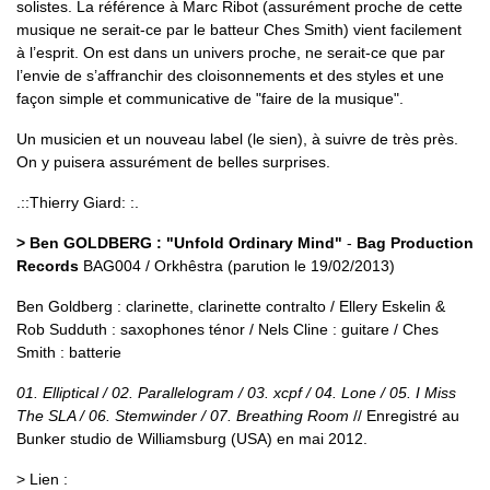
solistes. La référence à Marc Ribot (assurément proche de cette
musique ne serait-ce par le batteur Ches Smith) vient facilement
à l’esprit. On est dans un univers proche, ne serait-ce que par
l’envie de s’affranchir des cloisonnements et des styles et une
façon simple et communicative de "faire de la musique".
Un musicien et un nouveau label (le sien), à suivre de très près.
On y puisera assurément de belles surprises.
.::Thierry Giard: :.
> Ben GOLDBERG : "Unfold Ordinary Mind"
-
Bag Production
Records
BAG004 / Orkhêstra (parution le 19/02/2013)
Ben Goldberg : clarinette, clarinette contralto / Ellery Eskelin &
Rob Sudduth : saxophones ténor / Nels Cline : guitare / Ches
Smith : batterie
01. Elliptical / 02. Parallelogram / 03. xcpf / 04. Lone / 05. I Miss
The SLA / 06. Stemwinder / 07. Breathing Room
// Enregistré au
Bunker studio de Williamsburg (USA) en mai 2012.
> Lien :