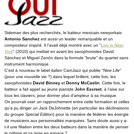
Sideman des plus recherchés, le batteur mexicain-newyorkais
Antonio Sanchez
est aussi un leader remarquable et un
compositeur inspiré. Il l’avait déjà montré avec un "
Live in New-
York
" (2010) qui mettait en avant les saxophonistes David
Sànchez et Miguel Zenón dans la formule "brute" du quartet sans
instrument harmonique.
C’est à nouveau le label italien CamJazz qui publie "
New Life
"
(pour une nouvelle vie ?) dans lequel brillent, cette fois, les
saxophonistes
David Binney
et
Donny McCaslin
. Cette fois, le
batteur a fait appel au jeune pianiste
John Escreet
, à l’aise sur
tous les claviers, pour donner plus d’ampleur à sa musique.
On pourrait oser un rapprochement entre cette formation et celles
qu’a pu diriger un Jack DeJohnette (en particulier les déclinaisons
du groupe
Special Edition
) pour la manière de fédérer les énergie
de musiciens aux personnalités marquées. Sans doute aussi y a-
t-il une filiation entre les deux batteurs dans la manière de penser
le rythme et sa mise en espace ?