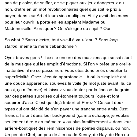
pas de picoler, de sniffer, de se piquer aux jeux dangereux ou
non, d’être en un mot révolutionnaires quel que soit le prix à
payer, dans leur Art et leurs vies multiples. Et il y avait des mecs
pour leur ouvrir la porte en les appelant Madame ou
Mademoiselle
. Alors quoi ? On s’éloigne du sujet ? Oui.
So what ? Sans electro, tout va-t-il à vau-l’eau ? Sans
loop
station
, même ta mère t’abandonne ?
Oyez braves gens ! Il existe encore des musiciens qui se satisfont
de la musique qui les emplit d’émotions. Si l’on y prête une oreille
inattentive, il ne se passe rien. Vous êtes donc priés d’oublier la
superficialité. Osez l’écoute approfondie. Là où la simplicité est
une douce apparence, soulevez le voile (le mot juste avant, là, ça
aussi, ça m’énerve) et laissez-vous tenter par la finesse du grain,
par ces petites surprises qui étonnent toujours l’ouïe et font
soupirer d’aise. C’est qui déjà Imbert et Perez ? Ce sont deux
types qui ont décidé de s’en payer une tranche entre amis. Just
friends. Ils ont dans leur background (ça m’a échappé, je voulais
seulement dire « en mémoire » ou plus familièrement « dans leur
arrière-boutique) des réminiscences de poètes disparus, ou non.
Un peu de Chet, un peu de Jim ou de Kenny, de Ray, de Ron ou