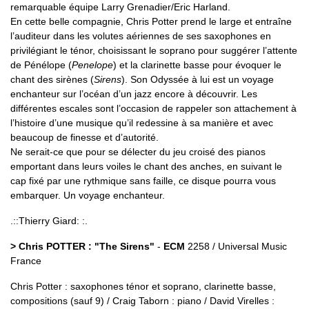
remarquable équipe Larry Grenadier/Eric Harland.
En cette belle compagnie, Chris Potter prend le large et entraîne
l’auditeur dans les volutes aériennes de ses saxophones en
privilégiant le ténor, choisissant le soprano pour suggérer l’attente
de Pénélope (
Penelope
) et la clarinette basse pour évoquer le
chant des sirènes (
Sirens
). Son Odyssée à lui est un voyage
enchanteur sur l’océan d’un jazz encore à découvrir. Les
différentes escales sont l’occasion de rappeler son attachement à
l’histoire d’une musique qu’il redessine à sa manière et avec
beaucoup de finesse et d’autorité.
Ne serait-ce que pour se délecter du jeu croisé des pianos
emportant dans leurs voiles le chant des anches, en suivant le
cap fixé par une rythmique sans faille, ce disque pourra vous
embarquer. Un voyage enchanteur.
.::Thierry Giard: :.
> Chris POTTER : "The Sirens"
-
ECM
2258 / Universal Music
France
Chris Potter : saxophones ténor et soprano, clarinette basse,
compositions (sauf 9) / Craig Taborn : piano / David Virelles :