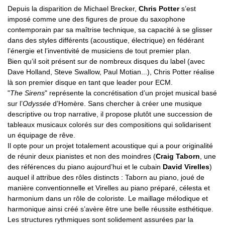
Depuis la disparition de Michael Brecker,
Chris Potter
s’est
imposé comme une des figures de proue du saxophone
contemporain par sa maîtrise technique, sa capacité à se glisser
dans des styles différents (acoustique, électrique) en fédérant
l’énergie et l’inventivité de musiciens de tout premier plan.
Bien qu’il soit présent sur de nombreux disques du label (avec
Dave Holland, Steve Swallow, Paul Motian...), Chris Potter réalise
là son premier disque en tant que leader pour ECM.
"
The Sirens
" représente la concrétisation d’un projet musical basé
sur l’
Odyssée
d’Homère. Sans chercher à créer une musique
descriptive ou trop narrative, il propose plutôt une succession de
tableaux musicaux colorés sur des compositions qui solidarisent
un équipage de rêve.
Il opte pour un projet totalement acoustique qui a pour originalité
de réunir deux pianistes et non des moindres (
Craig Taborn
, une
des références du piano aujourd’hui et le cubain
David Virelles
)
auquel il attribue des rôles distincts : Taborn au piano, joué de
manière conventionnelle et Virelles au piano préparé, célesta et
harmonium dans un rôle de coloriste. Le maillage mélodique et
harmonique ainsi créé s’avère être une belle réussite esthétique.
Les structures rythmiques sont solidement assurées par la