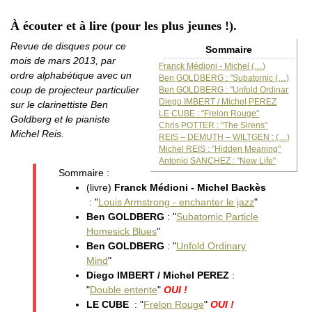
À écouter et à lire (pour les plus jeunes !).
Revue de disques pour ce
Sommaire
mois de mars 2013, par
Franck Médioni - Michel (…)
ordre alphabétique avec un
Ben GOLDBERG : "Subatomic (…)
coup de projecteur particulier
Ben GOLDBERG : "Unfold Ordinar
Diego IMBERT / Michel PEREZ
sur le clarinettiste Ben
LE CUBE : "Frelon Rouge"
Goldberg et le pianiste
Chris POTTER : "The Sirens"
Michel Reis.
REIS – DEMUTH – WILTGEN : (…)
Michel REIS : "Hidden Meaning"
Antonio SANCHEZ : "New Life"
Sommaire :
(livre)
Franck Médioni - Michel Backès
: "
Louis Armstrong - enchanter le jazz
"
Ben GOLDBERG
: "
Subatomic Particle
Homesick Blues
"
Ben GOLDBERG
: "
Unfold Ordinary
Mind
"
Diego IMBERT / Michel PEREZ
:
"
Double entente
"
OUI !
LE CUBE
: "
Frelon Rouge
"
OUI !