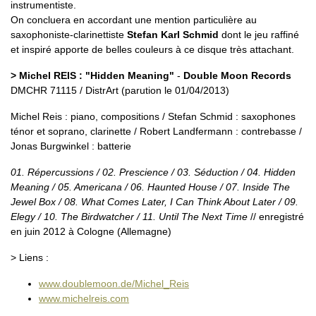
instrumentiste.
On concluera en accordant une mention particulière au
saxophoniste-clarinettiste
Stefan Karl Schmid
dont le jeu raffiné
et inspiré apporte de belles couleurs à ce disque très attachant.
> Michel REIS : "Hidden Meaning"
-
Double Moon Records
DMCHR 71115 / DistrArt (parution le 01/04/2013)
Michel Reis : piano, compositions / Stefan Schmid : saxophones
ténor et soprano, clarinette / Robert Landfermann : contrebasse /
Jonas Burgwinkel : batterie
01. Répercussions / 02. Prescience / 03. Séduction / 04. Hidden
Meaning / 05. Americana / 06. Haunted House / 07. Inside The
Jewel Box / 08. What Comes Later, I Can Think About Later / 09.
Elegy / 10. The Birdwatcher / 11. Until The Next Time
// enregistré
en juin 2012 à Cologne (Allemagne)
> Liens :
www.doublemoon.de/Michel_Reis
www.michelreis.com