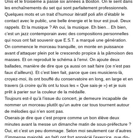
Unis et le troisième a passé six années à Boston. On le sent dans
les enchaînements du set qui sont parfaitement professionnels.
Quelques mots et un trait d’humour itératif poli afin d’établir le
contact avec le public, une belle énergie et le tour est joué. Deux
rappels. Et la musique ? Ah oui, la musique. Eh bien... Eh bien,
c’est un jazz contemporain avec des compositions personnelles
qui nous ont fait souvenir que E.S.T. a marqué une génération.
On commence le morceau tranquille, on monte en puissance
avant d’attaquer plein pot le crescendo propice à la pâmoison des
masses. Et on reproduit le schéma à l’envi. On ajoute deux
ballades, manière de dire que ça aussi on sait faire (ce n’est pas
faux d’ailleurs). Et c’est bien fait, parce que ces musiciens-là,
croyez-moi, ils ont bouffé du conservatoire en long, en large et en
travers (à croire qu’ils ont lu tous les « Que sais-je ») et je suis
prêt à parier sur la couleur de la médaille.
Toujours est-il qu’à l’issue du concert, je demeure incapable de
nommer un morceau plutôt qu’un autre car tous tournent autour
de mélodies qui n’en sont pas.
Oserais-je dire que c’est propre comme un bon élève deux
minutes avant la messe un dimanche matin de sous-préfecture ?
Oui, et c’est un peu dommage. Selon moi seulement car d’autres
(l’immense majorité, en fait) ont fort apprécié l’exercice, que dis-