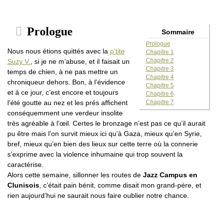
Prologue
Sommaire
Prologue
Nous nous étions quittés avec la
p’tite
Chapitre 1
Chapitre 2
Suzy V.
, si je ne m’abuse, et il faisait un
Chapitre 3
temps de chien, à ne pas mettre un
Chapitre 4
chroniqueur dehors. Bon, à l’évidence
Chapitre 5
et à ce jour, c’est encore et toujours
Chapitre 6
Chapitre 7
l’été goutte au nez et les prés affichent
conséquemment une verdeur insolite
très agréable à l’œil. Certes le bronzage n’est pas ce qu’il aurait
pu être mais l’on survit mieux ici qu’à Gaza, mieux qu’en Syrie,
bref, mieux qu’en bien des lieux sur cette terre où la connerie
s’exprime avec la violence inhumaine qui trop souvent la
caractérise.
Alors cette semaine, sillonner les routes de
Jazz Campus en
Clunisois
, c’était pain bénit, comme disait mon grand-père, et
rien aujourd’hui ne saurait nous faire oublier notre chance.