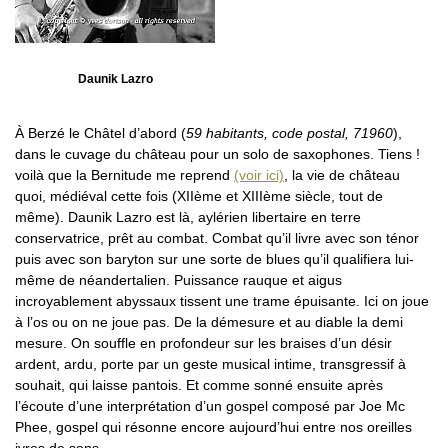
Daunik Lazro
À Berzé le Châtel d’abord (
59 habitants, code postal, 71960
),
dans le cuvage du château pour un solo de saxophones. Tiens !
voilà que la Bernitude me reprend
(voir ici)
, la vie de château
quoi, médiéval cette fois (XIIème et XIIIème siècle, tout de
même). Daunik Lazro est là, aylérien libertaire en terre
conservatrice, prêt au combat. Combat qu’il livre avec son ténor
puis avec son baryton sur une sorte de blues qu’il qualifiera lui-
même de néandertalien. Puissance rauque et aigus
incroyablement abyssaux tissent une trame épuisante. Ici on joue
à l’os ou on ne joue pas. De la démesure et au diable la demi
mesure. On souffle en profondeur sur les braises d’un désir
ardent, ardu, porte par un geste musical intime, transgressif à
souhait, qui laisse pantois. Et comme sonné ensuite après
l’écoute d’une interprétation d’un gospel composé par Joe Mc
Phee, gospel qui résonne encore aujourd’hui entre nos oreilles