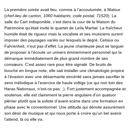
La première soirée avait lieu, comme à l’accoutumée, à Matour
(
chef-lieu de canton, 1060 habitants, code postal, 71520
). La
salle du Cart indisponible, c’est dans la cour de la Maison du
Patrimoine qu’était invité le quartet de Leïla Martial. La fraîcheur
humide était de rigueur mais la vocaliste et ses musiciens surent
imposer des paysages variés sur lesquels le degré, Celsius ou
Fahrenheit, n’eut pas d’effet. La jeune chanteuse peut se targuer
de proposer à l’écoute un univers éminemment personnel qui la
démarque immédiatement de plus grand nombre de ses
consœurs. C’est assez rare pour être signalé. De bruits de
bouche en longue note, elle sait installer une climatologie propice
à l’évasion avec une désarmante sincérité sans jamais sacrifier le
sens mélodique à l’exercice de haute voltige (ce qui non loin des
Haras Nationaux, n’est-ce pas...). Fort justement accompagnée et
soutenue, elle est clairement la pierre angulaire d’un quatuor
plénier plutôt que la soliste d’avant-scène dans une formation en
phase avec le conventionnel. Une attitude qui dénote assurément
son désir de musique et qui nous porte à croire qu’un bel avenir
l’attend, là où elle ira.