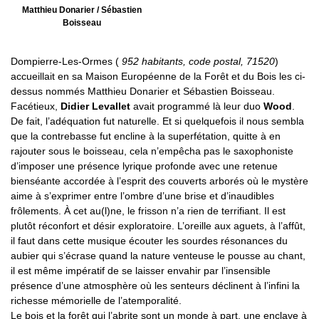
Matthieu Donarier / Sébastien
Boisseau
Dompierre-Les-Ormes (
952 habitants, code postal, 71520
)
accueillait en sa Maison Européenne de la Forêt et du Bois les ci-
dessus nommés Matthieu Donarier et Sébastien Boisseau.
Facétieux,
Didier Levallet
avait programmé là leur duo
Wood
.
De fait, l’adéquation fut naturelle. Et si quelquefois il nous sembla
que la contrebasse fut encline à la superfétation, quitte à en
rajouter sous le boisseau, cela n’empêcha pas le saxophoniste
d’imposer une présence lyrique profonde avec une retenue
bienséante accordée à l’esprit des couverts arborés où le mystère
aime à s’exprimer entre l’ombre d’une brise et d’inaudibles
frôlements. À cet au(l)ne, le frisson n’a rien de terrifiant. Il est
plutôt réconfort et désir exploratoire. L’oreille aux aguets, à l’affût,
il faut dans cette musique écouter les sourdes résonances du
aubier qui s’écrase quand la nature venteuse le pousse au chant,
il est même impératif de se laisser envahir par l’insensible
présence d’une atmosphère où les senteurs déclinent à l’infini la
richesse mémorielle de l’atemporalité.
Le bois et la forêt qui l’abrite sont un monde à part, une enclave à