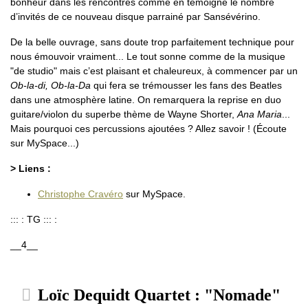
bonheur dans les rencontres comme en témoigne le nombre
d’invités de ce nouveau disque parrainé par Sansévérino.
De la belle ouvrage, sans doute trop parfaitement technique pour
nous émouvoir vraiment... Le tout sonne comme de la musique
"de studio" mais c’est plaisant et chaleureux, à commencer par un
Ob-la-di, Ob-la-Da
qui fera se trémousser les fans des Beatles
dans une atmosphère latine. On remarquera la reprise en duo
guitare/violon du superbe thème de Wayne Shorter,
Ana Maria
...
Mais pourquoi ces percussions ajoutées ? Allez savoir ! (Écoute
sur MySpace...)
> Liens :
Christophe Cravéro
sur MySpace.
::: : TG ::: :
__4__
Loïc Dequidt Quartet : "Nomade"