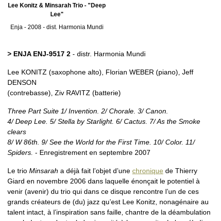
Lee Konitz & Minsarah Trio - "Deep
Lee"
Enja - 2008 - dist. Harmonia Mundi
> ENJA ENJ-9517 2
- distr. Harmonia Mundi
Lee KONITZ (saxophone alto), Florian WEBER (piano), Jeff
DENSON
(contrebasse), Ziv RAVITZ (batterie)
Three Part Suite 1/ Invention. 2/ Chorale. 3/ Canon.
4/ Deep Lee. 5/ Stella by Starlight. 6/ Cactus. 7/ As the Smoke
clears
8/ W 86th. 9/ See the World for the First Time. 10/ Color. 11/
Spiders.
- Enregistrement en septembre 2007
Le trio
Minsarah
a déjà fait l’objet d’une
chronique
de Thierry
Giard en novembre 2006 dans laquelle énonçait le potentiel à
venir (avenir) du trio qui dans ce disque rencontre l’un de ces
grands créateurs de (du) jazz qu’est Lee Konitz, nonagénaire au
talent intact, à l’inspiration sans faille, chantre de la déambulation