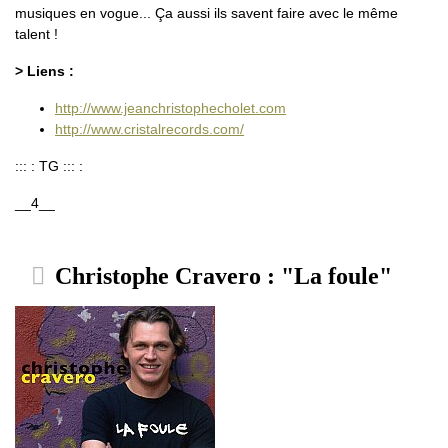
musiques en vogue... Ça aussi ils savent faire avec le même
talent !
> Liens :
http://www.jeanchristophecholet.com
http://www.cristalrecords.com/
::: : TG ::: :
__4__
Christophe Cravero : "La foule"