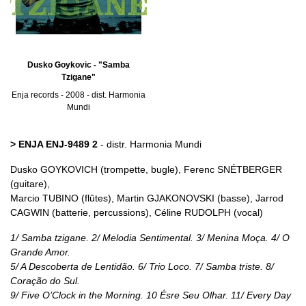
Dusko Goykovic - "Samba
Tzigane"
Enja records - 2008 - dist. Harmonia
Mundi
> ENJA ENJ-9489 2
- distr. Harmonia Mundi
Dusko GOYKOVICH (trompette, bugle), Ferenc SNÉTBERGER
(guitare),
Marcio TUBINO (flûtes), Martin GJAKONOVSKI (basse), Jarrod
CAGWIN (batterie, percussions), Céline RUDOLPH (vocal)
1/ Samba tzigane. 2/ Melodia Sentimental. 3/ Menina Moça. 4/ O
Grande Amor.
5/ A Descoberta de Lentidão. 6/ Trio Loco. 7/ Samba triste. 8/
Coração do Sul.
9/ Five O’Clock in the Morning. 10 Ésre Seu Olhar. 11/ Every Day