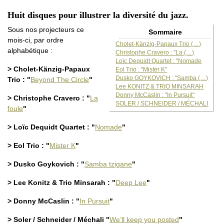
Huit disques pour illustrer la diversité du jazz.
Sous nos projecteurs ce
Sommaire
mois-ci, par ordre
Cholet-Känzig-Papaux Trio (…)
alphabétique :
Christophe Cravero : "La (…)
Loïc Dequidt Quartet : "Nomade
> Cholet-Känzig-Papaux
Eol Trio : "Mister K"
Dusko GOYKOVICH : "Samba (…)
Trio : "
Beyond The Circle
"
Lee KONITZ & TRIO MINSARAH
Donny McCaslin : "In Pursuit"
> Christophe Cravero : "
La
SOLER / SCHNEIDER / MÉCHALI
foule
"
> Loïc Dequidt Quartet : "
Nomade
"
> Eol Trio : "
Mister K
"
> Dusko Goykovich : "
Samba tzigane
"
> Lee Konitz & Trio Minsarah : "
Deep Lee
"
> Donny McCaslin : "
In Pursuit
"
> Soler / Schneider / Méchali "
We’ll keep you posted
"