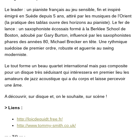
Le leader : un pianiste français au jeu sensible, fin et inspiré
émigré en Suède depuis 5 ans, attiré par les musiques de l’Orient
(la pratique des tablas ouvre des horizons au pianiste). Le fer de
lance : un saxophoniste écossais formé à la Berklee School de
Boston, adoubé par Gary Burton, influencé par les saxophonistes
phares des années 80, Michael Brecker en tête. Une rythmique
suédoise de premier ordre, robuste et aguerrie au swing
moderniste.
Le tout forme un beau quartet international mais pas composite
pour un disque très séduisant qui intéressera en premier lieu les
amateurs de jazz acoustique qui a du corps et laisse percevoir
une âme.
A découvrir, sur disque et, on le souhaite, sur scène !
> Liens :
http://loicdequidt.free.fr/
http://www.tommy-smith.co.uk/
::: : TG ::: :