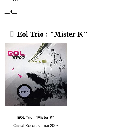
__4__
Eol Trio : "Mister K"
EOL Trio - "Mister K"
Cristal Records - mai 2008