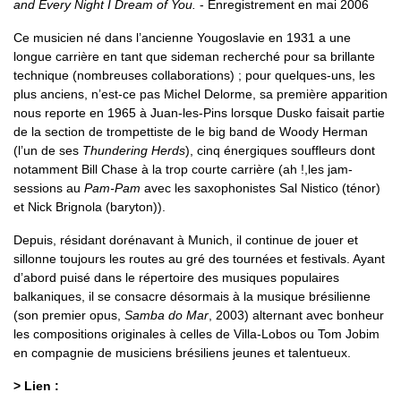
and Every Night I Dream of You.
- Enregistrement en mai 2006
Ce musicien né dans l’ancienne Yougoslavie en 1931 a une
longue carrière en tant que sideman recherché pour sa brillante
technique (nombreuses collaborations) ; pour quelques-uns, les
plus anciens, n’est-ce pas Michel Delorme, sa première apparition
nous reporte en 1965 à Juan-les-Pins lorsque Dusko faisait partie
de la section de trompettiste de le big band de Woody Herman
(l’un de ses
Thundering Herds
), cinq énergiques souffleurs dont
notamment Bill Chase à la trop courte carrière (ah !,les jam-
sessions au
Pam-Pam
avec les saxophonistes Sal Nistico (ténor)
et Nick Brignola (baryton)).
Depuis, résidant dorénavant à Munich, il continue de jouer et
sillonne toujours les routes au gré des tournées et festivals. Ayant
d’abord puisé dans le répertoire des musiques populaires
balkaniques, il se consacre désormais à la musique brésilienne
(son premier opus,
Samba do Mar
, 2003) alternant avec bonheur
les compositions originales à celles de Villa-Lobos ou Tom Jobim
en compagnie de musiciens brésiliens jeunes et talentueux.
> Lien :