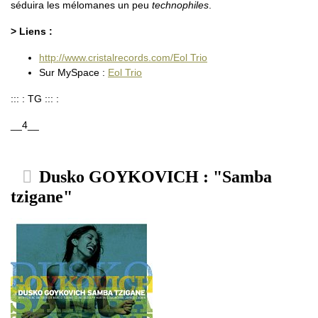
séduira les mélomanes un peu
technophiles
.
> Liens :
http://www.cristalrecords.com/Eol Trio
Sur MySpace :
Eol Trio
::: : TG ::: :
__4__
Dusko GOYKOVICH : "Samba
tzigane"