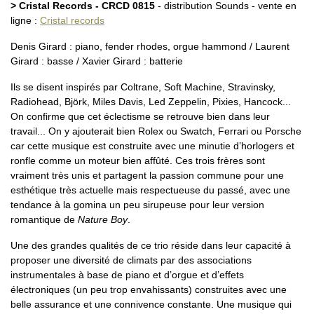
> Cristal Records - CRCD 0815
- distribution Sounds - vente en
ligne :
Cristal records
Denis Girard : piano, fender rhodes, orgue hammond / Laurent
Girard : basse / Xavier Girard : batterie
Ils se disent inspirés par Coltrane, Soft Machine, Stravinsky,
Radiohead, Björk, Miles Davis, Led Zeppelin, Pixies, Hancock...
On confirme que cet éclectisme se retrouve bien dans leur
travail... On y ajouterait bien Rolex ou Swatch, Ferrari ou Porsche
car cette musique est construite avec une minutie d’horlogers et
ronfle comme un moteur bien affûté. Ces trois frères sont
vraiment très unis et partagent la passion commune pour une
esthétique très actuelle mais respectueuse du passé, avec une
tendance à la gomina un peu sirupeuse pour leur version
romantique de
Nature Boy
.
Une des grandes qualités de ce trio réside dans leur capacité à
proposer une diversité de climats par des associations
instrumentales à base de piano et d’orgue et d’effets
électroniques (un peu trop envahissants) construites avec une
belle assurance et une connivence constante. Une musique qui