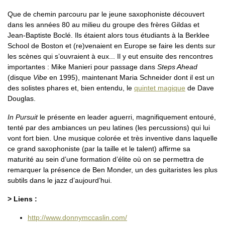
Que de chemin parcouru par le jeune saxophoniste découvert
dans les années 80 au milieu du groupe des frères Gildas et
Jean-Baptiste Boclé. Ils étaient alors tous étudiants à la Berklee
School de Boston et (re)venaient en Europe se faire les dents sur
les scènes qui s’ouvraient à eux... Il y eut ensuite des rencontres
importantes : Mike Manieri pour passage dans
Steps Ahead
(disque
Vibe
en 1995), maintenant Maria Schneider dont il est un
des solistes phares et, bien entendu, le
quintet magique
de Dave
Douglas.
In Pursuit
le présente en leader aguerri, magnifiquement entouré,
tenté par des ambiances un peu latines (les percussions) qui lui
vont fort bien. Une musique colorée et très inventive dans laquelle
ce grand saxophoniste (par la taille et le talent) affirme sa
maturité au sein d’une formation d’élite où on se permettra de
remarquer la présence de Ben Monder, un des guitaristes les plus
subtils dans le jazz d’aujourd’hui.
> Liens :
http://www.donnymccaslin.com/