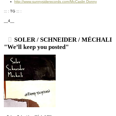
http://www.sunnysiderecords.com/McCaslin Donny
::: : TG ::: :
__4__
SOLER / SCHNEIDER / MÉCHALI
"We’ll keep you posted"