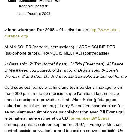
Soler - Schneider - Méchali "We
keep you posted"
Label Durance 2008
> label-durance Dur 2008 – 01
- distribution
http://www.label-
durance.org/
ALAIN SOLER (batterie, percussions), LARRY SCHNEIDER
(saxophone ténor), FRANÇOIS MÉCHALI (contrebasse)
1/ Bass solo. 2/ Trio (forceful part). 3/ Trio (Quiet part). 4/ Peace.
5/ We’ll keep you posted. 6/ 1st duo. 7/ Drums solo. 8/ Lonely
Woman. 9/ 2nd duo. 10/ 3nd duo. 11/ Sax solo. 12/ But not for me
Ce disque est réalisé à la fin d’une tournée dans l’hexagone en
mai 2000 par un trio de musiciens que l’amitié et la complicité
dans la musique improvisée relient : Alain Soler (pédagogue,
guitariste, bassiste, batteur) ; Larry Schneider, saxophoniste (on
se souvient avec émotion de sa collaboration avec Bill Evans qui
le tenait en haute estime et du CD
Remember Bill Evans
chroniqué dans ce site en septembre 2007) ; François Méchali,
contrebassiste polyvalent, grand technicien souvent sollicité. Un