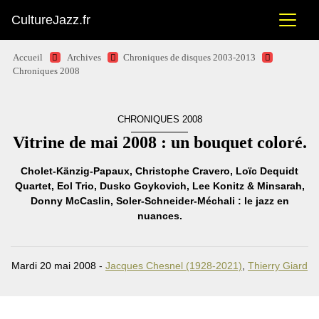
CultureJazz.fr
Accueil
Archives
Chroniques de disques 2003-2013
Chroniques 2008
CHRONIQUES 2008
Vitrine de mai 2008 : un bouquet coloré.
Cholet-Känzig-Papaux, Christophe Cravero, Loïc Dequidt
Quartet, Eol Trio, Dusko Goykovich, Lee Konitz & Minsarah,
Donny McCaslin, Soler-Schneider-Méchali : le jazz en
nuances.
Mardi 20 mai 2008 -
Jacques Chesnel (1928-2021)
,
Thierry Giard