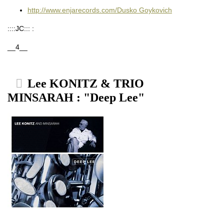
http://www.enjarecords.com/Dusko Goykovich
::::JC::: :
__4__
Lee KONITZ & TRIO
MINSARAH : "Deep Lee"