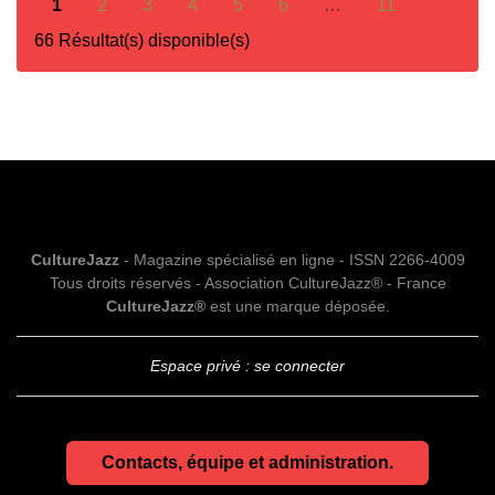
1
2
3
4
5
6
…
11
66 Résultat(s) disponible(s)
CultureJazz
- Magazine spécialisé en ligne - ISSN 2266-4009
Tous droits réservés - Association CultureJazz® - France
CultureJazz®
est une marque déposée.
Espace privé : se connecter
Contacts, équipe et administration.