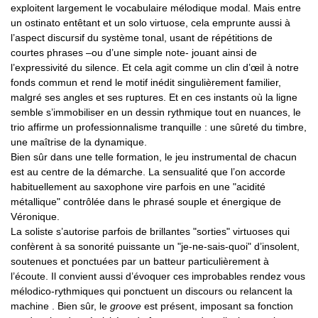
exploitent largement le vocabulaire mélodique modal. Mais entre
un ostinato entêtant et un solo virtuose, cela emprunte aussi à
l’aspect discursif du système tonal, usant de répétitions de
courtes phrases –ou d’une simple note- jouant ainsi de
l’expressivité du silence. Et cela agit comme un clin d’œil à notre
fonds commun et rend le motif inédit singulièrement familier,
malgré ses angles et ses ruptures. Et en ces instants où la ligne
semble s’immobiliser en un dessin rythmique tout en nuances, le
trio affirme un professionnalisme tranquille : une sûreté du timbre,
une maîtrise de la dynamique.
Bien sûr dans une telle formation, le jeu instrumental de chacun
est au centre de la démarche. La sensualité que l’on accorde
habituellement au saxophone vire parfois en une "acidité
métallique" contrôlée dans le phrasé souple et énergique de
Véronique.
La soliste s’autorise parfois de brillantes "sorties" virtuoses qui
confèrent à sa sonorité puissante un "je-ne-sais-quoi" d’insolent,
soutenues et ponctuées par un batteur particulièrement à
l’écoute. Il convient aussi d’évoquer ces improbables rendez vous
mélodico-rythmiques qui ponctuent un discours ou relancent la
machine . Bien sûr, le
groove
est présent, imposant sa fonction