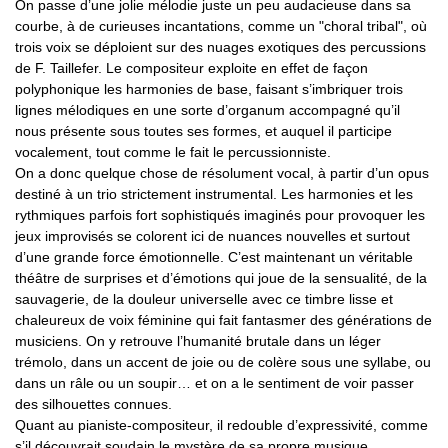
On passe d’une jolie mélodie juste un peu audacieuse dans sa
courbe, à de curieuses incantations, comme un "choral tribal", où
trois voix se déploient sur des nuages exotiques des percussions
de F. Taillefer. Le compositeur exploite en effet de façon
polyphonique les harmonies de base, faisant s’imbriquer trois
lignes mélodiques en une sorte d’organum accompagné qu’il
nous présente sous toutes ses formes, et auquel il participe
vocalement, tout comme le fait le percussionniste.
On a donc quelque chose de résolument vocal, à partir d’un opus
destiné à un trio strictement instrumental. Les harmonies et les
rythmiques parfois fort sophistiqués imaginés pour provoquer les
jeux improvisés se colorent ici de nuances nouvelles et surtout
d’une grande force émotionnelle. C’est maintenant un véritable
théâtre de surprises et d’émotions qui joue de la sensualité, de la
sauvagerie, de la douleur universelle avec ce timbre lisse et
chaleureux de voix féminine qui fait fantasmer des générations de
musiciens. On y retrouve l’humanité brutale dans un léger
trémolo, dans un accent de joie ou de colère sous une syllabe, ou
dans un râle ou un soupir… et on a le sentiment de voir passer
des silhouettes connues.
Quant au pianiste-compositeur, il redouble d’expressivité, comme
s’il découvrait soudain le mystère de sa propre musique.