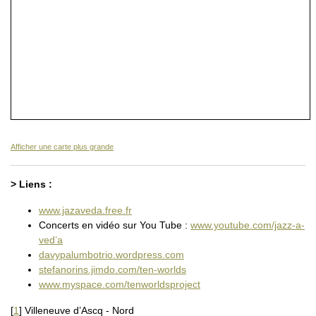
Afficher une carte plus grande
> Liens :
www.jazaveda.free.fr
Concerts en vidéo sur You Tube :
www.youtube.com/jazz-a-
ved’a
davypalumbotrio.wordpress.com
stefanorins.jimdo.com/ten-worlds
www.myspace.com/tenworldsproject
[
1
]
Villeneuve d’Ascq - Nord