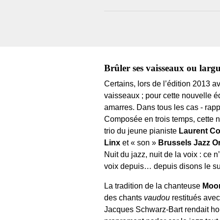
Brûler ses vaisseaux ou largue
Certains, lors de l’édition 2013 a
vaisseaux ; pour cette nouvelle é
amarres. Dans tous les cas - rappel
Composée en trois temps, cette nu
trio du jeune pianiste
Laurent C
Linx
et « son »
Brussels Jazz O
Nuit du jazz, nuit de la voix : ce
voix depuis… depuis disons le suc
La tradition de la chanteuse
Moon
des chants
vaudou
restitués ave
Jacques Schwarz-Bart rendait 