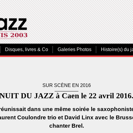
Disques, livres & Co
Galeries Photos
Histoire(s) du j
SUR SCÈNE EN 2016
NUIT DU JAZZ à Caen le 22 avril 2016
 réunissait dans une même soirée le saxophonis
Laurent Coulondre trio et David Linx avec le Bruss
chanter Brel.