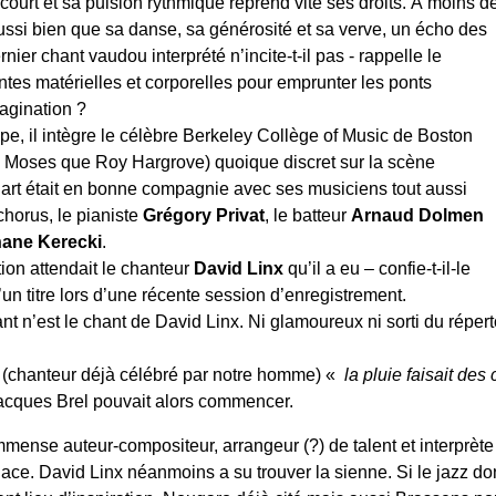
 court et sa pulsion rythmique reprend vite ses droits. À moins d
ussi bien que sa danse, sa générosité et sa verve, un écho des
rnier chant vaudou interprété n’incite-t-il pas - rappelle le
intes matérielles et corporelles pour emprunter les ponts
magination ?
e, il intègre le célèbre Berkeley Collège of Music de Boston
Moses que Roy Hargrove) quoique discret sur la scène
rt était en bonne compagnie avec ses musiciens tout aussi
 chorus, le pianiste
Grégory Privat
, le batteur
Arnaud Dolmen
ane Kerecki
.
ion attendait le chanteur
David Linx
qu’il a eu – confie-t-il-le
un titre lors d’une récente session d’enregistrement.
nt n’est le chant de David Linx. Ni glamoureux ni sorti du réper
chanteur déjà célébré par notre homme) «
la pluie faisait des
Jacques Brel pouvait alors commencer.
mmense auteur-compositeur, arrangeur (?) de talent et interprète 
lace. David Linx néanmoins a su trouver la sienne. Si le jazz do