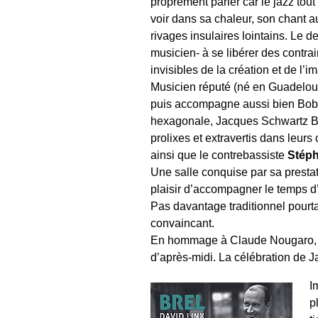
proprement parler car le jazz tout
voir dans sa chaleur, son chant a
rivages insulaires lointains. Le de
musicien- à se libérer des contra
invisibles de la création et de l’i
Musicien réputé (né en Guadeloup
puis accompagne aussi bien Bob 
hexagonale, Jacques Schwartz Ba
prolixes et extravertis dans leurs
ainsi que le contrebassiste
Stéph
Une salle conquise par sa prestat
plaisir d’accompagner le temps d’
Pas davantage traditionnel pourta
convaincant.
En hommage à Claude Nougaro, (
d’après-midi. La célébration de 
I
p