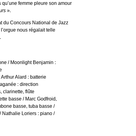
s qu’une femme pleure son amour
urs
».
réat du Concours National de Jazz
l’orgue nous régalait telle
.
ne / Moonlight Benjamin :
e
rthur Alard : batterie
Vaganée : direction
clarinette, flûte
nette basse / Marc Godfroid,
mbone basse, tuba basse /
Nathalie Loriers : piano /