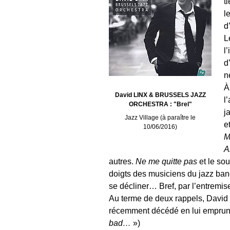
t
l
d
L
l
d
n
À
David LINX & BRUSSELS JAZZ
l
ORCHESTRA : "Brel"
j
Jazz Village (à paraître le
e
10/06/2016)
M
A
autres.
Ne me quitte pas
et le so
doigts des musiciens du jazz band
se décliner… Bref, par l’entremis
Au terme de deux rappels, David 
récemment décédé en lui emprunt
bad…
»)