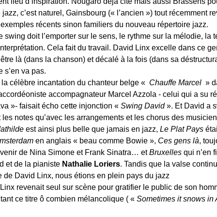
ient lieu d’inspiration. Nougaro déjà cité mais aussi Brassens p
e jazz, c’est naturel, Gainsbourg (« l’ancien ») tout récemment rev
’exemples récents sinon familiers du nouveau répertoire jazz.
e swing doit l’emporter sur le sens, le rythme sur la mélodie, la
’interprétation. Cela fait du travail. David Linx excelle dans ce 
’être là (dans la chanson) et décalé à la fois (dans sa déstructura
e s’en va pas.
 la célèbre incantation du chanteur belge «
Chauffe Marcel
» 
’accordéoniste accompagnateur Marcel Azzola - celui qui a su réco
ava »- faisait écho cette injonction «
Swing David
». Et David a 
t les notes qu’avec les arrangements et les chorus des musicien
athilde
est ainsi plus belle que jamais en jazz,
Le Plat Pays
éta
msterdam
en anglais « beau comme Bowie »,
Ces gens là
, tou
uvenir de Nina Simone et Frank Sinatra… et
Bruxelles
qui n’en f
 et de la pianiste
Nathalie Loriers
. Tandis que la valse continu
e de David Linx, nous étions en plein pays du jazz
Linx revenait seul sur scène pour gratifier le public de son ho
ant ce titre ô combien mélancolique ( «
Sometimes it snows in A