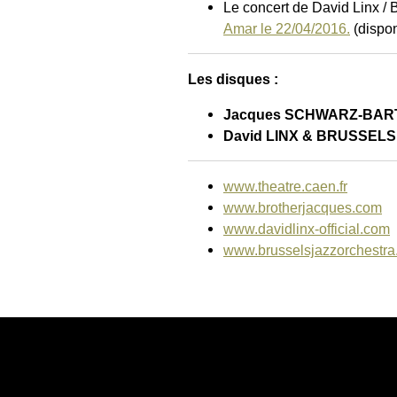
Le concert de David Linx / 
Amar le 22/04/2016.
(dispon
Les disques :
Jacques SCHWARZ-BAR
David LINX & BRUSSEL
www.theatre.caen.fr
www.brotherjacques.com
www.davidlinx-official.com
www.brusselsjazzorchestra.