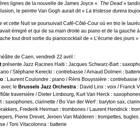
ères lignes de la nouvelle de James Joyce «
The Dead
» tandi
lusion, le peintre Van Gogh aurait dit «
La tristesse durera toujo
te et cette Nuit se poursuivait Café-Côté-Cour où en trio le lau
vait émigré et qui de sa main droite au piano et de la gauche à 
stache tout droit sortie du pianococktail de « L’écume des jours » 
héâtre de Caen, vendredi 22 avril :
t
présente Jazz Racines Haiti : Jacques Schwarz-Bart : saxopho
 piano / Stéphane Kerecki : contrebasse / Arnaud Dolmen : batteri
io
: Laurent Coulondre : piano / Rémi Bouyssière : contrebasse / A
 avec le
Brussels Jazz Orchestra
: David Linx : voix / Franck 
flûte traversière / Dieter Limbourg, Kurt Van Herck : saxophones, 
rt : saxophones, clarinette / Bo Van der Werf : baryton sax, clari
rakkers, Frederik Heirman : trombones / Laurent Hendrick : tro
ers, Pierre Drevet, Jeroen Van Malderen : trompettes, bugles / 
e / Toni Vitacolonna : batterie