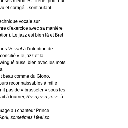
our ses mélodies, Trenet pour qui
u et corrigé... sont autant
 technique vocale sur
genre d’exercice avec sa manière
tion). Le jazz est bien là et Brel
dans
Vesoul
à l’intention de
ncilié « le jazz et la
swingué aussi bien avec les mots
s.
it beau comme du Giono,
jours reconnaissables à mille
init pas de « brusseler » sous les
ait à tourner,
Rosa,rosa ,rose
, à
mmage au chanteur Prince
pril, sometimes I feel so