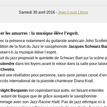
Samedi 30 avril 2016 -
Jean-Louis Libois
r les amarres : la musique élève l’esprit.
vec la présence notamment du guitariste américain John Scofield 
dition de la Nuit du Jazz le saxophoniste
Jacques Schwarz Bar
ait-t-il-,la musique élève l’esprit.
it du jazz proposait le quintette de Schwarz Bart sur la scène pr
oulondre
dans les foyers avant le retour dans la salle pour lais
rchestra
.
 n’est une révélation pour personne, sans avoir jamais cessé d’en
cès international de la pianiste-chanteuse Diana Krall.
light Benjamin
est cependant tout autre, en faisant entendre
c autant de fougue que de grâce auxquels le saxophoniste
hommage avec son
Jazz Racine Haïti
. Pas de jazz ethnique ici à