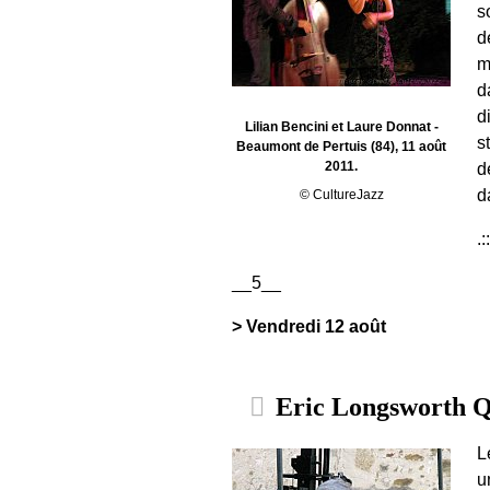
s
d
m
d
d
Lilian Bencini et Laure Donnat -
s
Beaumont de Pertuis (84), 11 août
2011.
d
d
© CultureJazz
.:
__5__
> Vendredi 12 août
Eric Longsworth Q
L
u