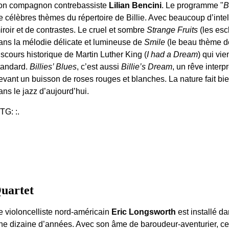
on compagnon contrebassiste
Lilian Bencini
. Le programme "
B
e célèbres thèmes du répertoire de Billie. Avec beaucoup d’intel
iroir et de contrastes. Le cruel et sombre
Strange Fruits
(les esc
ans la mélodie délicate et lumineuse de
Smile
(le beau thème de 
iscours historique de Martin Luther King (
I had a Dream
) qui vi
tandard.
Billies’ Blues
, c’est aussi
Billie’s Dream
, un rêve interp
evant un buisson de roses rouges et blanches. La nature fait bie
ans le jazz d’aujourd’hui.
:TG: :.
uartet
e violoncelliste nord-américain
Eric Longsworth
est installé d
ne dizaine d’années. Avec son âme de baroudeur-aventurier, ce