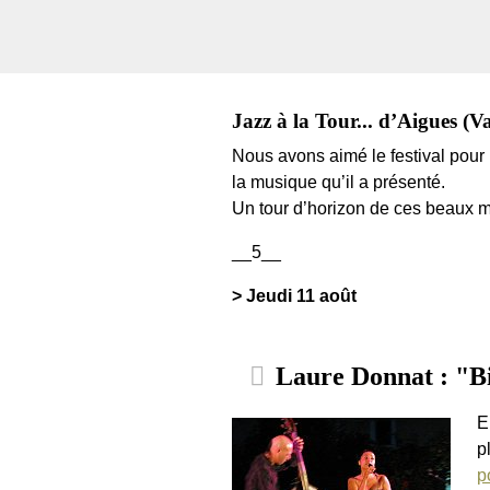
Jazz à la Tour... d’Aigues (Va
Nous avons aimé le festival pour le
la musique qu’il a présenté.
Un tour d’horizon de ces beaux 
__5__
> Jeudi 11 août
Laure Donnat : "Bil
E
p
p