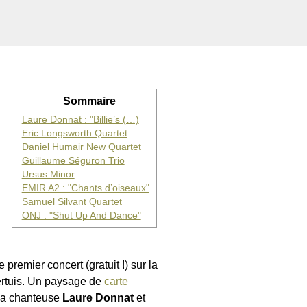
Sommaire
Laure Donnat : "Billie’s (…)
Eric Longsworth Quartet
Daniel Humair New Quartet
Guillaume Séguron Trio
Ursus Minor
EMIR A2 : "Chants d’oiseaux"
Samuel Silvant Quartet
ONJ : "Shut Up And Dance"
 premier concert (gratuit !) sur la
ertuis. Un paysage de
carte
 la chanteuse
Laure Donnat
et