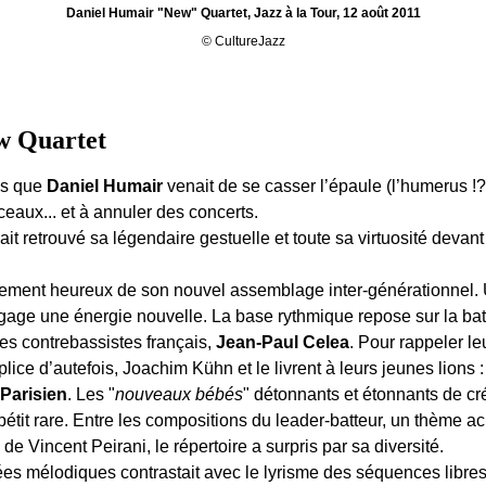
Daniel Humair "New" Quartet, Jazz à la Tour, 12 août 2011
© CultureJazz
w Quartet
ons que
Daniel Humair
venait de se casser l’épaule (l’humerus !?
ceaux... et à annuler des concerts.
vait retrouvé sa légendaire gestuelle et toute sa virtuosité devan
siblement heureux de son nouvel assemblage inter-générationnel
égage une énergie nouvelle. La base rythmique repose sur la bat
des contrebassistes français,
Jean-Paul Celea
. Pour rappeler le
ice d’autefois, Joachim Kühn et le livrent à leurs jeunes lions 
 Parisien
. Les "
nouveaux bébés
" détonnants et étonnants de cré
pétit rare. Entre les compositions du leader-batteur, un thème 
de Vincent Peirani, le répertoire a surpris par sa diversité.
s mélodiques contrastait avec le lyrisme des séquences libres