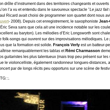
on drôle d’instrument dans des territoires changeants et ouverts 
u’on l’a vu et entendu dans le savoureux spectacle "
Le jazz fait
aul Ricard avait choisi de programmer son quartet dont nous av
uvert
- 2008). Depuis cet enregistrement, le saxophoniste
Jean-
’Éric Seva sans que cela ait une incidence notable sur les coul
xcellent au baryton). Les mélodies d’Eric Longsworth sont chal
e folk-songs qui ouvrent sur des improvisations mélodiques. Le 
lus que la formation est solide.
François Verly
est un batteur-p
aîtrise remarquablement les tablas et
Rémi Charmasson
demeu
os guitaristes les plus talentueux (mais trop peu présent sur les 
ue le violoncelliste, également randonneur longues-distances, 
oncert par de longs récits peu opportuns sur une scène de festiv
:TG: :.