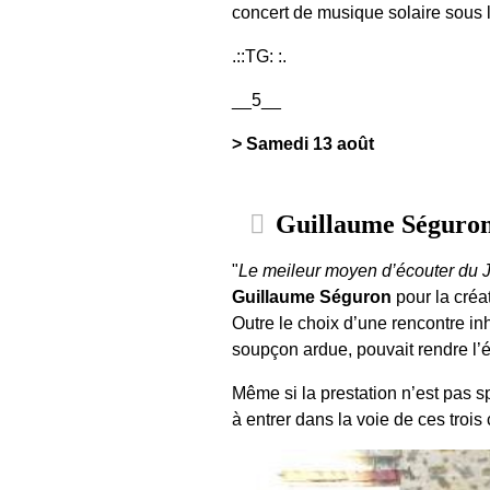
concert de musique solaire sous l
.::TG: :.
__5__
> Samedi 13 août
Guillaume Séguron
"
Le meileur moyen d’écouter du Ja
Guillaume Séguron
pour la créat
Outre le choix d’une rencontre inh
soupçon ardue, pouvait rendre l’
Même si la prestation n’est pas sp
à entrer dans la voie de ces trois 