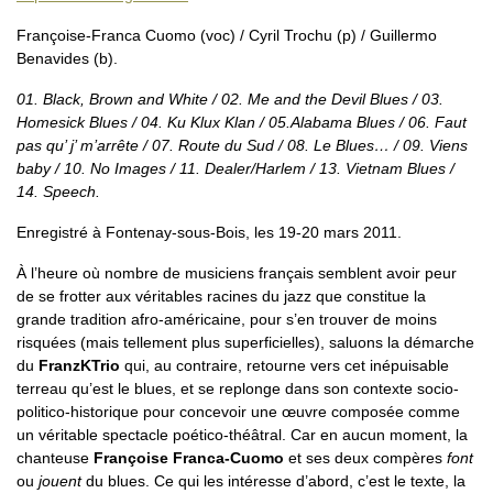
Françoise-Franca Cuomo (voc) / Cyril Trochu (p) / Guillermo
Benavides (b).
01. Black, Brown and White / 02. Me and the Devil Blues / 03.
Homesick Blues / 04. Ku Klux Klan / 05.Alabama Blues / 06. Faut
pas qu’ j’ m’arrête / 07. Route du Sud / 08. Le Blues… / 09. Viens
baby / 10. No Images / 11. Dealer/Harlem / 13. Vietnam Blues /
14. Speech.
Enregistré à Fontenay-sous-Bois, les 19-20 mars 2011.
À l’heure où nombre de musiciens français semblent avoir peur
de se frotter aux véritables racines du jazz que constitue la
grande tradition afro-américaine, pour s’en trouver de moins
risquées (mais tellement plus superficielles), saluons la démarche
du
FranzKTrio
qui, au contraire, retourne vers cet inépuisable
terreau qu’est le blues, et se replonge dans son contexte socio-
politico-historique pour concevoir une œuvre composée comme
un véritable spectacle poético-théâtral. Car en aucun moment, la
chanteuse
Françoise Franca-Cuomo
et ses deux compères
font
ou
jouent
du blues. Ce qui les intéresse d’abord, c’est le texte, la