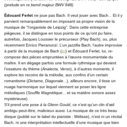
(prelude en re bemil majeur BWV 848)
Édouard Ferlet
ne joue pas Bach. Il veut jouer avec Bach... Et il y
parvient remarquablement en imposant sa propre vision de la
musique de "l’organiste de Leipzig". Dans cette entreprise
piégeuse, il se distingue en tous points de ce qu’ont pu faire,
autrefois, Jacques Loussier le précurseur (Play Bach), ou, plus
récemment Enrico Pieranunzi. L’un
jazzifia
Bach, l’autre improvise
à partir de la musique de Bach (
ici
) et Édouard Ferlet, lui,
re-
compose
des pièces empruntées à l’œuvre monumentale du
maître. Il en dégage parfois une formule rythmique qui devient
l’ossature du thème (
Analecta, Verso
), à d’autres moments, il
explore les recoins de la mélodie, aux confins d’un certain
romantisme (
Dictame, Diagonale
...), ailleurs encore, il tisse un
nuage harmonique sur lequel viennent se poser les ligne
mélodiques (
Souffle Magnétique
... et sa matière sonore assez
mystérieuse).
S’il prend une pose
à la Glenn Gould
, ce n’est qu’un clin d’œil
ambigu peut-être, malicieux aussi. La musique de ce très beau
disque (publié sur le label du pianiste : Mélisse), n’est ni un récital
Bach, ni une interprétation intellectuelle d’une musique que bien