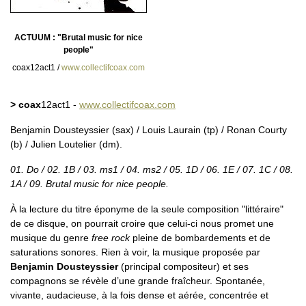
ACTUUM : "Brutal music for nice
people"
coax12act1 /
www.collectifcoax.com
> coax
12act1 -
www.collectifcoax.com
Benjamin Dousteyssier (sax) / Louis Laurain (tp) / Ronan Courty
(b) / Julien Loutelier (dm).
01. Do / 02. 1B / 03. ms1 / 04. ms2 / 05. 1D / 06. 1E / 07. 1C / 08.
1A / 09. Brutal music for nice people.
À la lecture du titre éponyme de la seule composition "littéraire"
de ce disque, on pourrait croire que celui-ci nous promet une
musique du genre
free rock
pleine de bombardements et de
saturations sonores. Rien à voir, la musique proposée par
Benjamin Dousteyssier
(principal compositeur) et ses
compagnons se révèle d’une grande fraîcheur. Spontanée,
vivante, audacieuse, à la fois dense et aérée, concentrée et