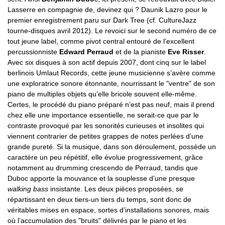
Lasserre en compagnie de, devinez qui ? Daunik Lazro pour le
premier enregistrement paru sur Dark Tree (cf. CultureJazz
tourne-disques avril 2012). Le revoici sur le second numéro de ce
tout jeune label, comme pivot central entouré de l’excellent
percussionniste
Edward Perraud
et de la pianiste
Eve Risser
.
Avec six disques à son actif depuis 2007, dont cinq sur le label
berlinois Umlaut Records, cette jeune musicienne s’avère comme
une exploratrice sonore étonnante, nourrissant le "ventre" de son
piano de multiples objets qu’elle bricole souvent elle-même.
Certes, le procédé du piano préparé n’est pas neuf, mais il prend
chez elle une importance essentielle, ne serait-ce que par le
contraste provoqué par les sonorités curieuses et insolites qui
viennent contrarier de petites grappes de notes perlées d’une
grande pureté. Si la musique, dans son déroulement, possède un
caractère un peu répétitif, elle évolue progressivement, grâce
notamment au drumming crescendo de Perraud, tandis que
Duboc apporte la mouvance et la souplesse d’une presque
walking bass
insistante. Les deux pièces proposées, se
répartissant en deux tiers-un tiers du temps, sont donc de
véritables mises en espace, sortes d’installations sonores, mais
où l’accumulation des "bruits" délivrés par le piano et les