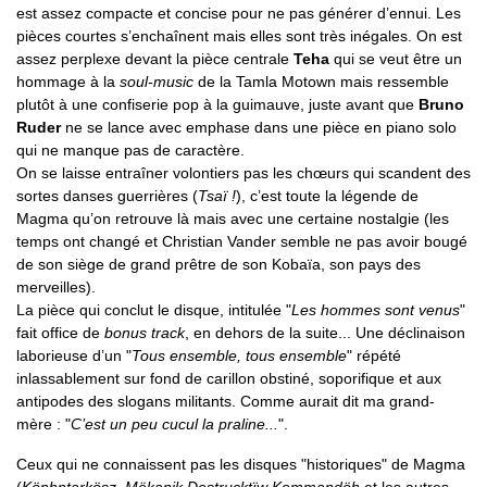
est assez compacte et concise pour ne pas générer d’ennui. Les
pièces courtes s’enchaînent mais elles sont très inégales. On est
assez perplexe devant la pièce centrale
Teha
qui se veut être un
hommage à la
soul-music
de la Tamla Motown mais ressemble
plutôt à une confiserie pop à la guimauve, juste avant que
Bruno
Ruder
ne se lance avec emphase dans une pièce en piano solo
qui ne manque pas de caractère.
On se laisse entraîner volontiers pas les chœurs qui scandent des
sortes danses guerrières (
Tsaï !
), c’est toute la légende de
Magma qu’on retrouve là mais avec une certaine nostalgie (les
temps ont changé et Christian Vander semble ne pas avoir bougé
de son siège de grand prêtre de son Kobaïa, son pays des
merveilles).
La pièce qui conclut le disque, intitulée "
Les hommes sont venus
"
fait office de
bonus track
, en dehors de la suite... Une déclinaison
laborieuse d’un "
Tous ensemble, tous ensemble
" répété
inlassablement sur fond de carillon obstiné, soporifique et aux
antipodes des slogans militants. Comme aurait dit ma grand-
mère : "
C’est un peu cucul la praline...
".
Ceux qui ne connaissent pas les disques "historiques" de Magma