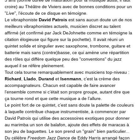
3 ans (bonne durée de maturation pour la musique aussi, il faut
croire) au Théâtre de Viviers avec de bonnes conditions pour un
"
Live
", l’écoute de ce disque en témoigne.
Le vibraphoniste
David Patrois
est sans aucun doute un de nos
meilleurs vibraphonistes actuels, musicien discret au talent
affirmé (et confirmé par Jack DeJohnette comme en témoigne la
citation élogieuse qui figure sur la pochette). Il avait réuni un
quintet solide et singulier avec saxophone, trombone, guitare et
batterie mais sans (contre)basse, ce qui amène une répartition
des rôles qui diffère quelque peu des "conventions" du jazz
auquel il se réfère pleinement.
Tout cela tourne remarquablement avec musiciens top-niveau :
Richard
,
Llado
,
Durand
et
Isenmann
, c’est la crème des
accompagnateurs. Chacun est capable de faire avancer
l’ensemble comme si c’était son propre groupe, autant dire que
ça tourne rond et que cette musique a de l’allure.
Le point fort de ce quintet, c’est sans doute la palette de couleurs
à laquelle contribue chaque instrumentiste, à commencer par
David Patrois qui utilise des accessoires exotiques pour donner
au marimba un son de balafon, ajoute des effets de maracas à
son jeu de baguettes. Le son prend un "grain" bien particulier...
Du célèbre
Freedom Jazz Dance
de Eddy Harris arrangé façon