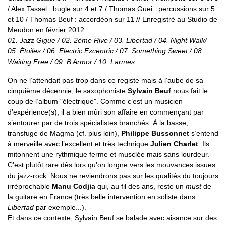
/ Alex Tassel : bugle sur 4 et 7 / Thomas Guei : percussions sur 5
et 10 / Thomas Beuf : accordéon sur 11 // Enregistré au Studio de
Meudon en février 2012
01. Jazz Gigue / 02. 2ème Rive / 03. Libertad / 04. Night Walk/
05. Étoiles / 06. Electric Excentric / 07. Something Sweet / 08.
Waiting Free / 09. B Armor / 10. Larmes
On ne l’attendait pas trop dans ce registe mais à l’aube de sa
cinquième décennie, le saxophoniste
Sylvain Beuf
nous fait le
coup de l’album "électrique". Comme c’est un musicien
d’expérience(s), il a bien mûri son affaire en commençant par
s’entourer par de trois spécialistes branchés. À la basse,
transfuge de Magma (cf. plus loin),
Philippe Bussonnet
s’entend
à merveille avec l’excellent et très technique
Julien Charlet
. Ils
mitonnent une rythmique ferme et musclée mais sans lourdeur.
C’est plutôt rare dès lors qu’on lorgne vers les mouvances issues
du jazz-rock. Nous ne reviendrons pas sur les qualités du toujours
irréprochable
Manu Codjia
qui, au fil des ans, reste un
must
de
la guitare en France (très belle intervention en soliste dans
Libertad
par exemple...).
Et dans ce contexte, Sylvain Beuf se balade avec aisance sur des