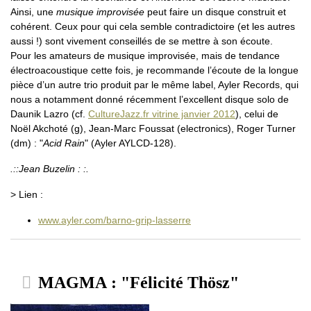
Ainsi, une
musique improvisée
peut faire un disque construit et
cohérent. Ceux pour qui cela semble contradictoire (et les autres
aussi !) sont vivement conseillés de se mettre à son écoute.
Pour les amateurs de musique improvisée, mais de tendance
électroacoustique cette fois, je recommande l’écoute de la longue
pièce d’un autre trio produit par le même label, Ayler Records, qui
nous a notamment donné récemment l’excellent disque solo de
Daunik Lazro (cf.
CultureJazz.fr vitrine janvier 2012
), celui de
Noël Akchoté (g), Jean-Marc Foussat (electronics), Roger Turner
(dm) : "
Acid Rain
" (Ayler AYLCD-128).
.::Jean Buzelin : :.
> Lien :
www.ayler.com/barno-grip-lasserre
MAGMA : "Félicité Thösz"