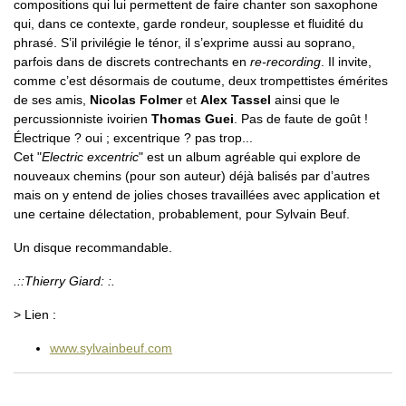
compositions qui lui permettent de faire chanter son saxophone
qui, dans ce contexte, garde rondeur, souplesse et fluidité du
phrasé. S’il privilégie le ténor, il s’exprime aussi au soprano,
parfois dans de discrets contrechants en
re-recording
. Il invite,
comme c’est désormais de coutume, deux trompettistes émérites
de ses amis,
Nicolas Folmer
et
Alex Tassel
ainsi que le
percussionniste ivoirien
Thomas Guei
. Pas de faute de goût !
Électrique ? oui ; excentrique ? pas trop...
Cet "
Electric excentric
" est un album agréable qui explore de
nouveaux chemins (pour son auteur) déjà balisés par d’autres
mais on y entend de jolies choses travaillées avec application et
une certaine délectation, probablement, pour Sylvain Beuf.
Un disque recommandable.
.::Thierry Giard: :.
> Lien :
www.sylvainbeuf.com