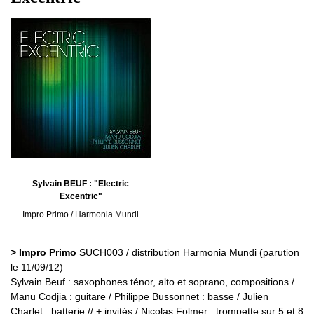
Sylvain BEUF : "Electric
Excentric"
Impro Primo / Harmonia Mundi
> Impro Primo
SUCH003 / distribution Harmonia Mundi (parution
le 11/09/12)
Sylvain Beuf : saxophones ténor, alto et soprano, compositions /
Manu Codjia : guitare / Philippe Bussonnet : basse / Julien
Charlet : batterie // + invités / Nicolas Folmer : trompette sur 5 et 8