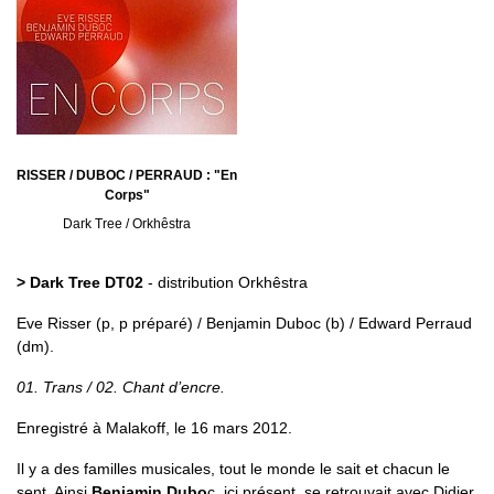
RISSER / DUBOC / PERRAUD : "En
Corps"
Dark Tree / Orkhêstra
> Dark Tree DT02
- distribution Orkhêstra
Eve Risser (p, p préparé) / Benjamin Duboc (b) / Edward Perraud
(dm).
01. Trans / 02. Chant d’encre.
Enregistré à Malakoff, le 16 mars 2012.
Il y a des familles musicales, tout le monde le sait et chacun le
sent. Ainsi
Benjamin Dubo
c, ici présent, se retrouvait avec Didier