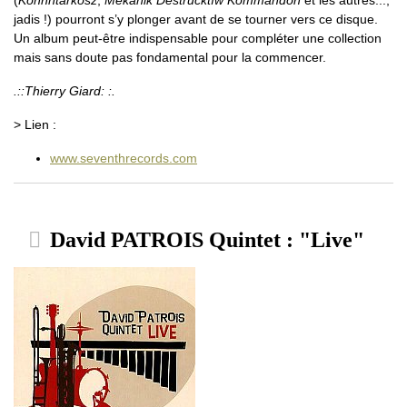
(
Könhntarkösz
,
Mëkanik Destrucktïw Kommandöh
et les autres...,
jadis !) pourront s’y plonger avant de se tourner vers ce disque.
Un album peut-être indispensable pour compléter une collection
mais sans doute pas fondamental pour la commencer.
.::Thierry Giard: :.
> Lien :
www.seventhrecords.com
David PATROIS Quintet : "Live"