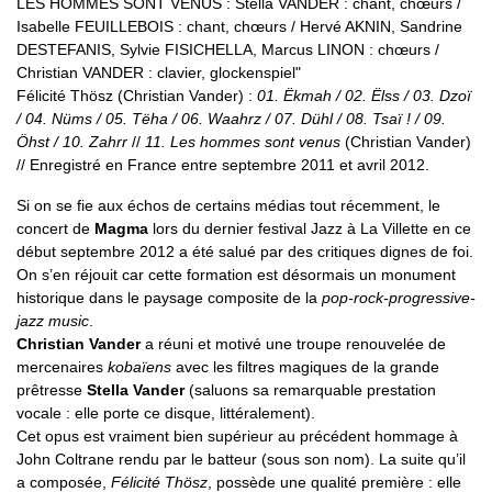
LES HOMMES SONT VENUS : Stella VANDER : chant, chœurs /
Isabelle FEUILLEBOIS : chant, chœurs / Hervé AKNIN, Sandrine
DESTEFANIS, Sylvie FISICHELLA, Marcus LINON : chœurs /
Christian VANDER : clavier, glockenspiel"
Félicité Thösz (Christian Vander) :
01. Ëkmah / 02. Ëlss / 03. Dzoï
/ 04. Nüms / 05. Tëha / 06. Waahrz / 07. Dühl / 08. Tsaï ! / 09.
Öhst / 10. Zahrr
//
11. Les hommes sont venus
(Christian Vander)
// Enregistré en France entre septembre 2011 et avril 2012.
Si on se fie aux échos de certains médias tout récemment, le
concert de
Magma
lors du dernier festival Jazz à La Villette en ce
début septembre 2012 a été salué par des critiques dignes de foi.
On s’en réjouit car cette formation est désormais un monument
historique dans le paysage composite de la
pop-rock-progressive-
jazz music
.
Christian Vander
a réuni et motivé une troupe renouvelée de
mercenaires
kobaïens
avec les filtres magiques de la grande
prêtresse
Stella Vander
(saluons sa remarquable prestation
vocale : elle porte ce disque, littéralement).
Cet opus est vraiment bien supérieur au précédent hommage à
John Coltrane rendu par le batteur (sous son nom). La suite qu’il
a composée,
Félicité Thösz
, possède une qualité première : elle