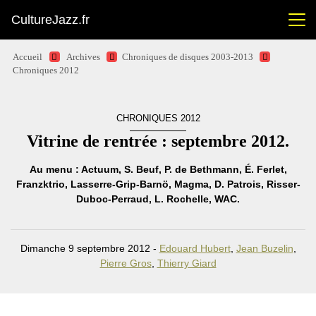
CultureJazz.fr
Accueil
Archives
Chroniques de disques 2003-2013
Chroniques 2012
CHRONIQUES 2012
Vitrine de rentrée : septembre 2012.
Au menu : Actuum, S. Beuf, P. de Bethmann, É. Ferlet,
Franzktrio, Lasserre-Grip-Barnö, Magma, D. Patrois, Risser-
Duboc-Perraud, L. Rochelle, WAC.
Dimanche 9 septembre 2012 -
Edouard Hubert
,
Jean Buzelin
,
Pierre Gros
,
Thierry Giard