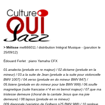
> Mélisse
mel666011 / distribution Intégral Musique - (parution le
25/09/12)
Édouard Ferlet : piano Yamaha CFX
01.analecta (prelude en re majeur) / 02.dictame (prelude en la
mineur) / 03.a la suite de Jean (prelude a la suite pour violoncelle
BWV 1007) / 04.verso (prelude en do mineur BWV 847) /
05.lisiere (prelude en do mineur pour lute BWV 999) / 06.soufle
magnetique (suite francaise n°4 en mi bemol majeur) / 07.que ma
tristesse demeure (choral de la cantate Jesus que ma joie
demeure) / 08.lapsus (prelude en re mineur)
009.diagonale (variation de Golberg n25 BWV 988) / 10.replque