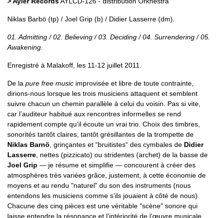
> Ayler Records
AYLCD-126 - distribution Orkhêstra
Niklas Barbö (tp) / Joel Grip (b) / Didier Lasserre (dm).
01. Admitting / 02. Believing / 03. Deciding / 04. Surrendering / 05.
Awakening.
Enregistré à Malakoff, les 11-12 juillet 2011.
De la
pure free music
improvisée et libre de toute contrainte,
dirions-nous lorsque les trois musiciens attaquent et semblent
suivre chacun un chemin parallèle à celui du voisin. Pas si vite,
car l’auditeur habitué aux rencontres informelles se rend
rapidement compte qu’il écoute un vrai trio. Choix des timbres,
sonorités tantôt claires, tantôt grésillantes de la trompette de
Niklas Barnö
, grinçantes et “bruitistes“ des cymbales de
Didier
Lasserre
, nettes (pizzicato) ou stridentes (archet) de la basse de
Joel Grip
— je résume et simplifie — concourent à créer des
atmosphères très variées grâce, justement, à cette économie de
moyens et au rendu "naturel" du son des instruments (nous
entendons les musiciens comme s’ils jouaient à côté de nous).
Chacune des cinq pièces est une véritable "scène" sonore qui
laisse entendre la résonance et l’intériorité de l’œuvre musicale.