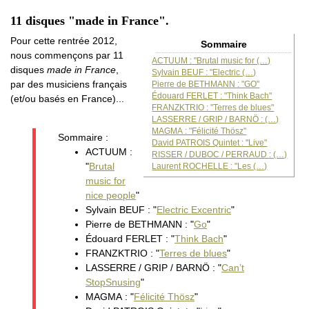
11 disques "made in France".
Pour cette rentrée 2012,
Sommaire
nous commençons par 11
ACTUUM : "Brutal music for (…)
disques
made in France
,
Sylvain BEUF : "Electric (…)
par des musiciens français
Pierre de BETHMANN : "GO"
Édouard FERLET : "Think Bach"
(et/ou basés en France)...
FRANZKTRIO : "Terres de blues"
LASSERRE / GRIP / BARNÖ : (…)
MAGMA : "Félicité Thösz"
Sommaire :
David PATROIS Quintet : "Live"
ACTUUM :
RISSER / DUBOC / PERRAUD : (…)
"
Brutal
Laurent ROCHELLE : "Les (…)
music for
nice people
"
Sylvain BEUF : "
Electric Excentric
"
Pierre de BETHMANN : "
Go
"
Édouard FERLET : "
Think Bach
"
FRANZKTRIO : "
Terres de blues
"
LASSERRE / GRIP / BARNÖ : "
Can’t
StopSnusing
"
MAGMA : "
Félicité Thösz
"