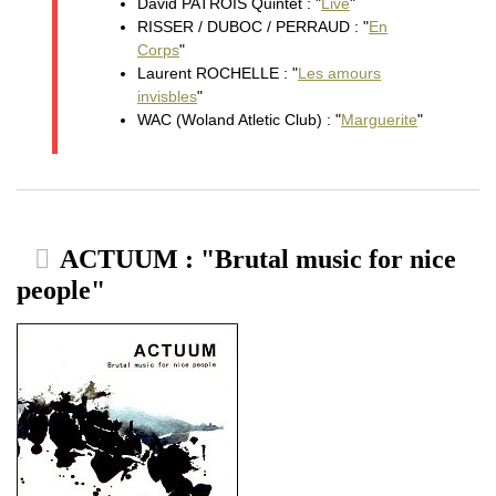
David PATROIS Quintet : "
Live
"
RISSER / DUBOC / PERRAUD : "
En
Corps
"
Laurent ROCHELLE : "
Les amours
invisbles
"
WAC (Woland Atletic Club) : "
Marguerite
"
ACTUUM : "Brutal music for nice
people"