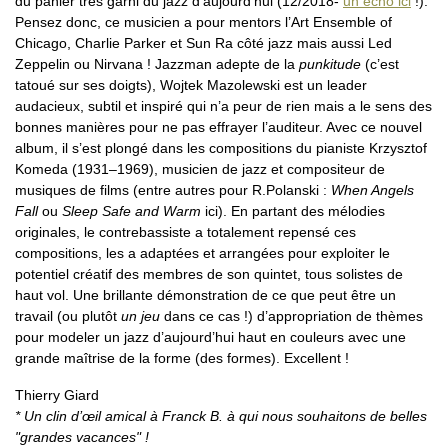
du panier très garni du jazz d’aujourd’hui (12/2018-
un écho ici
!).
Pensez donc, ce musicien a pour mentors l’Art Ensemble of
Chicago, Charlie Parker et Sun Ra côté jazz mais aussi Led
Zeppelin ou Nirvana ! Jazzman adepte de la
punkitude
(c’est
tatoué sur ses doigts), Wojtek Mazolewski est un leader
audacieux, subtil et inspiré qui n’a peur de rien mais a le sens des
bonnes manières pour ne pas effrayer l’auditeur. Avec ce nouvel
album, il s’est plongé dans les compositions du pianiste Krzysztof
Komeda (1931–1969), musicien de jazz et compositeur de
musiques de films (entre autres pour R.Polanski :
When Angels
Fall
ou
Sleep Safe and Warm
ici). En partant des mélodies
originales, le contrebassiste a totalement repensé ces
compositions, les a adaptées et arrangées pour exploiter le
potentiel créatif des membres de son quintet, tous solistes de
haut vol. Une brillante démonstration de ce que peut être un
travail (ou plutôt
un jeu
dans ce cas !) d’appropriation de thèmes
pour modeler un jazz d’aujourd’hui haut en couleurs avec une
grande maîtrise de la forme (des formes). Excellent !
Thierry Giard
* Un clin d’œil amical à Franck B. à qui nous souhaitons de belles
"grandes vacances" !