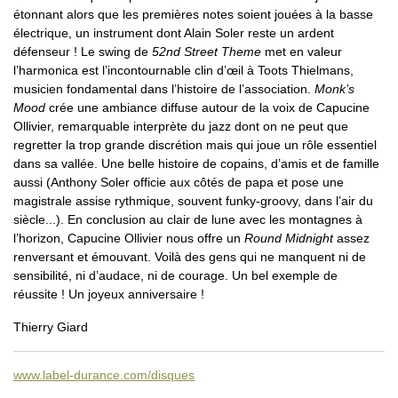
étonnant alors que les premières notes soient jouées à la basse
électrique, un instrument dont Alain Soler reste un ardent
défenseur ! Le swing de
52nd Street Theme
met en valeur
l’harmonica est l’incontournable clin d’œil à Toots Thielmans,
musicien fondamental dans l’histoire de l’association.
Monk’s
Mood
crée une ambiance diffuse autour de la voix de Capucine
Ollivier, remarquable interprète du jazz dont on ne peut que
regretter la trop grande discrétion mais qui joue un rôle essentiel
dans sa vallée. Une belle histoire de copains, d’amis et de famille
aussi (Anthony Soler officie aux côtés de papa et pose une
magistrale assise rythmique, souvent funky-groovy, dans l’air du
siècle...). En conclusion au clair de lune avec les montagnes à
l’horizon, Capucine Ollivier nous offre un
Round Midnight
assez
renversant et émouvant. Voilà des gens qui ne manquent ni de
sensibilité, ni d’audace, ni de courage. Un bel exemple de
réussite ! Un joyeux anniversaire !
Thierry Giard
www.label-durance.com/disques