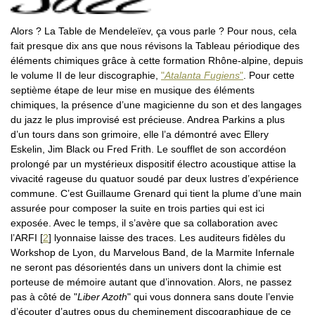
Alors ? La Table de Mendeleïev, ça vous parle ? Pour nous, cela
fait presque dix ans que nous révisons la Tableau périodique des
éléments chimiques grâce à cette formation Rhône-alpine, depuis
le volume II de leur discographie,
"
Atalanta Fugiens
"
. Pour cette
septième étape de leur mise en musique des éléments
chimiques, la présence d’une magicienne du son et des langages
du jazz le plus improvisé est précieuse. Andrea Parkins a plus
d’un tours dans son grimoire, elle l’a démontré avec Ellery
Eskelin, Jim Black ou Fred Frith. Le soufflet de son accordéon
prolongé par un mystérieux dispositif électro acoustique attise la
vivacité rageuse du quatuor soudé par deux lustres d’expérience
commune. C’est Guillaume Grenard qui tient la plume d’une main
assurée pour composer la suite en trois parties qui est ici
exposée. Avec le temps, il s’avère que sa collaboration avec
l’ARFI
[
2
]
lyonnaise laisse des traces. Les auditeurs fidèles du
Workshop de Lyon, du Marvelous Band, de la Marmite Infernale
ne seront pas désorientés dans un univers dont la chimie est
porteuse de mémoire autant que d’innovation. Alors, ne passez
pas à côté de "
Liber Azoth
" qui vous donnera sans doute l’envie
d’écouter d’autres opus du cheminement discographique de ce