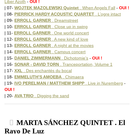
Liber Azoth
-
OUI !
| 07-
WOJTEK MAZOLEWSKI Quintet
. When Angels Fall
-
OUI !
| 08-
PIERRICK HARDY ACOUSTIC QUARTET
. L’ogre intact
| 09-
ERROLL GARNER
. Dreamstreet
| 10-
ERROLL GARNER
. Close up in swing
| 11-
ERROLL GARNER
. One world concert
| 12-
ERROLL GARNER
. A new kind of love
| 13-
ERROLL GARNER
. A night at the movies
| 14-
ERROLL GARNER
. Campus concert
| 15-
DANIEL ZIMMERMANN
. Dichotomie’s
-
OUI !
| 16-
SONAR - DAVID TORN
. Tranceportation, Volume 1
| 17-
XXL
. Des enchantés du bocal
| 18-
EMMELUTH’S AMOEBA
. Chimaera
| 19-
IVO PERELMAN / MATTHEW SHIPP
. Live in Nuremberg
-
OUI !
| 20-
AVA TRIO
. Digging the sand
MARTA SÁNCHEZ QUINTET . El
Rayo De Luz