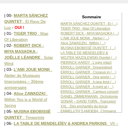
| 00-
MARTA SÁNCHEZ
Sommaire
QUINTET
. El Rayo De
MARTA SÁNCHEZ QUINTET . El (…)
Luz
-
OUI !
TIGER TRIO - Map Of Liberation
| 01-
TIGER TRIO
. Map
ROBERT DICK - MIYA MASAOKA (…)
L’AMI JOUE MONK . Atelier (…)
Of Liberation
Alice ZAWADZKI . Within (…)
| 02-
ROBERT DICK -
MUSINA EBOBISSÉ QUINTET . (…)
MIYA MASAOKA -
LA TABLE DE MENDELEÏEV &
JOËLLE LÉANDRE
. Solar
WOJTEK MAZOLEWSKI Quintet (…)
PIERRICK HARDY . L’ogre intact
Wind
ERROLL GARNER . Dreamstreet
| 03-
L’AMI JOUE MONK
.
ERROLL GARNER . Closeup in (…)
Atelier de Musiques
ERROLL GARNER . One world (…)
Improvisées – 30ème
ERROLL GARNER . A new kind (…)
ERROLL GARNER . A night at (…)
anniversaire
ERROLL GARNER . Campus concert
| 04-
Alice ZAWADZKI
.
DANIEL ZIMMERMANN . Dichotomie
Within You is a World of
SONAR – DAVID TORN . Trancepor
Spring
XXL . Des enchantés du bocal
EMMELUTH’S AMOEBA . Chimaera
| 05-
MUSINA EBOBISSÉ
IVO PERELMAN / MATTHEW SHIPP
QUINTET
. Timeprints
AVA TRIO . Digging the sand
| 06-
LA TABLE DE MENDELEÏEV & ANDREA PARKINS
. VII –