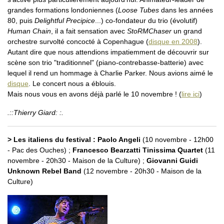
grandes formations londoniennes (
Loose Tubes
dans les années
80, puis
Delightful Precipice
...) co-fondateur du trio (évolutif)
Human Chain
, il a fait sensation avec
StoRMChaser
un grand
orchestre survolté concocté à Copenhague (
disque en 2008
).
Autant dire que nous attendions impatiemment de découvrir sur
scène son trio "traditionnel" (piano-contrebasse-batterie) avec
lequel il rend un hommage à Charlie Parker. Nous avions aimé le
disque
. Le concert nous a éblouis.
Mais nous vous en avons déjà parlé le 10 novembre ! (
lire ici
)
.::Thierry Giard: :.
> Les italiens du festival : Paolo Angeli
(10 novembre - 12h00
- Pac des Ouches) ;
Francesco Bearzatti Tinissima Quartet
(11
novembre - 20h30 - Maison de la Culture) ;
Giovanni Guidi
Unknown Rebel Band
(12 novembre - 20h30 - Maison de la
Culture)