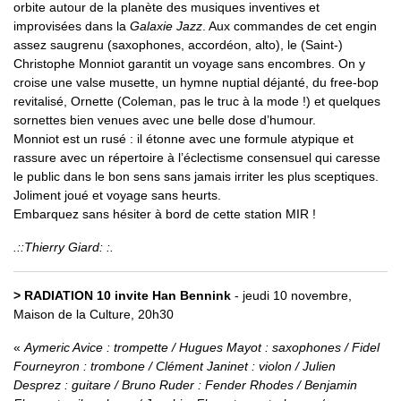
orbite autour de la planète des musiques inventives et
improvisées dans la
Galaxie Jazz
. Aux commandes de cet engin
assez saugrenu (saxophones, accordéon, alto), le (Saint-)
Christophe Monniot garantit un voyage sans encombres. On y
croise une valse musette, un hymne nuptial déjanté, du free-bop
revitalisé, Ornette (Coleman, pas le truc à la mode !) et quelques
sornettes bien venues avec une belle dose d’humour.
Monniot est un rusé : il étonne avec une formule atypique et
rassure avec un répertoire à l’éclectisme consensuel qui caresse
le public dans le bon sens sans jamais irriter les plus sceptiques.
Joliment joué et voyage sans heurts.
Embarquez sans hésiter à bord de cette station MIR !
.::Thierry Giard: :.
> RADIATION 10 invite Han Bennink
- jeudi 10 novembre,
Maison de la Culture, 20h30
Aymeric Avice : trompette / Hugues Mayot : saxophones / Fidel
Fourneyron : trombone / Clément Janinet : violon / Julien
Desprez : guitare / Bruno Ruder : Fender Rhodes / Benjamin