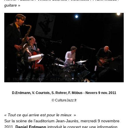
guitare
D.Erdmann, V. Courtois, S. Rohrer, F. Möbus - Nevers 9 nov. 2011
© CultureJazz.fr
« Tout ce qui arrive est pour le mieux
»
Sur la scène de l’auditorium Jean-Jaurès, mercredi 9 novembre
2011,
Daniel Erdmann
introduit le concert par une information