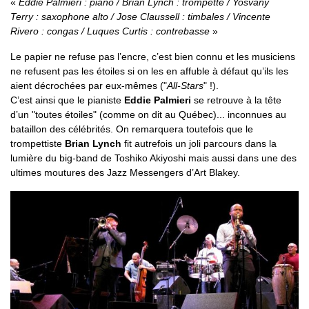
Eddie Palmieri : piano / Brian Lynch : trompette / Yosvany
Terry : saxophone alto / Jose Claussell : timbales / Vincente
Rivero : congas / Luques Curtis : contrebasse
Le papier ne refuse pas l’encre, c’est bien connu et les musiciens
ne refusent pas les étoiles si on les en affuble à défaut qu’ils les
aient décrochées par eux-mêmes ("
All-Stars
" !).
C’est ainsi que le pianiste
Eddie Palmieri
se retrouve à la tête
d’un "toutes étoiles" (comme on dit au Québec)... inconnues au
bataillon des célébrités. On remarquera toutefois que le
trompettiste
Brian Lynch
fit autrefois un joli parcours dans la
lumière du big-band de Toshiko Akiyoshi mais aussi dans une des
ultimes moutures des Jazz Messengers d’Art Blakey.