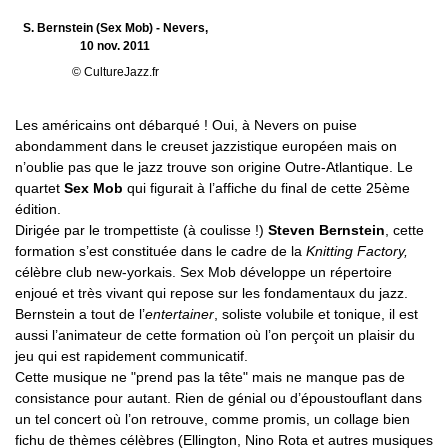
S. Bernstein (Sex Mob) - Nevers,
10 nov. 2011
© CultureJazz.fr
Les américains ont débarqué ! Oui, à Nevers on puise
abondamment dans le creuset jazzistique européen mais on
n’oublie pas que le jazz trouve son origine Outre-Atlantique. Le
quartet
Sex Mob
qui figurait à l’affiche du final de cette 25ème
édition.
Dirigée par le trompettiste (à coulisse !)
Steven Bernstein
, cette
formation s’est constituée dans le cadre de la
Knitting Factory,
célèbre club new-yorkais. Sex Mob développe un répertoire
enjoué et très vivant qui repose sur les fondamentaux du jazz.
Bernstein a tout de l’
entertainer
, soliste volubile et tonique, il est
aussi l’animateur de cette formation où l’on perçoit un plaisir du
jeu qui est rapidement communicatif.
Cette musique ne "prend pas la tête" mais ne manque pas de
consistance pour autant. Rien de génial ou d’époustouflant dans
un tel concert où l’on retrouve, comme promis, un collage bien
fichu de thèmes célèbres (Ellington, Nino Rota et autres musiques