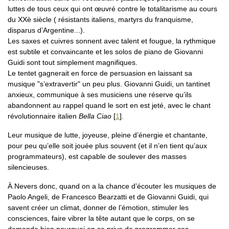
luttes de tous ceux qui ont œuvré contre le totalitarisme au cours
du XXè siècle ( résistants italiens, martyrs du franquisme,
disparus d’Argentine...).
Les saxes et cuivres sonnent avec talent et fougue, la rythmique
est subtile et convaincante et les solos de piano de Giovanni
Guidi sont tout simplement magnifiques.
Le tentet gagnerait en force de persuasion en laissant sa
musique "s’extravertir" un peu plus. Giovanni Guidi, un tantinet
anxieux, communique à ses musiciens une réserve qu’ils
abandonnent au rappel quand le sort en est jeté, avec le chant
révolutionnaire italien
Bella Ciao
[
1
]
.
Leur musique de lutte, joyeuse, pleine d’énergie et chantante,
pour peu qu’elle soit jouée plus souvent (et il n’en tient qu’aux
programmateurs), est capable de soulever des masses
silencieuses.
À Nevers donc, quand on a la chance d’écouter les musiques de
Paolo Angeli, de Francesco Bearzatti et de Giovanni Guidi, qui
savent créer un climat, donner de l’émotion, stimuler les
consciences, faire vibrer la tête autant que le corps, on se
demande bien pourquoi on se prive de programmer ces