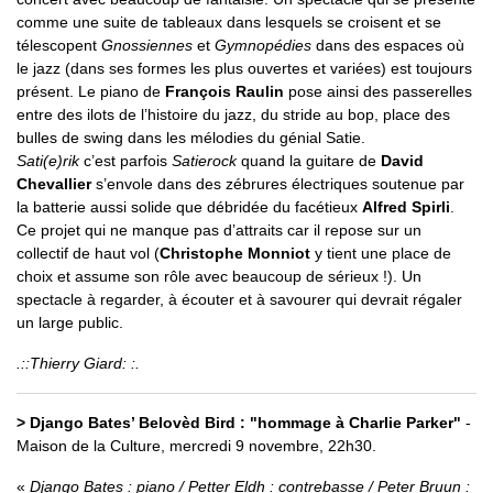
comme une suite de tableaux dans lesquels se croisent et se
télescopent
Gnossiennes
et
Gymnopédies
dans des espaces où
le jazz (dans ses formes les plus ouvertes et variées) est toujours
présent. Le piano de
François Raulin
pose ainsi des passerelles
entre des ilots de l’histoire du jazz, du stride au bop, place des
bulles de swing dans les mélodies du génial Satie.
Sati(e)rik
c’est parfois
Satierock
quand la guitare de
David
Chevallier
s’envole dans des zébrures électriques soutenue par
la batterie aussi solide que débridée du facétieux
Alfred Spirli
.
Ce projet qui ne manque pas d’attraits car il repose sur un
collectif de haut vol (
Christophe Monniot
y tient une place de
choix et assume son rôle avec beaucoup de sérieux !). Un
spectacle à regarder, à écouter et à savourer qui devrait régaler
un large public.
.::Thierry Giard: :.
> Django Bates’ Belovèd Bird : "hommage à Charlie Parker"
-
Maison de la Culture, mercredi 9 novembre, 22h30.
Django Bates : piano / Petter Eldh : contrebasse / Peter Bruun :