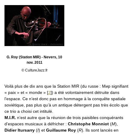
G. Roy (Station MIR) - Nevers, 10
nov. 2011
© CultureJazz.fr
Voilà plus de dix ans que la Station MIR (du russe : Мир signifiant
« paix » et « monde »
[
2
]
) a été volontairement détruite dans
l’espace. Ce n’est donc pas en hommage à la conquête spatiale
soviétique, pas plus qu’à un antique détergent pas très écolo que
ce trio a choisi cet intitulé.
M.I.R.
n’est autre que la réunion de trois paisibles conquérants
d’espaces musicaux à défricher :
Christophe Monniot
(
M
),
Didier Itursarry
(
I
) et
Guillaume Roy
(
R
). Ils sont lancés en