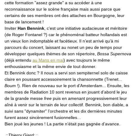
cette formation "assez grande" a su accéder à une
reconnaissance sur le scène française mais aussi parce que
certains de ses membres ont des attaches en Bourgogne, leur
base de lancement !
Inviter
Han Bennink
, c’est une initiative audacieuse et méritoire
(de Roger Fontanel ?) car le phénoménal batteur hollandais est
un vieux lion indomptable et facétieux. Il n’est arrivé qu’à mi
parcours du concert, laissant au nonet un peu de temps pour
développer quelques thèmes de son répertoire,
Bossa Supernova
(déjà entendu
au Mans en mai
) avec toujours le même
enthousiasme et la même envie de tout donner.
Et Bennink donc ? Il nous a servi son sempiternel solo de caisse
claire en poussant accessoirement la chansonnette (Trenet...
Boum
!). Rien de nouveau sur le port d’Amsterdam... Ensuite, les
membres de Radiation 10 sont revenus en jouant d’abord le jeu
de la grande messe
free
puis en amenant progressivement leur
aîné à venir sur le terrain de leur collectif. Bennink, bon diable, a
suivi sans "dynamiter" l’orchestre et les dix dernières minutes
furent assez sincèrement fusionnelles...
Bien joué les jeunes ! La partie n’était pas gagnée d’avance.
.::Thierry Giard: :.