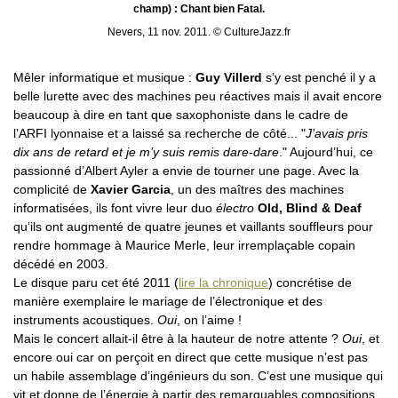
champ) : Chant bien Fatal.
Nevers, 11 nov. 2011. © CultureJazz.fr
Mêler informatique et musique :
Guy Villerd
s’y est penché il y a
belle lurette avec des machines peu réactives mais il avait encore
beaucoup à dire en tant que saxophoniste dans le cadre de
l’ARFI lyonnaise et a laissé sa recherche de côté... "
J’avais pris
dix ans de retard et je m’y suis remis dare-dare
." Aujourd’hui, ce
passionné d’Albert Ayler a envie de tourner une page. Avec la
complicité de
Xavier Garcia
, un des maîtres des machines
informatisées, ils font vivre leur duo
électro
Old, Blind & Deaf
qu’ils ont augmenté de quatre jeunes et vaillants souffleurs pour
rendre hommage à Maurice Merle, leur irremplaçable copain
décédé en 2003.
Le disque paru cet été 2011 (
lire la chronique
) concrétise de
manière exemplaire le mariage de l’électronique et des
instruments acoustiques.
Oui
, on l’aime !
Mais le concert allait-il être à la hauteur de notre attente ?
Oui
, et
encore oui car on perçoit en direct que cette musique n’est pas
un habile assemblage d’ingénieurs du son. C’est une musique qui
vit et donne de l’énergie à partir des remarquables compositions