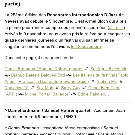
partie)
La 25ème édition des
Rencontres Internationales D’Jazz de
Nevers
avait débuté le 5 novembre. C’est Armel Bloch qui a pris
la plume pour rendre compte des premières journées (
à lire ici
).
Arrivés le 9 novembre, nous avons pris la relève pour évoquer les
quatre dernières journées d’un festival qui sait affirmer sa
singularité comme nous l’écrivions
le 12 novembre
.
Dans cette page, il sera question de :
Daniel Erdmann / Samuel Rohrer quartet
-//-
Sati(e)rik Excentrik
-//-
Django Bates’s Belovèd Bird
-//-
Les italiens du festival (Paolo
Angeli, Francesco Bearzatti, Giovanni Guidi)
-//-
Station Mir
-//-
Radiation 10
-//-
Sex Mob
-//-
Barry Guy
-//-
Chant Bien Fatal
(ARFI)
-//-
Michel Portal "Baïlador"
-//-
Eddie Palmieri
...
> Daniel Erdmann / Samuel Rohrer quartet
- Auditorium Jean-
Jaurès, mercredi 9 novembre, 18H30.
Daniel Erdmann : saxophone ténor, composition / Samuel
Rohrer : batterie / Vincent Courtois : violoncelle / Frank Möbus :