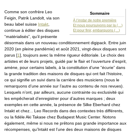
Comme son confrère Leo
Sommaire
Feigin, Patrik Landolt, via son
À l’instar de notre première
beau label suisse
Intakt
,
Et nous poursuivons par la (…)
continue à éditer des disques
Et pour finir, embarquons (…)
“matérialisés”, qu’il présente
désormais dans un nouveau conditionnement digipack. Entre juin
2020 (en pleine pandémie) et août 2021, vingt-deux disques sont
parus
[
1
]
, toujours avec la même rigueur éditoriale. Le choix des
artistes et de leurs projets, guidé par le flair et l’ouverture d’esprit,
amène, pour certains labels, à la constitution d’une “écurie” dans
la grande tradition des maisons de disques qui ont fait l’histoire,
ce qui signifie un suivi dans la carrière des musiciens (nous le
remarquons d’une année sur l’autre au contenu de nos revues).
Lesquels n’ont, par ailleurs, aucune contrainte ou exclusivité qui
les empêcherait d’enregistrer pour d’autres marques ; deux
exemples en cette année, la présence de Silke Eberhard chez
Intakt et chez... Leo Records dans des contextes très différents,
ou la fidèle Aki Takase chez Budapest Music Center. Notons
également, même si nous ne prêtons pas grande importance aux
récompenses, qu’Intakt est l’une des deux maisons de disques