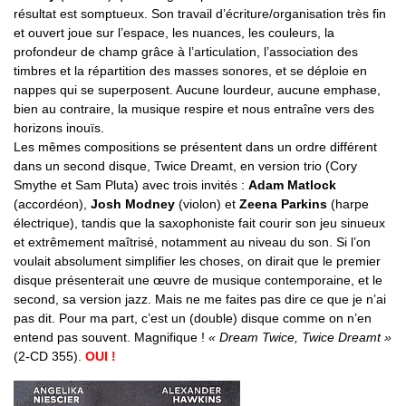
résultat est somptueux. Son travail d’écriture/organisation très fin
et ouvert joue sur l’espace, les nuances, les couleurs, la
profondeur de champ grâce à l’articulation, l’association des
timbres et la répartition des masses sonores, et se déploie en
nappes qui se superposent. Aucune lourdeur, aucune emphase,
bien au contraire, la musique respire et nous entraîne vers des
horizons inouïs.
Les mêmes compositions se présentent dans un ordre différent
dans un second disque, Twice Dreamt, en version trio (Cory
Smythe et Sam Pluta) avec trois invités :
Adam Matlock
(accordéon),
Josh Modney
(violon) et
Zeena Parkins
(harpe
électrique), tandis que la saxophoniste fait courir son jeu sinueux
et extrêmement maîtrisé, notamment au niveau du son. Si l’on
voulait absolument simplifier les choses, on dirait que le premier
disque présenterait une œuvre de musique contemporaine, et le
second, sa version jazz. Mais ne me faites pas dire ce que je n’ai
pas dit. Pour ma part, c’est un (double) disque comme on n’en
entend pas souvent. Magnifique !
« Dream Twice, Twice Dreamt »
(2-CD 355).
OUI !