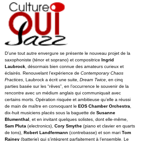
D’une tout autre envergure se présente le nouveau projet de la
saxophoniste (ténor et soprano) et compositrice
Ingrid
Laubrock
, désormais bien connue des amateurs curieux et
éclairés. Renouvelant l’expérience de
Contemporary Chaos
Practices
, Laubrock a écrit une suite,
Dream Twice
, en cinq
parties basée sur les “rêves”, en l’occurrence le souvenir de la
rencontre avec un médium anglais qui communiquait avec
certains morts. Opération risquée et ambitieuse qu’elle a réussi
de main de maître en convoquant le
EOS Chamber Orchestra
,
dix-huit musiciens placés sous la baguette de
Susanne
Blumenthal
, et en invitant quelques solistes, dont elle-même,
Sam Pluta
(electronics),
Cory Smythe
(piano et clavier en quarts
de tons),
Robert Landfermann
(contrebasse) et son mari
Tom
Rainey
(batterie) qui s’intègrent parfaitement à l’ensemble. Le