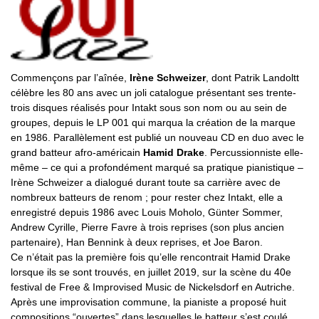
Commençons par l’aînée,
Irène Schweizer
, dont Patrik Landoltt
célèbre les 80 ans avec un joli catalogue présentant ses trente-
trois disques réalisés pour Intakt sous son nom ou au sein de
groupes, depuis le LP 001 qui marqua la création de la marque
en 1986. Parallèlement est publié un nouveau CD en duo avec le
grand batteur afro-américain
Hamid Drake
. Percussionniste elle-
même – ce qui a profondément marqué sa pratique pianistique –
Irène Schweizer a dialogué durant toute sa carrière avec de
nombreux batteurs de renom ; pour rester chez Intakt, elle a
enregistré depuis 1986 avec Louis Moholo, Günter Sommer,
Andrew Cyrille, Pierre Favre à trois reprises (son plus ancien
partenaire), Han Bennink à deux reprises, et Joe Baron.
Ce n’était pas la première fois qu’elle rencontrait Hamid Drake
lorsque ils se sont trouvés, en juillet 2019, sur la scène du 40e
festival de Free & Improvised Music de Nickelsdorf en Autriche.
Après une improvisation commune, la pianiste a proposé huit
compositions “ouvertes” dans lesquelles le batteur s’est coulé