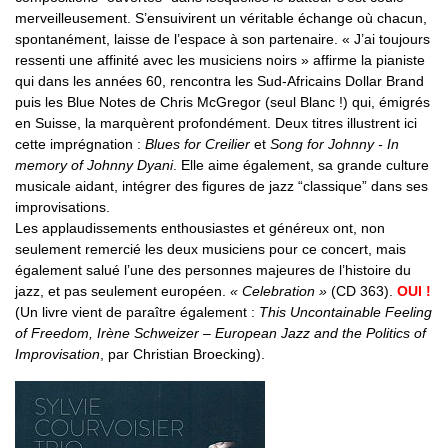
merveilleusement. S’ensuivirent un véritable échange où chacun,
spontanément, laisse de l’espace à son partenaire. « J’ai toujours
ressenti une affinité avec les musiciens noirs » affirme la pianiste
qui dans les années 60, rencontra les Sud-Africains Dollar Brand
puis les Blue Notes de Chris McGregor (seul Blanc !) qui, émigrés
en Suisse, la marquèrent profondément. Deux titres illustrent ici
cette imprégnation :
Blues for Creilier
et
Song for Johnny - In
memory of Johnny Dyani
. Elle aime également, sa grande culture
musicale aidant, intégrer des figures de jazz “classique” dans ses
improvisations.
Les applaudissements enthousiastes et généreux ont, non
seulement remercié les deux musiciens pour ce concert, mais
également salué l’une des personnes majeures de l’histoire du
jazz, et pas seulement européen.
« Celebration »
(CD 363).
OUI !
(Un livre vient de paraître également :
This Uncontainable Feeling
of Freedom, Irène Schweizer – European Jazz and the Politics of
Improvisation
, par Christian Broecking).