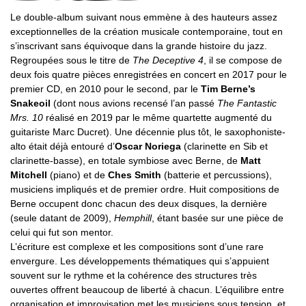
Le double-album suivant nous emmène à des hauteurs assez
exceptionnelles de la création musicale contemporaine, tout en
s’inscrivant sans équivoque dans la grande histoire du jazz.
Regroupées sous le titre de
The Deceptive 4
, il se compose de
deux fois quatre pièces enregistrées en concert en 2017 pour le
premier CD, en 2010 pour le second, par le
Tim Berne’s
Snakeoil
(dont nous avions recensé l’an passé
The Fantastic
Mrs. 10
réalisé en 2019 par le même quartette augmenté du
guitariste Marc Ducret). Une décennie plus tôt, le saxophoniste-
alto était déjà entouré d’
Oscar Noriega
(clarinette en Sib et
clarinette-basse), en totale symbiose avec Berne, de
Matt
Mitchell
(piano) et de
Ches Smith
(batterie et percussions),
musiciens impliqués et de premier ordre. Huit compositions de
Berne occupent donc chacun des deux disques, la dernière
(seule datant de 2009),
Hemphill
, étant basée sur une pièce de
celui qui fut son mentor.
L’écriture est complexe et les compositions sont d’une rare
envergure. Les développements thématiques qui s’appuient
souvent sur le rythme et la cohérence des structures très
ouvertes offrent beaucoup de liberté à chacun. L’équilibre entre
organisation et improvisation met les musiciens sous tension, et