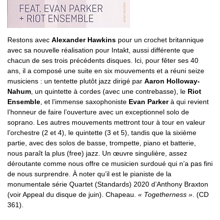
Restons avec
Alexander Hawkins
pour un crochet britannique
avec sa nouvelle réalisation pour Intakt, aussi différente que
chacun de ses trois précédents disques. Ici, pour fêter ses 40
ans, il a composé une suite en six mouvements et a réuni seize
musiciens : un tentette plutôt jazz dirigé par
Aaron Holloway-
Nahum
, un quintette à cordes (avec une contrebasse), le
Riot
Ensemble
, et l’immense saxophoniste
Evan Parker
à qui revient
l’honneur de faire l’ouverture avec un exceptionnel solo de
soprano. Les autres mouvements mettront tour à tour en valeur
l’orchestre (2 et 4), le quintette (3 et 5), tandis que la sixième
partie, avec des solos de basse, trompette, piano et batterie,
nous paraît la plus (free) jazz. Un œuvre singulière, assez
déroutante comme nous offre ce musicien surdoué qui n’a pas fini
de nous surprendre. À noter qu’il est le pianiste de la
monumentale série Quartet (Standards) 2020 d’Anthony Braxton
(voir Appeal du disque de juin). Chapeau.
« Togetherness »
. (CD
361).