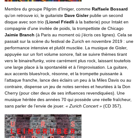
Membre du groupe Pilgrim d’Irniger, comme
Raffaele Bossard
qu’on retrouve ici, le guitariste
Dave Gisler
publie un second
disque avec son trio (
Lionel Friedli
à la batterie) pour Intakt en
compagnie d’une invitée de poids, la trompettiste de Chicago
Jaimie Branch
(à Paris au moment où j’écris ces lignes). Cela se
passait sur la scène du festival de Zurich en novembre 2019 : une
performance intensive et plutôt musclée. La musique de Gisler,
appuyée sur un fort volume sonore, fait se suivre thèmes tirant
vers le binaire/funky, voire carrément plus rock, laissant toutefois
une large place à la spontanéité et à l’improvisation. La guitare,
aux accents blues/rock, résonne, et la trompette puissante à
l’attaque franche, lance des éclairs un peu à la Miles Davis ou au
contraire, dispense un jeu de notes serrées et heurtées à la Don
Cherry (pour citer deux de ses influences revendiquées). Une
musique héritée des années 70 qui possède une réelle fraîcheur,
sans parler de l’envie de jouer.
« Zurich Concert »
(CD 357).