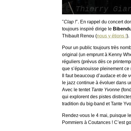
"
Clap !
". En rappel du concert do
toujours inspiré dirige le
Bibendu
Thibault Renou (
nous y étions !
).
Pour un public toujours très nomb
original (un emprunt à Kenny Whe
réguliers (prévus dès ce printemps)
que s’épanouisse pleinement ce r
Il faut beaucoup d’audace et de v
le jazz continue à évoluer dans 
Avec le tentet
Tante Yvonne
(fon
qui explorent des pistes distinct
tradition du big-band et Tante Yvo
Rendez-vous le 4 mai, puisque le
Pommiers à Coutances ! C’est gon