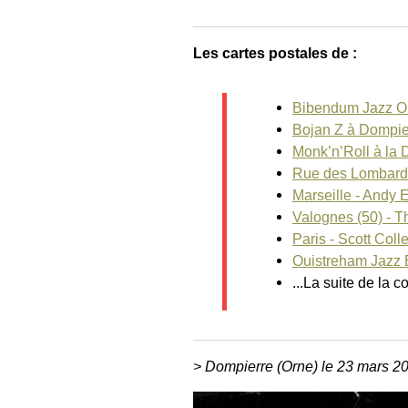
Les cartes postales de :
Bibendum Jazz Or
Bojan Z à Dompie
Monk’n’Roll à la
Rue des Lombards
Marseille - Andy
Valognes (50) - T
Paris - Scott Coll
Ouistreham Jazz E
...La suite de la 
> Dompierre (Orne) le 23 mars 2