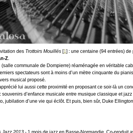
nvitation des
Trottoirs Mouillés
[
1
]
: une centaine (94 entrées) de
an-Z
.
de (salle communale de Dompierre) réaménagée en véritable cab
premiers spectateurs sont à moins d’un mètre cinquante du pianis
ivers musical proposé.
pprécié lui aussi cette proximité en proposant ce soir-là un con
 : souvenirs d’enfance musicale entre musique classique et jazz 
 jubilation d’une vie qui éclôt. Et puis, bien sûr, Duke Ellington
 Jazz 2013
- 1 mois de jazz en Basse-Normandie. Co-produit a