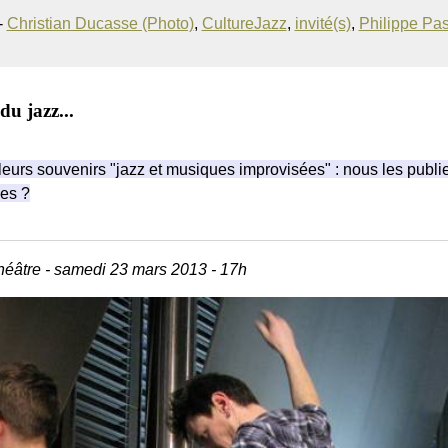
-
Christian Ducasse (Photo)
,
CultureJazz
,
invité(s)
,
Philippe Pa
du jazz...
eurs souvenirs "jazz et musiques improvisées" : nous les publi
es ?
héâtre - samedi 23 mars 2013 - 17h