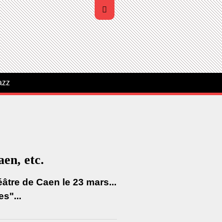
azz
en, etc.
âtre de Caen le 23 mars...
s"...