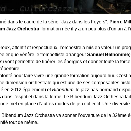
nné dans le cadre de la série "Jazz dans les Foyers",
Pierre Mil
m Jazz Orchestra
, formation née il y a un peu plus d’un an à l’
reux, attentif et respectueux, l’orchestre a mis en valeur un p
eler que vénère le trompettiste-arrangeur
Samuel Belhomme
 vont permettre de libérer les énergies et donner toute la force, 
épertoire .
olonté pour faire vivre une grande formation aujourd’hui. C’est
une dimension orchestrale qui est une de ses composantes histo
dé en 2012 également) et
Bibendum
, le jazz bas-normand disp
es dans l’esprit et dans la forme. Le Bibendum Jazz Orchestra fa
nne met en place d’autres modes de jeu collectif. Une diversité 
 Bibendum Jazz Orchestra va sonner l’ouverture de la 32ème édi
flé tout de même...