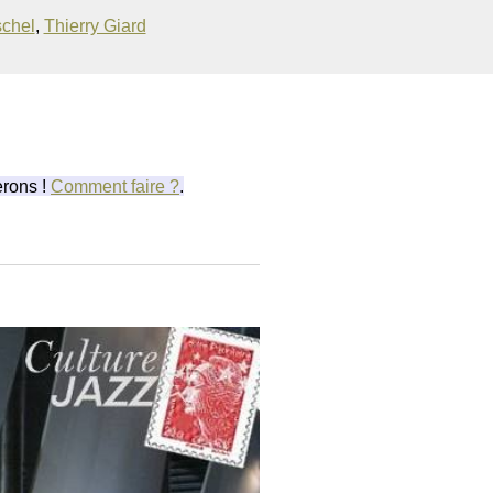
schel
,
Thierry Giard
erons !
Comment faire ?
.