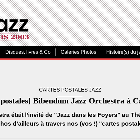
Disques, livres & Co
Galeries Photos
Histoire(s) du j
CARTES POSTALES JAZZ
 postales] Bibendum Jazz Orchestra à Ca
a était l’invité de "Jazz dans les Foyers" au Thé
chos d’ailleurs à travers nos (vos !) "cartes postale