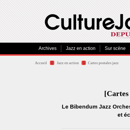
Archives
Jazz en action
Sur scène
Accueil
Jazz en action
Cartes postales jazz
[Cartes
Le Bibendum Jazz Orchestr
et é