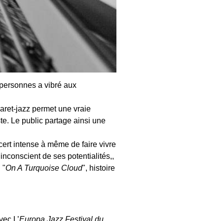
 personnes a vibré aux
aret-jazz permet une vraie
te. Le public partage ainsi une
cert intense à même de faire vivre
inconscient de ses potentialités,,
 "
On A Turquoise Cloud
", histoire
vec L’
Europa Jazz Festival du