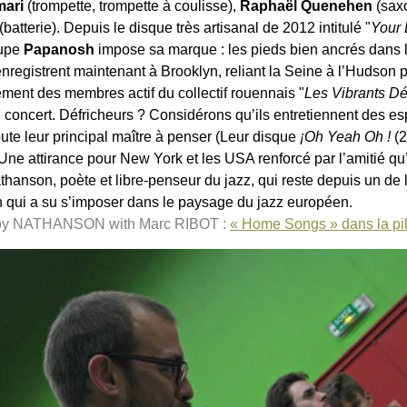
mari
(trompette, trompette à coulisse),
Raphaël Quenehen
(sax
(batterie). Depuis le disque très artisanal de 2012 intitulé "
Your 
oupe
Papanosh
impose sa marque : les pieds bien ancrés dans le 
 enregistrent maintenant à Brooklyn, reliant la Seine à l’Hudson
rement des membres actif du collectif rouennais "
Les Vibrants Dé
 concert. Défricheurs ? Considérons qu’ils entretiennent des es
ute leur principal maître à penser (Leur disque
¡Oh Yeah Oh !
(
Une attirance pour New York et les USA renforcé par l’amitié qu’
hanson, poète et libre-penseur du jazz, qui reste depuis un de 
 qui a su s’imposer dans le paysage du jazz européen.
Roy NATHANSON with Marc RIBOT :
« Home Songs » dans la pil