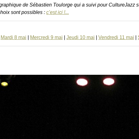
graphique de Sébastien Toulorge qui a suivi pour CultureJazz so
hoix sont possibles :
c’est ici !...
|
Mardi 8 mai
|
Mercredi 9 mai
|
Jeudi 10 mai
|
Vendredi 11 mai
|