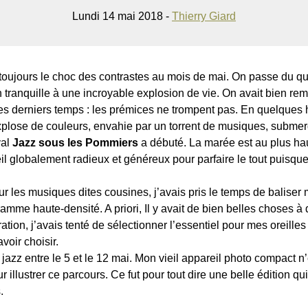
Lundi 14 mai 2018 -
Thierry Giard
it toujours le choc des contrastes au mois de mai. On passe du q
en tranquille à une incroyable explosion de vie. On avait bien re
ces derniers temps : les prémices ne trompent pas. En quelques 
e, explose de couleurs, envahie par un torrent de musiques, subme
val
Jazz sous les Pommiers
a débuté. La marée est au plus haut
l globalement radieux et généreux pour parfaire le tout puisque
sur les musiques dites cousines, j’avais pris le temps de baliser
ramme haute-densité. A priori, Il y avait de bien belles choses à 
turation, j’avais tenté de sélectionner l’essentiel pour mes oreill
voir choisir.
 jazz entre le 5 et le 12 mai. Mon vieil appareil photo compact n’e
r illustrer ce parcours. Ce fut pour tout dire une belle édition qu
.