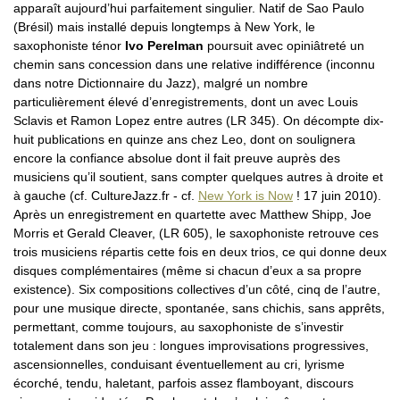
apparaît aujourd’hui parfaitement singulier. Natif de Sao Paulo
(Brésil) mais installé depuis longtemps à New York, le
saxophoniste ténor
Ivo Perelman
poursuit avec opiniâtreté un
chemin sans concession dans une relative indifférence (inconnu
dans notre Dictionnaire du Jazz), malgré un nombre
particulièrement élevé d’enregistrements, dont un avec Louis
Sclavis et Ramon Lopez entre autres (LR 345). On décompte dix-
huit publications en quinze ans chez Leo, dont on soulignera
encore la confiance absolue dont il fait preuve auprès des
musiciens qu’il soutient, sans compter quelques autres à droite et
à gauche (cf. CultureJazz.fr - cf.
New York is Now
! 17 juin 2010).
Après un enregistrement en quartette avec Matthew Shipp, Joe
Morris et Gerald Cleaver, (LR 605), le saxophoniste retrouve ces
trois musiciens répartis cette fois en deux trios, ce qui donne deux
disques complémentaires (même si chacun d’eux a sa propre
existence). Six compositions collectives d’un côté, cinq de l’autre,
pour une musique directe, spontanée, sans chichis, sans apprêts,
permettant, comme toujours, au saxophoniste de s’investir
totalement dans son jeu : longues improvisations progressives,
ascensionnelles, conduisant éventuellement au cri, lyrisme
écorché, tendu, haletant, parfois assez flamboyant, discours