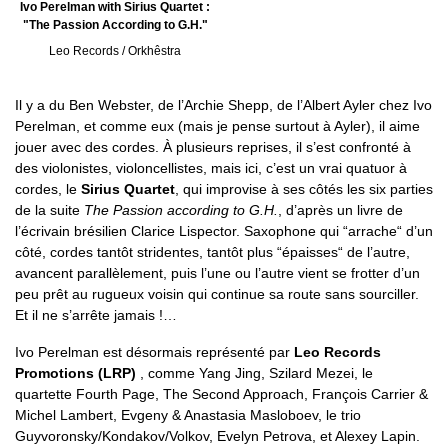
Ivo Perelman with Sirius Quartet :
"The Passion According to G.H."
Leo Records / Orkhêstra
Il y a du Ben Webster, de l’Archie Shepp, de l’Albert Ayler chez Ivo
Perelman, et comme eux (mais je pense surtout à Ayler), il aime
jouer avec des cordes. À plusieurs reprises, il s’est confronté à
des violonistes, violoncellistes, mais ici, c’est un vrai quatuor à
cordes, le
Sirius Quartet
, qui improvise à ses côtés les six parties
de la suite
The Passion according to G.H.
, d’après un livre de
l’écrivain brésilien Clarice Lispector. Saxophone qui “arrache“ d’un
côté, cordes tantôt stridentes, tantôt plus “épaisses“ de l’autre,
avancent parallèlement, puis l’une ou l’autre vient se frotter d’un
peu prêt au rugueux voisin qui continue sa route sans sourciller.
Et il ne s’arrête jamais !…
Ivo Perelman est désormais représenté par
Leo Records
Promotions (LRP)
, comme Yang Jing, Szilard Mezei, le
quartette Fourth Page, The Second Approach, François Carrier &
Michel Lambert, Evgeny & Anastasia Masloboev, le trio
Guyvoronsky/Kondakov/Volkov, Evelyn Petrova, et Alexey Lapin.