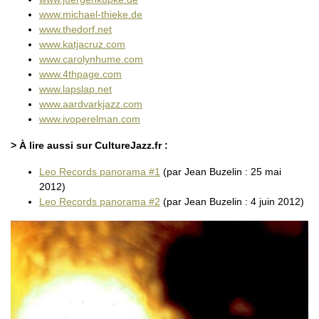
www.michael-thieke.de
www.thedorf.net
www.katjacruz.com
www.carolynhume.com
www.4thpage.com
www.lapslap.net
www.aardvarkjazz.com
www.ivoperelman.com
> À lire aussi sur CultureJazz.fr :
Leo Records panorama #1
(par Jean Buzelin : 25 mai
2012)
Leo Records panorama #2
(par Jean Buzelin : 4 juin 2012)