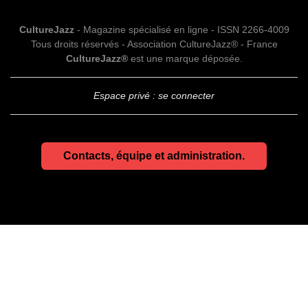
CultureJazz
- Magazine spécialisé en ligne - ISSN 2266-4009
Tous droits réservés - Association CultureJazz® - France
CultureJazz®
est une marque déposée.
Espace privé : se connecter
Contacts, équipe et administration.