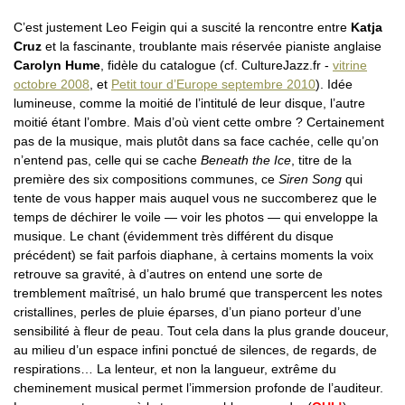
C’est justement Leo Feigin qui a suscité la rencontre entre
Katja
Cruz
et la fascinante, troublante mais réservée pianiste anglaise
Carolyn Hume
, fidèle du catalogue (cf. CultureJazz.fr -
vitrine
octobre 2008
, et
Petit tour d’Europe septembre 2010
). Idée
lumineuse, comme la moitié de l’intitulé de leur disque, l’autre
moitié étant l’ombre. Mais d’où vient cette ombre ? Certainement
pas de la musique, mais plutôt dans sa face cachée, celle qu’on
n’entend pas, celle qui se cache
Beneath the Ice
, titre de la
première des six compositions communes, ce
Siren Song
qui
tente de vous happer mais auquel vous ne succomberez que le
temps de déchirer le voile — voir les photos — qui enveloppe la
musique. Le chant (évidemment très différent du disque
précédent) se fait parfois diaphane, à certains moments la voix
retrouve sa gravité, à d’autres on entend une sorte de
tremblement maîtrisé, un halo brumé que transpercent les notes
cristallines, perles de pluie éparses, d’un piano porteur d’une
sensibilité à fleur de peau. Tout cela dans la plus grande douceur,
au milieu d’un espace infini ponctué de silences, de regards, de
respirations… La lenteur, et non la langueur, extrême du
cheminement musical permet l’immersion profonde de l’auditeur.