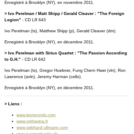
Enregistré à Brooklyn (NY), en novembre 2011.
> Ivo Perelman / Matt Shipp / Gerald Cleaver : "The Foreign
Legion"
- CD LR 643
Ivo Perelman (ts), Matthew Shipp (p), Gerald Cleaver (dm).
Enregistré à Brooklyn (NY), en décembre 2011.
> Ivo Perelman with Sirius Quartet : "The Passion According
to G.H."
- CD LR 642
Ivo Perelman (ts), Gregor Huebner, Fung Chern Hwei (vln), Ron
Lawrence (avln), Jeremy Harman (cello).
Enregistré à Brooklyn (NY), en décembre 2011.
> Liens :
www.leorecords.com
www.orkhestra.fr
www.gebhard-ullmann.com
www.juergenkupke.de