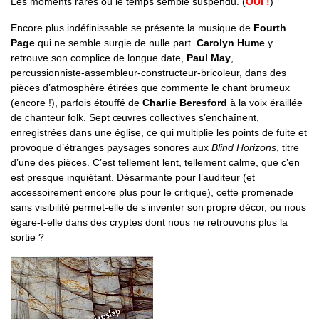
Les moments rares où le temps semble suspendu. (
OUI !
)
Encore plus indéfinissable se présente la musique de
Fourth
Page
qui ne semble surgie de nulle part.
Carolyn Hume
y
retrouve son complice de longue date,
Paul May
,
percussionniste-assembleur-constructeur-bricoleur, dans des
pièces d’atmosphère étirées que commente le chant brumeux
(encore !), parfois étouffé de
Charlie Beresford
à la voix éraillée
de chanteur folk. Sept œuvres collectives s’enchaînent,
enregistrées dans une église, ce qui multiplie les points de fuite et
provoque d’étranges paysages sonores aux
Blind Horizons
, titre
d’une des pièces. C’est tellement lent, tellement calme, que c’en
est presque inquiétant. Désarmante pour l’auditeur (et
accessoirement encore plus pour le critique), cette promenade
sans visibilité permet-elle de s’inventer son propre décor, ou nous
égare-t-elle dans des cryptes dont nous ne retrouvons plus la
sortie ?