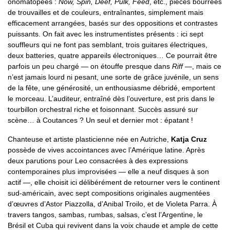
onomatopées :
Now, Spin, Deef, Pulk, Feed
, etc., pièces bourrées
de trouvailles et de couleurs, entraînantes, simplement mais
efficacement arrangées, basés sur des oppositions et contrastes
puissants. On fait avec les instrumentistes présents : ici sept
souffleurs qui ne font pas semblant, trois guitares électriques,
deux batteries, quatre appareils électroniques… Ce pourrait être
parfois un peu chargé — on étouffe presque dans
Riff
—, mais ce
n’est jamais lourd ni pesant, une sorte de grâce juvénile, un sens
de la fête, une générosité, un enthousiasme débridé, emportent
le morceau. L’auditeur, entraîné dès l’ouverture, est pris dans le
tourbillon orchestral riche et foisonnant. Succès assuré sur
scène… à Coutances ? Un seul et dernier mot : épatant !
Chanteuse et artiste plasticienne née en Autriche,
Katja Cruz
possède de vives accointances avec l’Amérique latine. Après
deux parutions pour Leo consacrées à des expressions
contemporaines plus improvisées — elle a neuf disques à son
actif —, elle choisit ici délibérément de retourner vers le continent
sud-américain, avec sept compositions originales augmentées
d’œuvres d’Astor Piazzolla, d’Anibal Troilo, et de Violeta Parra. À
travers tangos, sambas, rumbas, salsas, c’est l’Argentine, le
Brésil et Cuba qui revivent dans la voix chaude et ample de cette