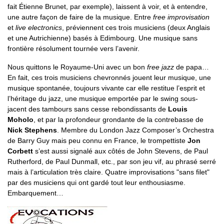
fait Étienne Brunet, par exemple), laissent à voir, et à entendre,
une autre façon de faire de la musique. Entre
free
improvisation
et
live electronics
, préviennent ces trois musiciens (deux Anglais
et une Autrichienne) basés à Edimbourg. Une musique sans
frontière résolument tournée vers l’avenir.
Nous quittons le Royaume-Uni avec un bon
free jazz
de papa…
En fait, ces trois musiciens chevronnés jouent leur musique, une
musique spontanée, toujours vivante car elle restitue l’esprit et
l’héritage du jazz, une musique emportée par le swing sous-
jacent des tambours sans cesse rebondissants de
Louis
Moholo
, et par la profondeur grondante de la contrebasse de
Nick Stephens
. Membre du London Jazz Composer’s Orchestra
de Barry Guy mais peu connu en France, le trompettiste
Jon
Corbett
s’est aussi signalé aux côtés de John Stevens, de Paul
Rutherford, de Paul Dunmall, etc., par son jeu vif, au phrasé serré
mais à l’articulation très claire. Quatre improvisations "sans filet"
par des musiciens qui ont gardé tout leur enthousiasme.
Embarquement…