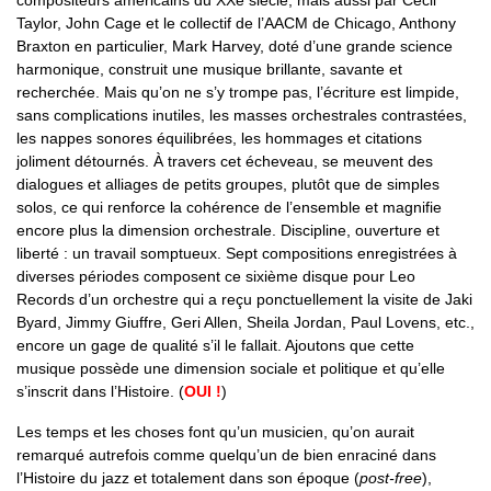
compositeurs américains du XXe siècle, mais aussi par Cecil
Taylor, John Cage et le collectif de l’AACM de Chicago, Anthony
Braxton en particulier, Mark Harvey, doté d’une grande science
harmonique, construit une musique brillante, savante et
recherchée. Mais qu’on ne s’y trompe pas, l’écriture est limpide,
sans complications inutiles, les masses orchestrales contrastées,
les nappes sonores équilibrées, les hommages et citations
joliment détournés. À travers cet écheveau, se meuvent des
dialogues et alliages de petits groupes, plutôt que de simples
solos, ce qui renforce la cohérence de l’ensemble et magnifie
encore plus la dimension orchestrale. Discipline, ouverture et
liberté : un travail somptueux. Sept compositions enregistrées à
diverses périodes composent ce sixième disque pour Leo
Records d’un orchestre qui a reçu ponctuellement la visite de Jaki
Byard, Jimmy Giuffre, Geri Allen, Sheila Jordan, Paul Lovens, etc.,
encore un gage de qualité s’il le fallait. Ajoutons que cette
musique possède une dimension sociale et politique et qu’elle
s’inscrit dans l’Histoire. (
OUI !
)
Les temps et les choses font qu’un musicien, qu’on aurait
remarqué autrefois comme quelqu’un de bien enraciné dans
l’Histoire du jazz et totalement dans son époque (
post-free
),