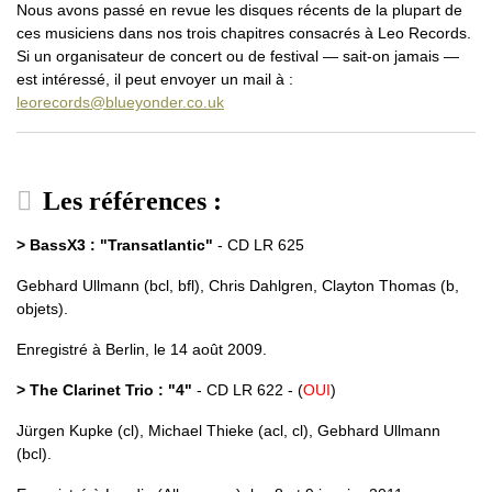
Nous avons passé en revue les disques récents de la plupart de
ces musiciens dans nos trois chapitres consacrés à Leo Records.
Si un organisateur de concert ou de festival — sait-on jamais —
est intéressé, il peut envoyer un mail à :
leorecords@blueyonder.co.uk
Les références :
> BassX3 : "Transatlantic"
- CD LR 625
Gebhard Ullmann (bcl, bfl), Chris Dahlgren, Clayton Thomas (b,
objets).
Enregistré à Berlin, le 14 août 2009.
> The Clarinet Trio : "4"
- CD LR 622 - (
OUI
)
Jürgen Kupke (cl), Michael Thieke (acl, cl), Gebhard Ullmann
(bcl).