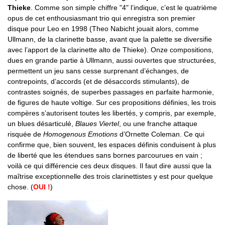
Thieke
. Comme son simple chiffre "4" l’indique, c’est le quatrième
opus de cet enthousiasmant trio qui enregistra son premier
disque pour Leo en 1998 (Theo Nabicht jouait alors, comme
Ullmann, de la clarinette basse, avant que la palette se diversifie
avec l’apport de la clarinette alto de Thieke). Onze compositions,
dues en grande partie à Ullmann, aussi ouvertes que structurées,
permettent un jeu sans cesse surprenant d’échanges, de
contrepoints, d’accords (et de désaccords stimulants), de
contrastes soignés, de superbes passages en parfaite harmonie,
de figures de haute voltige. Sur ces propositions définies, les trois
compères s’autorisent toutes les libertés, y compris, par exemple,
un blues désarticulé,
Blaues Viertel
, ou une franche attaque
risquée de
Homogenous Emotions
d’Ornette Coleman. Ce qui
confirme que, bien souvent, les espaces définis conduisent à plus
de liberté que les étendues sans bornes parcourues en vain ;
voilà ce qui différencie ces deux disques. Il faut dire aussi que la
maîtrise exceptionnelle des trois clarinettistes y est pour quelque
chose. (
OUI !
)