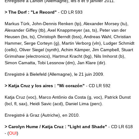
Enregistré à Landin (Allemagne), les 8 et 9 janvier 2011.
> The Dorf : "Le Record"
- CD LR 593
Markus Türk, John-Dennis Renken (tp), Alexander Morsey (tu),
Alexander Giffey (tb), Axel Knappmeyer (as, ts), Peter van der
Heusen (bs, ts), Christoph Berndt (bss), Andreas Wahl, Christian
Hammer, Serge Corteyn (g), Martin Verborg (vln), Ludger Schmidt
(cello), Oliver Siegel (synth), Achim Kämper, Jim Campbell, Stuart
Grimshaw (electronics), Hartmut Kracht (bg), Nils Imhorst (b),
Simon Camatta, Tobi Lessnow (dm), Jan Klare (dir).
Enregistré à Bielefeld (Allemagne), le 21 juin 2009.
> Katja Cruz y los aires : "Mi corazón"
- CD LR 592
Katja Cruz (voc), Marco Antônio da Costa (g, voc), Patrick Dunst
(bcl, fl, sax), Heidi Savic (acd), Daniel Lima (perc).
Enregistré à Graz (Autriche), en 2010.
> Carolyn Hume / Katja Cruz : "Light and Shade"
- CD LR 618
- (
OUI
)