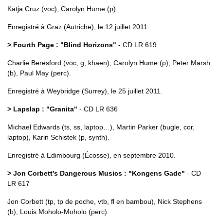
Katja Cruz (voc), Carolyn Hume (p).
Enregistré à Graz (Autriche), le 12 juillet 2011.
> Fourth Page : "Blind Horizons"
- CD LR 619
Charlie Beresford (voc, g, khaen), Carolyn Hume (p), Peter Marsh
(b), Paul May (perc).
Enregistré à Weybridge (Surrey), le 25 juillet 2011.
> Lapslap : "Granita"
- CD LR 636
Michael Edwards (ts, ss, laptop…), Martin Parker (bugle, cor,
laptop), Karin Schistek (p, synth).
Enregistré à Edimbourg (Écosse), en septembre 2010.
> Jon Corbett’s Dangerous Musics : "Kongens Gade"
- CD
LR 617
Jon Corbett (tp, tp de poche, vtb, fl en bambou), Nick Stephens
(b), Louis Moholo-Moholo (perc).