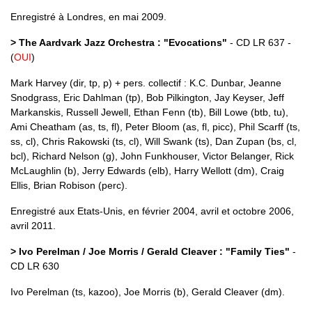
Enregistré à Londres, en mai 2009.
> The Aardvark Jazz Orchestra : "Evocations"
- CD LR 637 -
(
OUI
)
Mark Harvey (dir, tp, p) + pers. collectif : K.C. Dunbar, Jeanne
Snodgrass, Eric Dahlman (tp), Bob Pilkington, Jay Keyser, Jeff
Markanskis, Russell Jewell, Ethan Fenn (tb), Bill Lowe (btb, tu),
Ami Cheatham (as, ts, fl), Peter Bloom (as, fl, picc), Phil Scarff (ts,
ss, cl), Chris Rakowski (ts, cl), Will Swank (ts), Dan Zupan (bs, cl,
bcl), Richard Nelson (g), John Funkhouser, Victor Belanger, Rick
McLaughlin (b), Jerry Edwards (elb), Harry Wellott (dm), Craig
Ellis, Brian Robison (perc).
Enregistré aux Etats-Unis, en février 2004, avril et octobre 2006,
avril 2011.
> Ivo Perelman / Joe Morris / Gerald Cleaver : "Family Ties"
-
CD LR 630
Ivo Perelman (ts, kazoo), Joe Morris (b), Gerald Cleaver (dm).