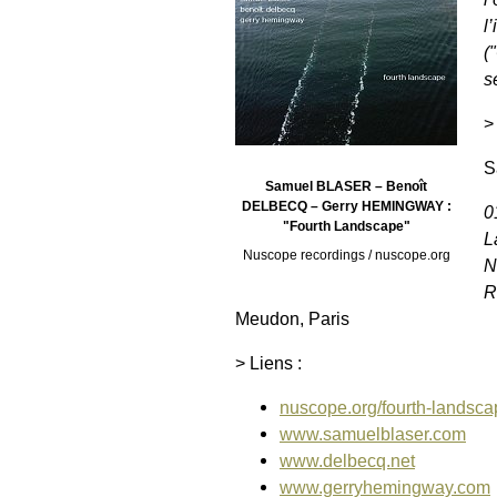
l
(
s
>
S
Samuel BLASER – Benoît
DELBECQ – Gerry HEMINGWAY :
0
"Fourth Landscape"
L
Nuscope recordings / nuscope.org
N
R
Meudon, Paris
> Liens :
nuscope.org/fourth-landsca
www.samuelblaser.com
www.delbecq.net
www.gerryhemingway.com