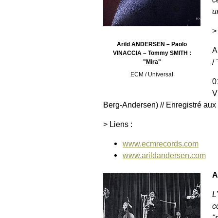
u
>
Arild ANDERSEN – Paolo
A
VINACCIA – Tommy SMITH :
/
"Mira"
ECM / Universal
0
V
Berg-Andersen) // Enregistré aux
> Liens :
www.ecmrecords.com
www.arildandersen.com
A
L
c
"