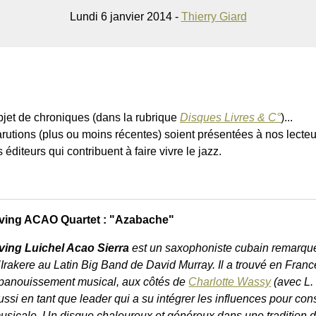
Lundi 6 janvier 2014 -
Thierry Giard
’objet de chroniques (dans la rubrique
Disques Livres & C°
)...
utions (plus ou moins récentes) soient présentées à nos lecteu
 éditeurs qui contribuent à faire vivre le jazz.
rving ACAO Quartet : "Azabache"
rving Luichel Acao Sierra
est un saxophoniste cubain remarqu
’Irakere au Latin Big Band de David Murray. Il a trouvé en Franc
panouissement musical, aux côtés de
Charlotte Wassy
(avec L.
ussi en tant que leader qui a su intégrer les influences pour con
usicale. Un disque chaleureux et généreux dans une tradition d