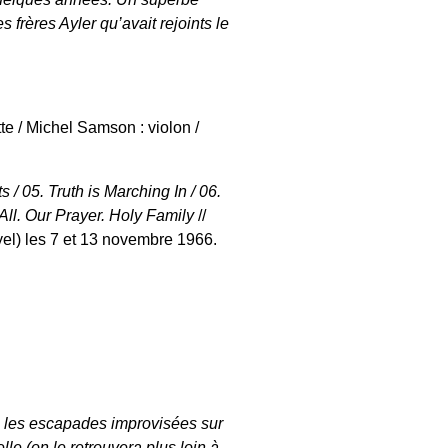
 frères Ayler qu’avait rejoints le
te / Michel Samson : violon /
s / 05. Truth is Marching In / 06.
8. All. Our Prayer. Holy Family
//
yel) les 7 et 13 novembre 1966.
tes les escapades improvisées sur
lle (on le retrouvera plus loin à