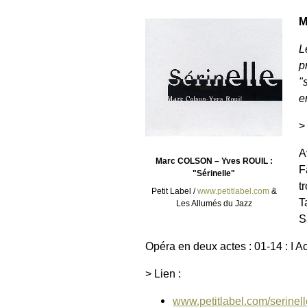
M
L
p
"
e
>
A
Marc COLSON – Yves ROUIL :
F
"Sérinelle"
t
Petit Label /
www.petitlabel.com
&
T
Les Allumés du Jazz
S
Opéra en deux actes : 01-14 : I Act
> Lien :
www.petitlabel.com/serinell