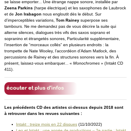
se laisse emporter... Une étrange nappe sonore, installée par
Zeena Parkins
(harpe électrique) et les saxophones de Laubrock
et de
Jon Irabagon
nous engloutit dès le début. Sur
d’imperceptibles variations,
Tom Rainey
superpose ses
tambours. Ne me demandez pas de vous décrire la suite qui
alterne silences, dialogues très vifs des saxos soprano et
sopranino et étrangetés sonores, Particularité supplémentaire,
l’insertion de “morceaux collés” en plusieurs endroits : la
trompette de Nate Wooley, l’accordéon d’Adam Matlock, des
percussions de Rainey et des structures sonores vers la fin. À
présent, laissez-vous embarquer... «
Monochromes
» (Intakt CD
411).
Les précédents CD des artistes ci-dessus depuis 2018 sont
à retrouver dans les revues suivantes :
Intakt : treize mois en 22 disques
(11/10/2022)
Leo et Intakt : une année de productions – 2e partie : Intakt