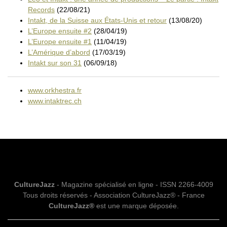
Records
(22/08/21)
Intakt, de la Suisse aux États-Unis et retour
(13/08/20)
L’Europe ensuite #2
(28/04/19)
L’Europe ensuite #1
(11/04/19)
L’Amérique d’abord
(17/03/19)
Intakt sur son 31
(06/09/18)
www.orkhestra.fr
www.intaktrec.ch
CultureJazz
- Magazine spécialisé en ligne - ISSN 2266-4009
Tous droits réservés - Association CultureJazz® - France
CultureJazz®
est une marque déposée.