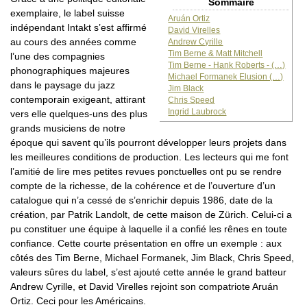
Sommaire
exemplaire, le label suisse
Aruán Ortiz
indépendant Intakt s’est affirmé
David Virelles
au cours des années comme
Andrew Cyrille
Tim Berne & Matt Mitchell
l’une des compagnies
Tim Berne - Hank Roberts - (…)
phonographiques majeures
Michael Formanek Elusion (…)
dans le paysage du jazz
Jim Black
contemporain exigeant, attirant
Chris Speed
Ingrid Laubrock
vers elle quelques-uns des plus
grands musiciens de notre
époque qui savent qu’ils pourront développer leurs projets dans
les meilleures conditions de production. Les lecteurs qui me font
l’amitié de lire mes petites revues ponctuelles ont pu se rendre
compte de la richesse, de la cohérence et de l’ouverture d’un
catalogue qui n’a cessé de s’enrichir depuis 1986, date de la
création, par Patrik Landolt, de cette maison de Zürich. Celui-ci a
pu constituer une équipe à laquelle il a confié les rênes en toute
confiance. Cette courte présentation en offre un exemple : aux
côtés des Tim Berne, Michael Formanek, Jim Black, Chris Speed,
valeurs sûres du label, s’est ajouté cette année le grand batteur
Andrew Cyrille, et David Virelles rejoint son compatriote Aruán
Ortiz. Ceci pour les Américains.