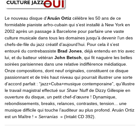
Le nouveau disque d’
Aruán Ortiz
célèbre les 50 ans de ce
formidable pianiste arfro-cubain qui s’est installé à New York en
2002 après un passage à Barcelone pour parfaire une vaste
culture musicale dans tous les domaines jusqu’à devenir l’un des
chefs-de-file du jazz créatif d’aujourd’hui. Pour cela il s’est
entouré du contrebassiste
Brad Jones
, déjà entendu en trio avec
lui, et du batteur vétéran
John Betsch
, qui fit naguère les belles
soirées parisiennes dans une relative indifférence médiatique.
Onze compositions, dont neuf originales, constituent ce disque
passionnant et de très haut niveau qui pourrait illustrer une sorte
d’accord parfait : “jazz+Cuba+musique contemporaine”, qu’illustre
le travail magistral effectué sur
Shaw ’Nuff
de Dizzy Gillespie en
ouverture du disque, un petit chef-d’œuvre ! Dynamique,
rebondissements, breaks, relances, contrastes, tension... une
musique difficile qui touche l’auditeur au plus profond. Aruán Ortiz
est un Maître ! «
Serranías
» (Intakt CD 392).