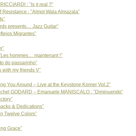
ICCIARDI : "Is it real ?"
MA
Resistance : "Almot Wala Almazala"
Ol
ME
ds"
MO
rds presents… Jazz Guitar"
Wo
lejos Migrantes"
OX
OZ
r"
Os
Al
Les hommes… maintenant !"
Gré
ito do passarinho"
Èv
with my friends V"
SÃ
Jea
g You Around – Live at the Keystone Korner Vol.2"
Do
Ji
ichel GODARD – Emanuele MANISCALO : "Diminuendo"
Is
tory"
TA
acks & Dedications"
TO
n Twelve Colors"
Jo
US4
Fré
ing Grace"
Fil