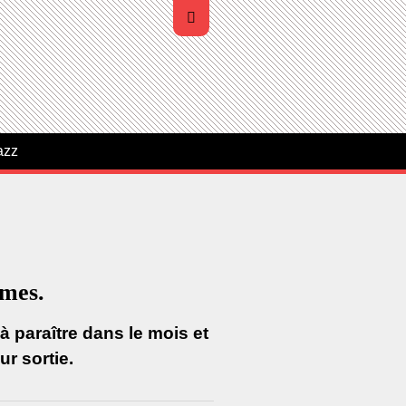
azz
umes.
 paraître dans le mois et
r sortie.