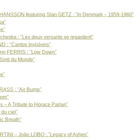
WE
Na
ANSSON featuring Stan GETZ : "In Denmark – 1959-1960"
sa"
ee"
hestra : "Les deux versants se regardent"
"Cantos Invisíveis"
lenn FERRIS : "Low Down"
Sinti du Monde"
e"
SS : "Air Bump"
oom"
 – A Tribute to Horace Parlan"
 du ciel"
ic Breath"
TINI – João LOBO : "Legacy of Ashes"