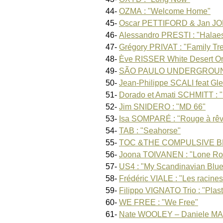
44-
OZMA : "Welcome Home"
45-
Oscar PETTIFORD & Jan JOH
46-
Alessandro PRESTI : "Halae
47-
Grégory PRIVAT : "Family Tr
48-
Ève RISSER White Desert Orc
49-
SÃO PAULO UNDERGROUND : 
50-
Jean-Philippe SCALI feat G
51-
Dorado et Amati SCHMITT : "
52-
Jim SNIDERO : "MD 66"
53-
Isa SOMPARÉ : "Rouge à rêv
54-
TAB : "Seahorse"
55-
TOC &THE COMPULSIVE BRA
56-
Joona TOIVANEN : "Lone R
57-
US4 : "My Scandinavian Blues
58-
Frédéric VIALE : "Les racines
59-
Filippo VIGNATO Trio : "Plast
60-
WE FREE : "We Free"
61-
Nate WOOLEY – Daniele MAR