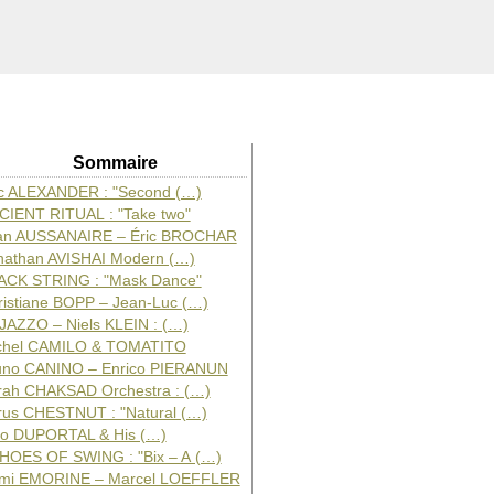
Sommaire
ic ALEXANDER : "Second (…)
CIENT RITUAL : "Take two"
an AUSSANAIRE – Éric BROCHAR
nathan AVISHAI Modern (…)
ACK STRING : "Mask Dance"
ristiane BOPP – Jean-Luc (…)
JAZZO – Niels KLEIN : (…)
chel CAMILO & TOMATITO
uno CANINO – Enrico PIERANUN
rah CHAKSAD Orchestra : (…)
rus CHESTNUT : "Natural (…)
co DUPORTAL & His (…)
HOES OF SWING : "Bix – A (…)
mi EMORINE – Marcel LOEFFLER