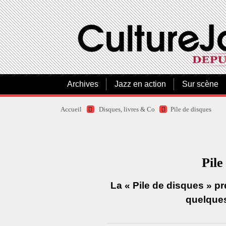
Archives
Jazz en action
Sur scène
Accueil
Disques, livres & Co
Pile de disques
Pile
La « Pile de disques » p
quelques