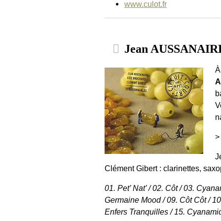
www.culot.fr
Jean AUSSANAIRE 
À
A
b
V
n
>
J
Clément Gibert : clarinettes, sax
01. Pet’ Nat’ / 02. Côt / 03. Cyan
Germaine Mood / 09. Côt Côt / 10.
Enfers Tranquilles / 15. Cyanamid