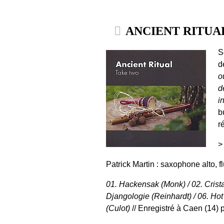
ANCIENT RITUAL 
S
d
o
d
i
b
r
>
Patrick Martin : saxophone alto, f
01. Hackensak (Monk) / 02. Crista
Djangologie (Reinhardt) / 06. Hot
(Culot)
// Enregistré à Caen (14) 