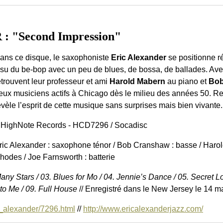
 "Second Impression"
ans ce disque, le saxophoniste
Eric Alexander
se positionne ré
ssu du be-bop avec un peu de blues, de bossa, de ballades. Av
etrouvent leur professeur et ami
Harold Mabern
au piano et
Bob
eux musiciens actifs à Chicago dès le milieu des années 50. R
évèle l’esprit de cette musique sans surprises mais bien vivante.
 HighNote Records - HCD7296 / Socadisc
ric Alexander : saxophone ténor / Bob Cranshaw : basse / Haro
hodes / Joe Farnsworth : batterie
ny Stars / 03. Blues for Mo / 04. Jennie’s Dance / 05. Secret Lo
to Me / 09. Full House
// Enregistré dans le New Jersey le 14 m
e_alexander/7296.html
//
http://www.ericalexanderjazz.com/