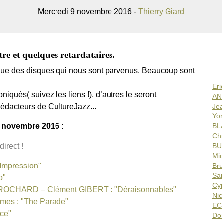
Mercredi 9 novembre 2016 -
Thierry Giard
re et quelques retardataires.
ique des disques qui nous sont parvenus. Beaucoup sont
Er
niqués( suivez les liens !), d’autres le seront
AN
rédacteurs de CultureJazz...
Je
Yo
e novembre 2016 :
BL
Ch
direct !
BU
Mi
Impression"
Br
Sa
o"
Cy
ROCHARD – Clément GIBERT : "Déraisonnables"
Ni
mes : "The Parade"
EC
ce"
Do