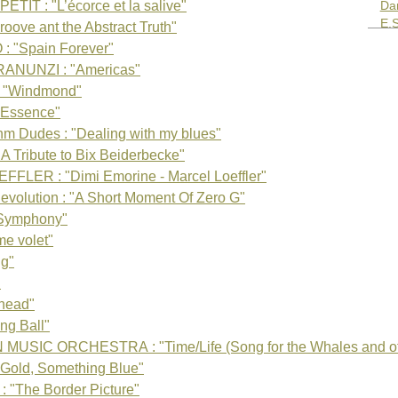
ETIT : "L’écorce et la salive"
Da
E.
ove ant the Abstract Truth"
FE
 "Spain Forever"
Cla
RANUNZI : "Americas"
Ro
: "Windmond"
Be
 Essence"
Al
Ch
 Dudes : "Dealing with my blues"
To
Tribute to Bix Beiderbecke"
Bi
FLER : "Dimi Emorine - Marcel Loeffler"
Ol
olution : "A Short Moment Of Zero G"
Na
 Symphony"
JAS
JA
e volet"
JE
ng"
Axe
"
Ta
head"
LA
ng Ball"
Did
Ni
MUSIC ORCHESTRA : "Time/Life (Song for the Whales and ot
LE
Gold, Something Blue"
Ab
 "The Border Picture"
An