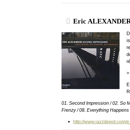
Eric ALEXANDER :
D
i
r
d
r
>
E
R
01. Second Impression / 02. So Ma
Frenzy / 08. Everything Happens 
http://www.jazzdepot.com/