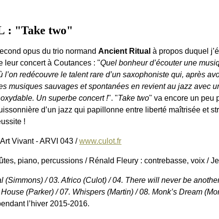
: "Take two"
econd opus du trio normand
Ancient Ritual
à propos duquel j’é
e leur concert à Coutances : "
Quel bonheur d’écouter une musi
ù l’on redécouvre le talent rare d’un saxophoniste qui, après av
es musiques sauvages et spontanées en revient au jazz avec u
noxydable. Un superbe concert !
". "
Take two
" va encore un peu 
uissonnière d’un jazz qui papillonne entre liberté maîtrisée et s
éussite !
 Art Vivant - ARVI 043 /
www.culot.fr
lûtes, piano, percussions / Rénald Fleury : contrebasse, voix / Je
l (Simmons) / 03. Africo (Culot) / 04. There will never be anoth
 House (Parker) / 07. Whispers (Martin) / 08. Monk’s Dream (Monk)
pendant l’hiver 2015-2016.