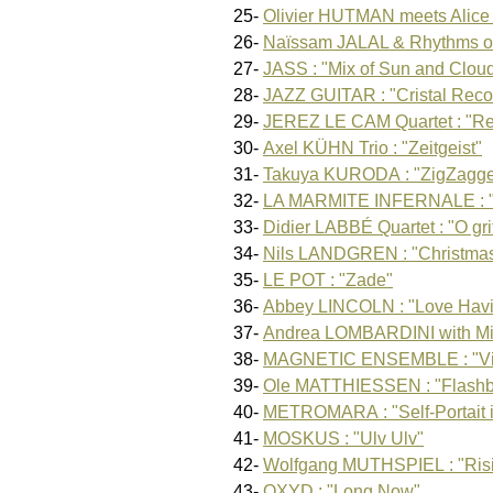
25-
Olivier HUTMAN meets Alice R
26-
Naïssam JALAL & Rhythms of 
27-
JASS : "Mix of Sun and Clou
28-
JAZZ GUITAR : "Cristal Reco
29-
JEREZ LE CAM Quartet : "Ref
30-
Axel KÜHN Trio : "Zeitgeist"
31-
Takuya KURODA : "ZigZagge
32-
LA MARMITE INFERNALE : "
33-
Didier LABBÉ Quartet : "O gr
34-
Nils LANDGREN : "Christmas 
35-
LE POT : "Zade"
36-
Abbey LINCOLN : "Love Havin
37-
Andrea LOMBARDINI with M
38-
MAGNETIC ENSEMBLE : "Vic
39-
Ole MATTHIESSEN : "Flashb
40-
METROMARA : "Self-Portait i
41-
MOSKUS : "Ulv Ulv"
42-
Wolfgang MUTHSPIEL : "Ris
43-
OXYD : "Long Now"