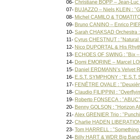
06-
Christiane BOPP – Jean-Luc P
07-
BUJAZZO – Niels KLEIN : "Gro
08-
Michel CAMILO & TOMATITO :
09-
Bruno CANINO – Enrico PIE
10-
Sarah CHAKSAD Orchestra 
11-
Cyrus CHESTNUT : "Natural
12-
Nico DUPORTAL & His Rhythm
13-
ECHOES OF SWING : "Bix – A 
14-
Domi EMORINE – Marcel LOEF
15-
Daniel ERDMANN’s Velvet Rev
16-
E.S.T. SYMPHONY : "E.S.T.
17-
FENÊTRE OVALE : "Deuxièm
18-
Claudio FILIPPINI : "Overflyi
19-
Roberto FONSECA : "ABUC
20-
Benny GOLSON : "Horizon A
21-
Alex GRENIER Trio : "Punchi
22-
Charlie HADEN LIBERATION 
23-
Tom HARRELL : "Something 
24-
Billy HART & WDR Big Band :