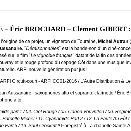
– Éric BROCHARD – Clément GIBERT : 
 l’origine de ce projet, un vigneron de Touraine,
Michel Autran
ussanaire
. "
Déraisonnables
" est la bande-son d’un ciné-concer
asé sur le film "
Le vignoble français
" datant de la fin des année
ouvray et le rouge profond du cépage Côt dans une musique inve
aturelle. ARFI nouvelle génération pur jus !
 ARFI Circuit-court - ARFI CC01-2016 / L’Autre Distribution & L
ean Aussanaire : saxophones alto et soprano, clarinette / Éric Br
ophone alto
amide part 1 / 04. Ciel Rouge / 05. Canon Vouvrillon / 06. Regim
 Parcelle Michel / 11. Cyanamide Part 2 / 12. La Faute Au Fût / 1
e Part 3 / 16. Saül Crockett
// Enregistré à La chapelle Sainte 