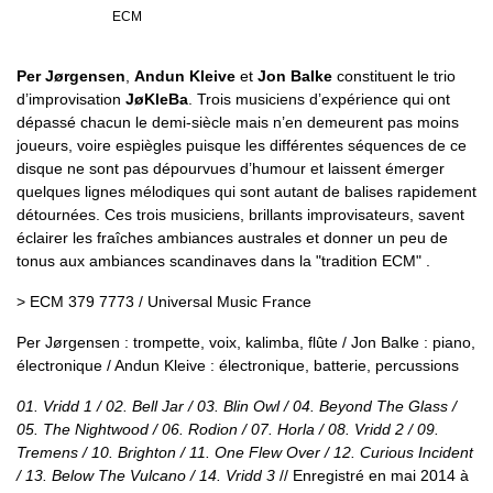
ECM
Per Jørgensen
,
Andun Kleive
et
Jon Balke
constituent le trio
d’improvisation
JøKleBa
. Trois musiciens d’expérience qui ont
dépassé chacun le demi-siècle mais n’en demeurent pas moins
joueurs, voire espiègles puisque les différentes séquences de ce
disque ne sont pas dépourvues d’humour et laissent émerger
quelques lignes mélodiques qui sont autant de balises rapidement
détournées. Ces trois musiciens, brillants improvisateurs, savent
éclairer les fraîches ambiances australes et donner un peu de
tonus aux ambiances scandinaves dans la "tradition ECM" .
> ECM 379 7773 / Universal Music France
Per Jørgensen : trompette, voix, kalimba, flûte / Jon Balke : piano,
électronique / Andun Kleive : électronique, batterie, percussions
01. Vridd 1 / 02. Bell Jar / 03. Blin Owl / 04. Beyond The Glass /
05. The Nightwood / 06. Rodion / 07. Horla / 08. Vridd 2 / 09.
Tremens / 10. Brighton / 11. One Flew Over / 12. Curious Incident
/ 13. Below The Vulcano / 14. Vridd 3
// Enregistré en mai 2014 à