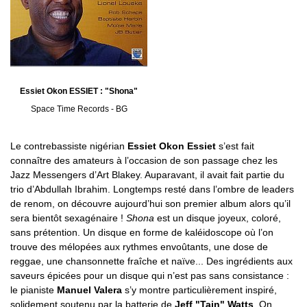
Essiet Okon ESSIET : "Shona"
Space Time Records - BG
Le contrebassiste nigérian
Essiet Okon Essiet
s’est fait
connaître des amateurs à l’occasion de son passage chez les
Jazz Messengers d’Art Blakey. Auparavant, il avait fait partie du
trio d’Abdullah Ibrahim. Longtemps resté dans l’ombre de leaders
de renom, on découvre aujourd’hui son premier album alors qu’il
sera bientôt sexagénaire !
Shona
est un disque joyeux, coloré,
sans prétention. Un disque en forme de kaléidoscope où l’on
trouve des mélopées aux rythmes envoûtants, une dose de
reggae, une chansonnette fraîche et naïve... Des ingrédients aux
saveurs épicées pour un disque qui n’est pas sans consistance :
le pianiste
Manuel Valera
s’y montre particulièrement inspiré,
solidement soutenu par la batterie de
Jeff "Tain" Watts
. On