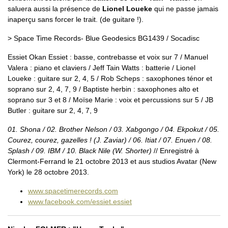
saluera aussi la présence de
Lionel Loueke
qui ne passe jamais
inaperçu sans forcer le trait. (de guitare !).
> Space Time Records- Blue Geodesics BG1439 / Socadisc
Essiet Okan Essiet : basse, contrebasse et voix sur 7 / Manuel
Valera : piano et claviers / Jeff Tain Watts : batterie / Lionel
Loueke : guitare sur 2, 4, 5 / Rob Scheps : saxophones ténor et
soprano sur 2, 4, 7, 9 / Baptiste herbin : saxophones alto et
soprano sur 3 et 8 / Moïse Marie : voix et percussions sur 5 / JB
Butler : guitare sur 2, 4, 7, 9
01. Shona / 02. Brother Nelson / 03. Xabgongo / 04. Ekpokut / 05.
Courez, courez, gazelles ! (J. Zaviar) / 06. Itiat / 07. Enuen / 08.
Splash / 09. IBM / 10. Black Nile (W. Shorter)
// Enregistré à
Clermont-Ferrand le 21 octobre 2013 et aus studios Avatar (New
York) le 28 octobre 2013.
www.spacetimerecords.com
www.facebook.com/essiet.essiet