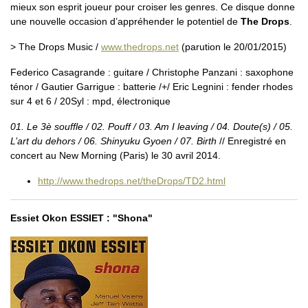
mieux son esprit joueur pour croiser les genres. Ce disque donne
une nouvelle occasion d’appréhender le potentiel de
The Drops
.
> The Drops Music /
www.thedrops.net
(parution le 20/01/2015)
Federico Casagrande : guitare / Christophe Panzani : saxophone
ténor / Gautier Garrigue : batterie /+/ Eric Legnini : fender rhodes
sur 4 et 6 / 20Syl : mpd, électronique
01. Le 3è souffle / 02. Pouff / 03. Am I leaving / 04. Doute(s) / 05.
L’art du dehors / 06. Shinyuku Gyoen / 07. Birth
// Enregistré en
concert au New Morning (Paris) le 30 avril 2014.
http://www.thedrops.net/theDrops/TD2.html
Essiet Okon ESSIET : "Shona"