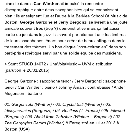
pianiste danois
Carl Winther
ait impulsé la rencontre
discographique entre deux saxophonistes qui se connaissent
bien : ils enseignent l’un et l’autre à la Berklee School Of Music de
Boston.
George Garzone
et
Jerry Bergonzi
se livrent à une joute
amicale souvent très (trop ?) démonstrative mais ça fait aussi
partie du jeu dans le jazz. Ils savent parfaitement unir les timbres
de leurs saxophones ténors pour créer de beaux alliages dans le
traitement des thèmes. Un bon disque "post-coltranien" dans son
parti-pris esthétique servi par une solide équipe des musiciens.
> Stunt STUCD 14072 / UnaVoltaMusic – UVM distribution
(parution le 26/01/2015)
George Garzone : saxophone ténor / Jerry Bergonzi : saxophone
ténor / Carl Winther : piano / Johnny Åman : contrebasse / Ander
Mogensen : batterie
01. Gargonzola (Winther) / 02. Crystal Ball (Winther) / 03.
Idiosyncrasies (Bergonzi) / 04. Restless (T. Franck) / 05. Ellwood
(Bergonzi) / 06. Abeid from Zabzibar (Winther – Bargonzi) / 07.
The Gargoyles Return (Winther)
// Enregistré en juillet 2013 à
Boston (USA)