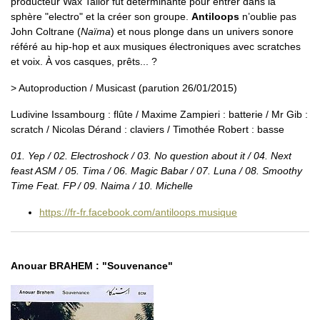
producteur Wax Tailor fut déterminante pour entrer dans la
sphère "electro" et la créer son groupe.
Antiloops
n’oublie pas
John Coltrane (
Naïma
) et nous plonge dans un univers sonore
référé au hip-hop et aux musiques électroniques avec scratches
et voix. À vos casques, prêts... ?
> Autoproduction / Musicast (parution 26/01/2015)
Ludivine Issambourg : flûte / Maxime Zampieri : batterie / Mr Gib :
scratch / Nicolas Dérand : claviers / Timothée Robert : basse
01. Yep / 02. Electroshock / 03. No question about it / 04. Next
feast ASM / 05. Tima / 06. Magic Babar / 07. Luna / 08. Smoothy
Time Feat. FP / 09. Naima / 10. Michelle
https://fr-fr.facebook.com/antiloops.musique
Anouar BRAHEM : "Souvenance"