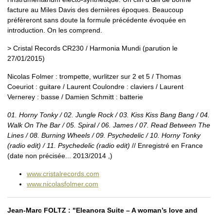
facture au Miles Davis des dernières époques. Beaucoup
préfèreront sans doute la formule précédente évoquée en
introduction. On les comprend.
> Cristal Records CR230 / Harmonia Mundi (parution le
27/01/2015)
Nicolas Folmer : trompette, wurlitzer sur 2 et 5 / Thomas
Coeuriot : guitare / Laurent Coulondre : claviers / Laurent
Vernerey : basse / Damien Schmitt : batterie
01. Horny Tonky / 02. Jungle Rock / 03. Kiss Kiss Bang Bang / 04.
Walk On The Bar / 05. Spiral / 06. James / 07. Read Between The
Lines / 08. Burning Wheels / 09. Psychedelic / 10. Horny Tonky
(radio edit) / 11. Psychedelic (radio edit)
// Enregistré en France
(date non précisée... 2013/2014 ,)
www.cristalrecords.com
www.nicolasfolmer.com
Jean-Marc FOLTZ : "Eleanora Suite – A woman’s love and