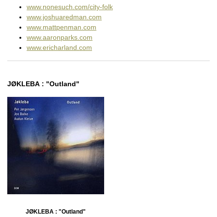
www.nonesuch.com/city-folk
www.joshuaredman.com
www.mattpenman.com
www.aaronparks.com
www.ericharland.com
JØKLEBA : "Outland"
JØKLEBA : "Outland"