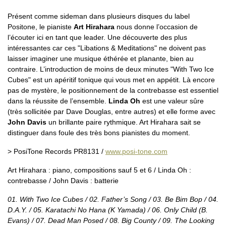
Présent comme sideman dans plusieurs disques du label
Positone, le pianiste
Art Hirahara
nous donne l’occasion de
l’écouter ici en tant que leader. Une découverte des plus
intéressantes car ces "Libations & Meditations" ne doivent pas
laisser imaginer une musique éthérée et planante, bien au
contraire. L’introduction de moins de deux minutes "With Two Ice
Cubes" est un apéritif tonique qui vous met en appétit. Là encore
pas de mystère, le positionnement de la contrebasse est essentiel
dans la réussite de l’ensemble.
Linda Oh
est une valeur sûre
(très sollicitée par Dave Douglas, entre autres) et elle forme avec
John Davis
un brillante paire rythmique. Art Hirahara sait se
distinguer dans foule des très bons pianistes du moment.
> PosiTone Records PR8131 /
www.posi-tone.com
Art Hirahara : piano, compositions sauf 5 et 6 / Linda Oh :
contrebasse / John Davis : batterie
01. With Two Ice Cubes / 02. Father’s Song / 03. Be Bim Bop / 04.
D.A.Y. / 05. Karatachi No Hana (K Yamada) / 06. Only Child (B.
Evans) / 07. Dead Man Posed / 08. Big County / 09. The Looking