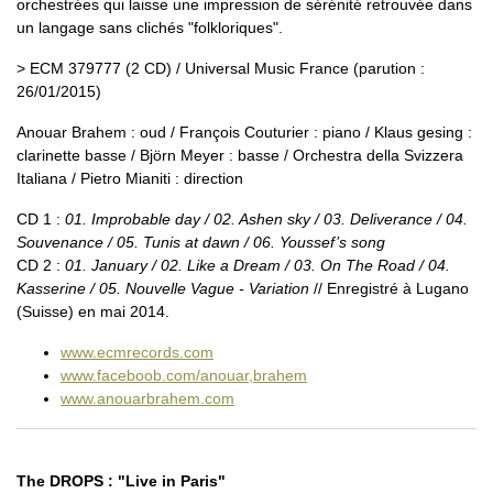
orchestrées qui laisse une impression de sérénité retrouvée dans
un langage sans clichés "folkloriques".
> ECM 379777 (2 CD) / Universal Music France (parution :
26/01/2015)
Anouar Brahem : oud / François Couturier : piano / Klaus gesing :
clarinette basse / Björn Meyer : basse / Orchestra della Svizzera
Italiana / Pietro Mianiti : direction
CD 1 :
01. Improbable day / 02. Ashen sky / 03. Deliverance / 04.
Souvenance / 05. Tunis at dawn / 06. Youssef’s song
CD 2 :
01. January / 02. Like a Dream / 03. On The Road / 04.
Kasserine / 05. Nouvelle Vague - Variation
// Enregistré à Lugano
(Suisse) en mai 2014.
www.ecmrecords.com
www.faceboob.com/anouar,brahem
www.anouarbrahem.com
The DROPS : "Live in Paris"