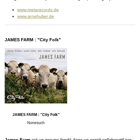
www.metarecords.de
www.arnehuber.de
JAMES FARM : "City Folk"
JAMES FARM : "City Folk"
Nonesuch
James Farm
est un groupe fondé dans un esprit collaboratif par