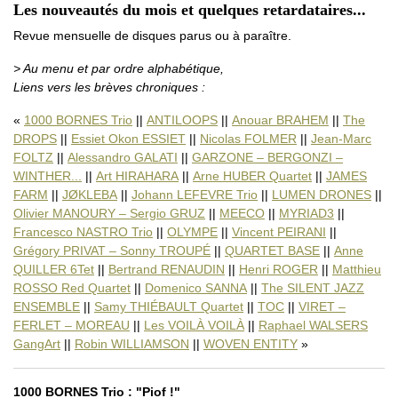
Les nouveautés du mois et quelques retardataires...
Revue mensuelle de disques parus ou à paraître.
> Au menu et par ordre alphabétique,
Liens vers les brèves chroniques :
1000 BORNES Trio
||
ANTILOOPS
||
Anouar BRAHEM
||
The
DROPS
||
Essiet Okon ESSIET
||
Nicolas FOLMER
||
Jean-Marc
FOLTZ
||
Alessandro GALATI
||
GARZONE – BERGONZI –
WINTHER...
||
Art HIRAHARA
||
Arne HUBER Quartet
||
JAMES
FARM
||
JØKLEBA
||
Johann LEFEVRE Trio
||
LUMEN DRONES
||
Olivier MANOURY – Sergio GRUZ
||
MEECO
||
MYRIAD3
||
Francesco NASTRO Trio
||
OLYMPE
||
Vincent PEIRANI
||
Grégory PRIVAT – Sonny TROUPÉ
||
QUARTET BASE
||
Anne
QUILLER 6Tet
||
Bertrand RENAUDIN
||
Henri ROGER
||
Matthieu
ROSSO Red Quartet
||
Domenico SANNA
||
The SILENT JAZZ
ENSEMBLE
||
Samy THIÉBAULT Quartet
||
TOC
||
VIRET –
FERLET – MOREAU
||
Les VOILÀ VOILÀ
||
Raphael WALSERS
GangArt
||
Robin WILLIAMSON
||
WOVEN ENTITY
1000 BORNES Trio : "Piof !"