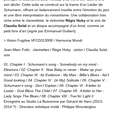
son déclin. Cette suite se construit sur la trame d’un Lieder de
Schumann, offrant un balancement insolite entre l’émotion du jazz
et une libre interprétation du romantisme. Une collaboration très
riche entre le clarinettiste, le violoniste
Régis Huby
et la voix de
Claudia Solal
et un disque accompagné d’un livret, comme un
petit livre d’art (signé par Emmanuel Guibert).
> Vision Fugitive VFCD313008 / Harmonia Mundi
Jean-Marc Foltz : clarinettes / Régis Huby : violon / Claudia Solal :
voix
01. Chapter I : Schumann’s song - Somebody on my mind -
Eleanora / 02. Chapter II : Now Baby or never - Make up your
mind / 03. Chapter III : As Evidence - My Man - Billie’s Blues - Ain’t
Good looking / 04. Chapter IV : (in My) Solitude / 05. Chapter V : :
Schumann’s song - Don’t Explain / 06. Chapter VI : A letter to
Lester - God Bless The Child / 07. Chapter VII : A letter to Her -
Lady Sings The Blues / 08. Chapter VIII : Trav’lin’ Light
//
Enregistré au Studio La Buissonne par Gérard de Haro (2013-
2014 ?) - Directeur artistique invité : Philippe Mouratoglou.