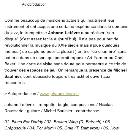
Autoproduction
Comme beaucoup de musiciens actuels qui maîtrisent leur
instrument et ont acquis une certaine expérience dans le domaine
du jazz, le trompettiste
Johann Lefèvre
a pu réaliser "son
disque" (c’est assez facile aujourd’hui). Il n’a pas pour but de
révolutionner la musique du XXIè siècle mais il joue quelques
thèmes ( de sa plume pour la plupart ) en trio "de chambre" sans
batterie dans un esprit qui pourrait rappeler Art Farmer ou Chet
Baker. Une carte de visite sans doute pour permettre à ce trio de
trouver des espaces de jeu. On remarque la présence de
Michel
Saulnier
, contrebassiste toujours très actif et ouvert aux
rencontres.
> Autoproduction /
www.johannlefevre.fr
Johann Lefèvre : trompette, bugle, compositions / Nicolas
Rousserie : guitare / Michel Saulnier : contrebasse
01. Blues For Daddy / 02. Broken Wing (R. Beirach) / 03.
Crépuscule / 04. For Mum / 05. Gnid (T. Dameron) / 06. How