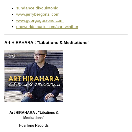
sundance.dk/quintonic
www.jerrybergonzi.com
www.georgegarzone.com
oneworldsmusic.com/carl-winther
Art HIRAHARA : "Libations & Meditations"
Art HIRAHARA : "Libations &
Meditations"
PosiTone Records