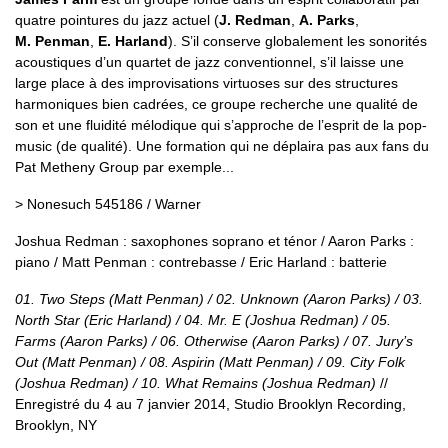
quatre pointures du jazz actuel (
J. Redman
,
A. Parks
,
M. Penman
,
E. Harland
). S’il conserve globalement les sonorités
acoustiques d’un quartet de jazz conventionnel, s’il laisse une
large place à des improvisations virtuoses sur des structures
harmoniques bien cadrées, ce groupe recherche une qualité de
son et une fluidité mélodique qui s’approche de l’esprit de la pop-
music (de qualité). Une formation qui ne déplaira pas aux fans du
Pat Metheny Group par exemple...
> Nonesuch 545186 / Warner
Joshua Redman : saxophones soprano et ténor / Aaron Parks :
piano / Matt Penman : contrebasse / Eric Harland : batterie
01. Two Steps (Matt Penman) / 02. Unknown (Aaron Parks) / 03.
North Star (Eric Harland) / 04. Mr. E (Joshua Redman) / 05.
Farms (Aaron Parks) / 06. Otherwise (Aaron Parks) / 07. Jury’s
Out (Matt Penman) / 08. Aspirin (Matt Penman) / 09. City Folk
(Joshua Redman) / 10. What Remains (Joshua Redman)
//
Enregistré du 4 au 7 janvier 2014, Studio Brooklyn Recording,
Brooklyn, NY