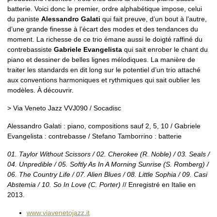
batterie. Voici donc le premier, ordre alphabétique impose, celui
du paniste
Alessandro Galati
qui fait preuve, d’un bout à l’autre,
d’une grande finesse à l’écart des modes et des tendances du
moment. La richesse de ce trio émane aussi le doigté raffiné du
contrebassiste
Gabriele Evangelista
qui sait enrober le chant du
piano et dessiner de belles lignes mélodiques. La manière de
traiter les standards en dit long sur le potentiel d’un trio attaché
aux conventions harmoniques et rythmiques qui sait oublier les
modèles. À découvrir.
> Via Veneto Jazz VVJ090 / Socadisc
Alessandro Galati : piano, compositions sauf 2, 5, 10 / Gabriele
Evangelista : contrebasse / Stefano Tamborrino : batterie
01. Taylor Without Scissors / 02. Cherokee (R. Noble) / 03. Seals /
04. Unpredible / 05. Softly As In A Morning Sunrise (S. Romberg) /
06. The Country Life / 07. Alien Blues / 08. Little Sophia / 09. Casi
Abstemia / 10. So In Love (C. Porter)
// Enregistré en Italie en
2013.
www.viavenetojazz.it