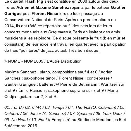
Le quartet
Flash Pig
s’est constitué en 2008 autour des deux
frères
Adrien et Maxime Sanchez
rejoints par le batteur
Gautier
Garrigue
puis
Florent Nisse
lors de leur passage au
Conservatoire National de Paris. Après un premier album en
2014, ils ont rôdé ce répertoire au fil des sets lors de leurs
concerts mensuels aux
Disquaires
à Paris en invitant des amis
musiciens à les rejoindre. Ce disque présente le fruit (bien mûr et
consistant) de leur excellent travail en quartet avec la participation
de trois "pointures" du jazz actuel. Très bon disque !
> NOME - NOME005 / L’Autre Distribution
Maxime Sanchez : piano, compositions sauf 4 et 6 / Adrien
Sanchez : saxophone ténor / Florent Nisse : contrebasse /
Gautier Garrigue : batterie /+/ Pierre de Bethmann : Wurlitzer sur
5 et 9 / Émile Parisien : saxophone soprano sur 7 et 9 / Manu
Codjia : guitare sur 2, 3 et 9.
01. For B / 02. 6444 / 03. Temps / 04. The Veil (O. Coleman) / 05.
Octobre / 06. Junior (A. Sanchez) / 07. Spasme / 08. Yeux Doux /
09. No Head / 10. Enef
// Enregistré au Studio de Meudon les 5 et
6 décembre 2015.