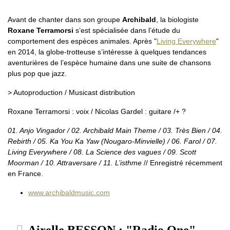
Avant de chanter dans son groupe
Archibald
, la biologiste
Roxane Terramorsi
s’est spécialisée dans l’étude du
comportement des espèces animales. Après "
Living Everywhere
"
en 2014, la globe-trotteuse s’intéresse à quelques tendances
aventurières de l’espèce humaine dans une suite de chansons
plus pop que jazz.
> Autoproduction / Musicast distribution
Roxane Terramorsi : voix / Nicolas Gardel : guitare /+ ?
01. Anjo Vingador / 02. Archibald Main Theme / 03. Très Bien / 04.
Rebirth / 05. Ka You Ka Yaw (Nougaro-Minvielle) / 06. Farol / 07.
Living Everywhere / 08. La Science des vagues / 09. Scott
Moorman / 10. Attraversare / 11. L’isthme
// Enregistré récemment
en France.
www.archibaldmusic.com
Airelle BESSON : "Radio One"