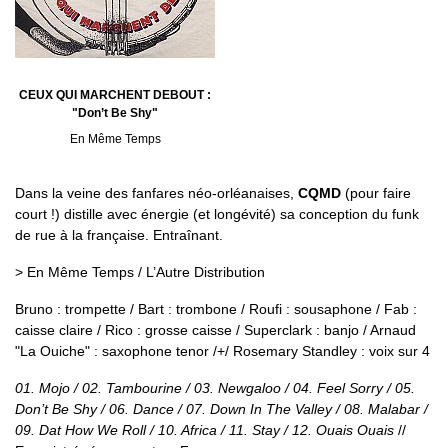
CEUX QUI MARCHENT DEBOUT :
"Don’t Be Shy"
En Même Temps
Dans la veine des fanfares néo-orléanaises,
CQMD
(pour faire
court !) distille avec énergie (et longévité) sa conception du funk
de rue à la française. Entraînant.
> En Même Temps / L’Autre Distribution
Bruno : trompette / Bart : trombone / Roufi : sousaphone / Fab :
caisse claire / Rico : grosse caisse / Superclark : banjo / Arnaud
"La Ouiche" : saxophone tenor /+/ Rosemary Standley : voix sur 4
01. Mojo / 02. Tambourine / 03. Newgaloo / 04. Feel Sorry / 05.
Don’t Be Shy / 06. Dance / 07. Down In The Valley / 08. Malabar /
09. Dat How We Roll / 10. Africa / 11. Stay / 12. Ouais Ouais
//