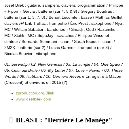
Josef Bilek : guitare, samplers, claviers, programmation / Philippe
« Pipon » Garcia : batterie (sur 4, 5 & 9) / Grégory Boudras :
batterie (sur 1, 3, 7, 8) / Benoît Lecomte : basse / Mathias Guillet :
claviers /+/ Erik Truffaz : trompette / Éric Prost : saxophone / Nya :
MC / William Sabatier : bandonéon / Smadj : Oud / Razamike :
MC / Xtatik : MC / SupaJay : scratches / Philippe Vincenot :
conteur / Bernardo Sommani : chant / Sarah Espour : chant /
2M2X : batterie (sur 2) / Lucas Garnier : trompette (sur 3) /
Nicolas Bouvier : vibraphone
01. Serendip / 02. New Genesis / 03. La Jungle / 04. One Spark /
05. Celui qui Brûle / 06. My Letter / 07. Love – Power / 08. These
Words / 09. Hubbard / 10. Derniers Rêves
// Enregistré à Mâcon
(Crescent) et environs en 2015 (?).
zproduction.org/Bilek
www.josefbilek.com
BLAST : "Derrière Le Manège"