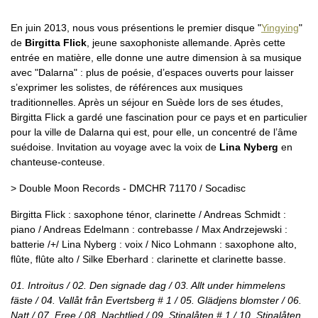
En juin 2013, nous vous présentions le premier disque "
Yingying
"
de
Birgitta Flick
, jeune saxophoniste allemande. Après cette
entrée en matière, elle donne une autre dimension à sa musique
avec "Dalarna" : plus de poésie, d’espaces ouverts pour laisser
s’exprimer les solistes, de références aux musiques
traditionnelles. Après un séjour en Suède lors de ses études,
Birgitta Flick a gardé une fascination pour ce pays et en particulier
pour la ville de Dalarna qui est, pour elle, un concentré de l’âme
suédoise. Invitation au voyage avec la voix de
Lina Nyberg
en
chanteuse-conteuse.
> Double Moon Records - DMCHR 71170 / Socadisc
Birgitta Flick : saxophone ténor, clarinette / Andreas Schmidt :
piano / Andreas Edelmann : contrebasse / Max Andrzejewski :
batterie /+/ Lina Nyberg : voix / Nico Lohmann : saxophone alto,
flûte, flûte alto / Silke Eberhard : clarinette et clarinette basse.
01. Introitus / 02. Den signade dag / 03. Allt under himmelens
fäste / 04. Vallåt från Evertsberg # 1 / 05. Glädjens blomster / 06.
Natt / 07. Free / 08. Nachtlied / 09. Stinalåten # 1 / 10. Stinalåten