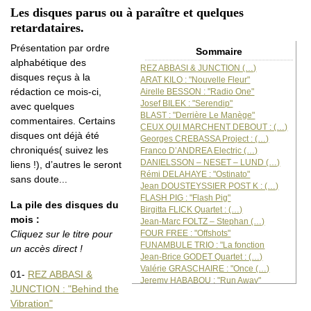
Les disques parus ou à paraître et quelques
retardataires.
Présentation par ordre
Sommaire
alphabétique des
REZ ABBASI & JUNCTION (…)
disques reçus à la
ARAT KILO : "Nouvelle Fleur"
rédaction ce mois-ci,
Airelle BESSON : "Radio One"
Josef BILEK : "Serendip"
avec quelques
BLAST : "Derrière Le Manège"
commentaires. Certains
CEUX QUI MARCHENT DEBOUT : (…)
disques ont déjà été
Georges CREBASSA Project : (…)
chroniqués( suivez les
Franco D’ANDREA Electric (…)
DANIELSSON – NESET – LUND (…)
liens !), d’autres le seront
Rémi DELAHAYE : "Ostinato"
sans doute...
Jean DOUSTEYSSIER POST K : (…)
FLASH PIG : "Flash Pig"
La pile des disques du
Birgitta FLICK Quartet : (…)
mois :
Jean-Marc FOLTZ – Stephan (…)
FOUR FREE : "Offshots"
Cliquez sur le titre pour
FUNAMBULE TRIO : "La fonction
un accès direct !
Jean-Brice GODET Quartet : (…)
Valérie GRASCHAIRE : "Once (…)
01-
REZ ABBASI &
Jeremy HABABOU : "Run Away"
JUNCTION : "Behind the
Skip JAMES – Johnny TEMPLE (…)
Vibration"
Karl JANNUSKA : "Midseason"