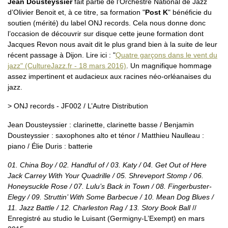
Jean Dousteyssier
fait partie de l’Orchestre National de Jazz
d’Olivier Benoit et, à ce titre, sa formation "
Post K
" bénéficie du
soutien (mérité) du label ONJ records. Cela nous donne donc
l’occasion de découvrir sur disque cette jeune formation dont
Jacques Revon nous avait dit le plus grand bien à la suite de leur
récent passage à Dijon. Lire ici : "
Quatre garçons dans le vent du
jazz" (CultureJazz.fr - 18 mars 2016)
. Un magnifique hommage
assez impertinent et audacieux aux racines néo-orléanaises du
jazz.
> ONJ records - JF002 / L’Autre Distribution
Jean Dousteyssier : clarinette, clarinette basse / Benjamin
Dousteyssier : saxophones alto et ténor / Matthieu Naulleau :
piano / Élie Duris : batterie
01. China Boy / 02. Handful of / 03. Katy / 04. Get Out of Here
Jack Carrey With Your Quadrille / 05. Shreveport Stomp / 06.
Honeysuckle Rose / 07. Lulu’s Back in Town / 08. Fingerbuster-
Elegy / 09. Struttin’ With Some Barbecue / 10. Mean Dog Blues /
11. Jazz Battle / 12. Charleston Rag / 13. Story Book Ball
//
Enregistré au studio le Luisant (Germigny-L’Exempt) en mars