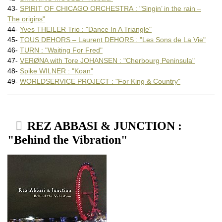
43-
SPIRIT OF CHICAGO ORCHESTRA : "Singin’ in the rain –
The origins"
44-
Yves THEILER Trio : "Dance In A Triangle"
45-
TOUS DEHORS – Laurent DEHORS : "Les Sons de La Vie"
46-
TURN : "Waiting For Fred"
47-
VERØNA with Tore JOHANSEN : "Cherbourg Peninsula"
48-
Spike WILNER : "Koan"
49-
WORLDSERVICE PROJECT : "For King & Country"
REZ ABBASI & JUNCTION :
"Behind the Vibration"