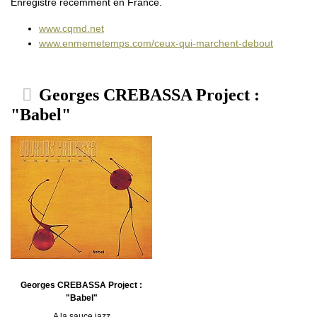
Enregistré récemment en France.
www.cqmd.net
www.enmemetemps.com/ceux-qui-marchent-debout
Georges CREBASSA Project :
"Babel"
Georges CREBASSA Project :
"Babel"
A la sauce jazz