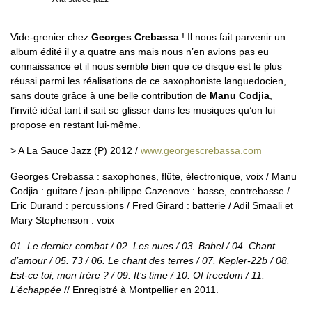
Vide-grenier chez
Georges Crebassa
! Il nous fait parvenir un
album édité il y a quatre ans mais nous n’en avions pas eu
connaissance et il nous semble bien que ce disque est le plus
réussi parmi les réalisations de ce saxophoniste languedocien,
sans doute grâce à une belle contribution de
Manu Codjia
,
l’invité idéal tant il sait se glisser dans les musiques qu’on lui
propose en restant lui-même.
> A La Sauce Jazz (P) 2012 /
www.georgescrebassa.com
Georges Crebassa : saxophones, flûte, électronique, voix / Manu
Codjia : guitare / jean-philippe Cazenove : basse, contrebasse /
Eric Durand : percussions / Fred Girard : batterie / Adil Smaali et
Mary Stephenson : voix
01. Le dernier combat / 02. Les nues / 03. Babel / 04. Chant
d’amour / 05. 73 / 06. Le chant des terres / 07. Kepler-22b / 08.
Est-ce toi, mon frère ? / 09. It’s time / 10. Of freedom / 11.
L’échappée
// Enregistré à Montpellier en 2011.