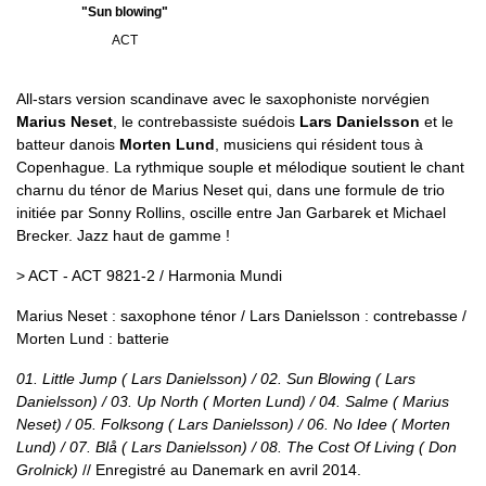
"Sun blowing"
ACT
All-stars version scandinave avec le saxophoniste norvégien
Marius Neset
, le contrebassiste suédois
Lars Danielsson
et le
batteur danois
Morten Lund
, musiciens qui résident tous à
Copenhague. La rythmique souple et mélodique soutient le chant
charnu du ténor de Marius Neset qui, dans une formule de trio
initiée par Sonny Rollins, oscille entre Jan Garbarek et Michael
Brecker. Jazz haut de gamme !
> ACT - ACT 9821-2 / Harmonia Mundi
Marius Neset : saxophone ténor / Lars Danielsson : contrebasse /
Morten Lund : batterie
01. Little Jump ( Lars Danielsson) / 02. Sun Blowing ( Lars
Danielsson) / 03. Up North ( Morten Lund) / 04. Salme ( Marius
Neset) / 05. Folksong ( Lars Danielsson) / 06. No Idee ( Morten
Lund) / 07. Blå ( Lars Danielsson) / 08. The Cost Of Living ( Don
Grolnick)
// Enregistré au Danemark en avril 2014.