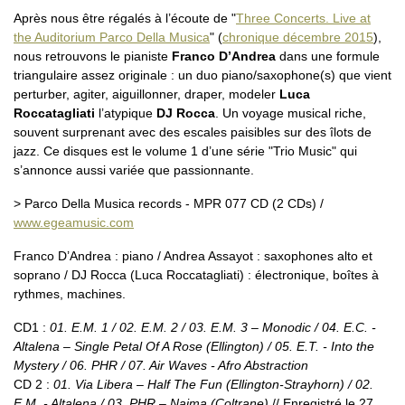
Après nous être régalés à l’écoute de "
Three Concerts. Live at
the Auditorium Parco Della Musica
" (
chronique décembre 2015
),
nous retrouvons le pianiste
Franco D’Andrea
dans une formule
triangulaire assez originale : un duo piano/saxophone(s) que vient
perturber, agiter, aiguillonner, draper, modeler
Luca
Roccatagliati
l’atypique
DJ Rocca
. Un voyage musical riche,
souvent surprenant avec des escales paisibles sur des îlots de
jazz. Ce disques est le volume 1 d’une série "Trio Music" qui
s’annonce aussi variée que passionnante.
> Parco Della Musica records - MPR 077 CD (2 CDs) /
www.egeamusic.com
Franco D’Andrea : piano / Andrea Assayot : saxophones alto et
soprano / DJ Rocca (Luca Roccatagliati) : électronique, boîtes à
rythmes, machines.
CD1 :
01. E.M. 1 / 02. E.M. 2 / 03. E.M. 3 – Monodic / 04. E.C. -
Altalena – Single Petal Of A Rose (Ellington) / 05. E.T. - Into the
Mystery / 06. PHR / 07. Air Waves - Afro Abstraction
CD 2 :
01. Via Libera – Half The Fun (Ellington-Strayhorn) / 02.
E.M. - Altalena / 03. PHR – Naima (Coltrane)
// Enregistré le 27