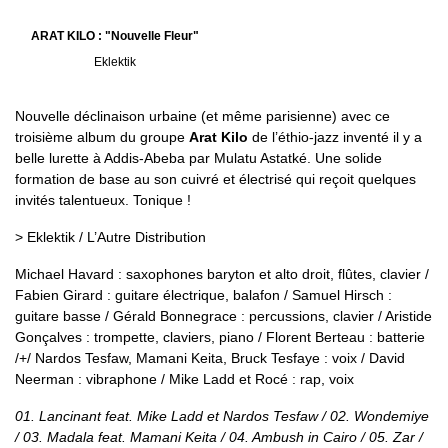
ARAT KILO : "Nouvelle Fleur"
Eklektik
Nouvelle déclinaison urbaine (et même parisienne) avec ce
troisième album du groupe
Arat Kilo
de l’éthio-jazz inventé il y a
belle lurette à Addis-Abeba par Mulatu Astatké. Une solide
formation de base au son cuivré et électrisé qui reçoit quelques
invités talentueux. Tonique !
> Eklektik / L’Autre Distribution
Michael Havard : saxophones baryton et alto droit, flûtes, clavier /
Fabien Girard : guitare électrique, balafon / Samuel Hirsch :
guitare basse / Gérald Bonnegrace : percussions, clavier / Aristide
Gonçalves : trompette, claviers, piano / Florent Berteau : batterie
/+/ Nardos Tesfaw, Mamani Keita, Bruck Tesfaye : voix / David
Neerman : vibraphone / Mike Ladd et Rocé : rap, voix
01. Lancinant feat. Mike Ladd et Nardos Tesfaw / 02. Wondemiye
/ 03. Madala feat. Mamani Keita / 04. Ambush in Cairo / 05. Zar /