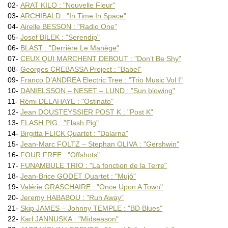
JAZZ VIOLIN LEGENDS : "Jazz
02-
ARAT KILO : "Nouvelle Fleur"
Sabine KÜHLICH & Laia (…)
03-
ARCHIBALD : "In Time In Space"
Dave LIEBMAN – Richie BEIRACH
04-
Airelle BESSON : "Radio One"
MARACUJA : "Imaginarium"
05-
Josef BILEK : "Serendip"
Benoît MARTINY Band : "The (…)
MATHILDE : "Je les aime tous"
06-
BLAST : "Derrière Le Manège"
Leyla McCALLA : "A Day For (…)
07-
CEUX QUI MARCHENT DEBOUT : "Don’t Be Shy"
MINUIT 10 : "Cheval à bascule"
08-
Georges CREBASSA Project : "Babel"
Marie MOKATI : "Break Loose"
09-
Franco D’ANDREA Electric Tree : "Trio Music Vol I"
NEW ZION w. Cyro : "Sunshine
Aaron PARKS – Thomas FONNESBÆK
10-
DANIELSSON – NESET – LUND : "Sun blowing"
PING MACHINE : "Easy Listening
11-
Rémi DELAHAYE : "Ostinato"
PING MACHINE : "Ubik"
12-
Jean DOUSTEYSSIER POST K : "Post K"
Gregory PORTER : "Take Me (…)
13-
FLASH PIG : "Flash Pig"
Basel RAJOUB : "The Queen (…)
14-
Birgitta FLICK Quartet : "Dalarna"
Olivier ROBIN : "Jungle Box"
Alfredo RODRIGUEZ : "Tocororo"
15-
Jean-Marc FOLTZ – Stephan OLIVA : "Gershwin"
Simon RUMMEL ENSEMBLE : (…)
16-
FOUR FREE : "Offshots"
Geoffrey SECCO : "Element (…)
17-
FUNAMBULE TRIO : "La fonction de la Terre"
SMOKING MOUSE : "Nebula"
18-
Jean-Brice GODET Quartet : "Mujô"
SPIRIT OF CHICAGO ORCHESTRA
Yves THEILER Trio : "Dance (…)
19-
Valérie GRASCHAIRE : "Once Upon A Town"
TOUS DEHORS – Laurent DEHORS
20-
Jeremy HABABOU : "Run Away"
TURN : "Waiting For Fred"
21-
Skip JAMES – Johnny TEMPLE : "BD Blues"
VERØNA with Tore JOHANSEN (…)
22-
Karl JANNUSKA : "Midseason"
Spike WILNER : " Koan"