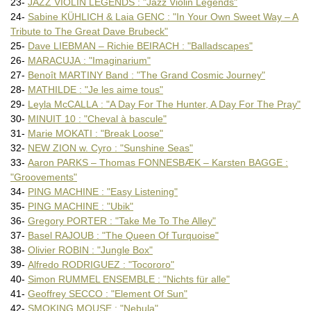
WORLDSERVICE PROJECT : "For
23-
JAZZ VIOLIN LEGENDS : "Jazz Violin Legends"
24-
Sabine KÜHLICH & Laia GENC : "In Your Own Sweet Way – A
Tribute to The Great Dave Brubeck"
25-
Dave LIEBMAN – Richie BEIRACH : "Balladscapes"
26-
MARACUJA : "Imaginarium"
27-
Benoît MARTINY Band : "The Grand Cosmic Journey"
28-
MATHILDE : "Je les aime tous"
29-
Leyla McCALLA : "A Day For The Hunter, A Day For The Pray"
30-
MINUIT 10 : "Cheval à bascule"
31-
Marie MOKATI : "Break Loose"
32-
NEW ZION w. Cyro : "Sunshine Seas"
33-
Aaron PARKS – Thomas FONNESBÆK – Karsten BAGGE :
"Groovements"
34-
PING MACHINE : "Easy Listening"
35-
PING MACHINE : "Ubik"
36-
Gregory PORTER : "Take Me To The Alley"
37-
Basel RAJOUB : "The Queen Of Turquoise"
38-
Olivier ROBIN : "Jungle Box"
39-
Alfredo RODRIGUEZ : "Tocororo"
40-
Simon RUMMEL ENSEMBLE : "Nichts für alle"
41-
Geoffrey SECCO : "Element Of Sun"
42-
SMOKING MOUSE : "Nebula"