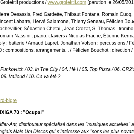
 Grolektif productions /
www.grolektif.com
(parution le 26/05/201
ierre Desassis, Fred Gardette, Thibaut Fontana, Romain Cuoq
incent Labarre, Hervé Salamone, Thierry Seneau, Félicien Bouch
achevillier, Sébastien Chetail, Jean Crozat, S. Thomas : trombo
omain Nassini : piano, claviers / Nicolas Frache, Étienne Kermar
oly : batterie / Arnaud Laprêt, Jonathan Volson : percussions / Fé
0 : compositions, arrangements... / Félicien Bouchot : direction 
Funkovitch / 03. In The City / 04. Hé ! / 05. Top Pizza / 06. CR2
09. Valioud / 10. Ca va été ?
rd-bigre
IXIGA 70 : "Ocupai"
iffer-Ant, distributeur spécialisé dans les "musiques actuelles" 
nglais Mais Um Discos qui s’intéresse aux "sons les plus novate