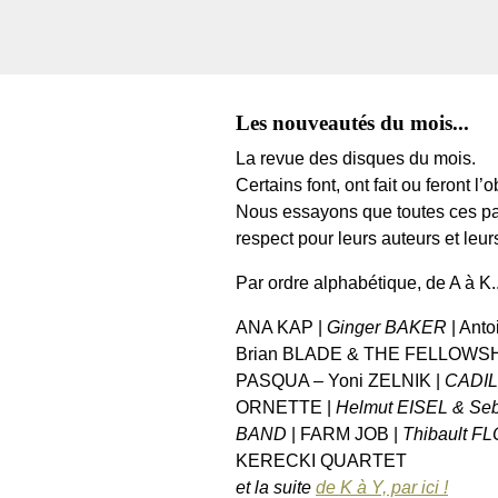
Les nouveautés du mois...
La revue des disques du mois.
Certains font, ont fait ou feront l
Nous essayons que toutes ces par
respect pour leurs auteurs et leurs
Par ordre alphabétique, de A à K..
ANA KAP |
Ginger BAKER
| Ant
Brian BLADE & THE FELLOWS
PASQUA – Yoni ZELNIK |
CADI
ORNETTE |
Helmut EISEL & Seb
BAND
| FARM JOB |
Thibault 
KERECKI QUARTET
et la suite
de K à Y, par ici !