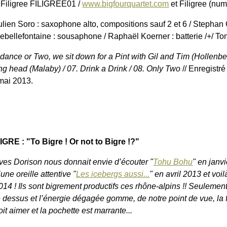
 Filigree FILIGREE01 /
www.bigfourquartet.com
et Filigree (num
ulien Soro : saxophone alto, compositions sauf 2 et 6 / Stephan
ebellefontaine : sousaphone / Raphaël Koerner : batterie /+/ T
a dance or Two, we sit down for a Pint with Gil and Tim (Hollenb
ing head (Malaby) / 07. Drink a Drink / 08. Only Two
// Enregistr
mai 2013.
IGRE : "To Bigre ! Or not to Bigre !?"
ves Dorison nous donnait envie d’écouter "
Tohu Bohu
" en janv
’une oreille attentive "
Les icebergs aussi...
" en avril 2013 et vo
014 ! Ils sont bigrement productifs ces rhône-alpins !! Seulement,
e dessus et l’énergie dégagée gomme, de notre point de vue, la f
oit aimer et la pochette est marrante...