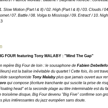
1. Slow Motion (Part I & II) / 02. High (Part I & II) / 03. Clouds / 
ornet / 07. Battle / 08. Volga to Mississipi / 09. Entract’ / 10. Nigh
13
om
IG FOUR featuring Tony MALABY : "Mind The Gap"
n repère Big Four de loin : le sousaphone de
Fabien Debellefo
illeurs) est la balise inévitable du quartet ! Cette fois, ils ont trav
olide saxophoniste
Tony Malaby
plus que jamais ouvert aux ren
oro
qui compose (écriture tranchante qui suscite la prise de ri
Floating head" et la seconde plage au titre interminable est du
e troisième disque, Big Four devenu "Big Five" confirme son gro
es plus intéressantes du jazz européen sans doute.