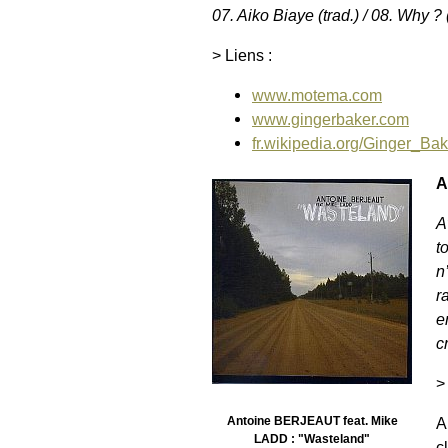
07. Aiko Biaye (trad.) / 08. Why ?
> Liens :
www.motema.com
www.gingerbaker.com
fr.wikipedia.org/Ginger_Bak
A
A
t
n
r
e
c
>
Antoine BERJEAUT feat. Mike
A
LADD : "Wasteland"
c