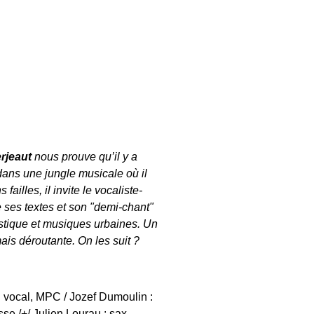
rjeaut
nous prouve qu’il y a
 dans une jungle musicale où il
ailles, il invite le vocaliste-
e ses textes et son "demi-chant"
stique et musiques urbaines. Un
is déroutante. On les suit ?
 : vocal, MPC / Jozef Dumoulin :
sse /+/ Julien Lourau : sax