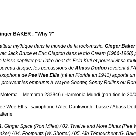
inger BAKER : "Why ?"
atteur mythique dans le monde de la rock-music,
Ginger Baker
vec Jack Bruce et Eric Clapton dans le trio Cream (1966-1968) p
e laissa captiver par l’afro-beat de Fela Kuti et poursuivit sa rou
ouveau disque, les percussions de
Abass Dodoo
revoient à l’A
axophone de
Pee Wee Ellis
(né en Floride en 1941) apporte un
e prouvent les emprunts à Wayne Shorter, Sonny Rollins ou Ron
 Motema – Membran 233846 / Harmonia Mundi (parution le 20/
ee Wee Ellis : saxophone / Alec Dankworth : basse / Abass Dodo
atterie
1. Ginger Spice (Ron Miles) / 02. Twelve and More Blues (Pee We
aker) / 04. Footprints (W. Shorter) / 05. Aĩn Témouchent (G. Bake