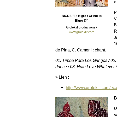
>
P
BIGRE "To Bigre ! Or not to
V
Bigre !?"
B
Grolektif productions /
R
www.grolektif.com
J
1
de Pina, C. Cameni : chant.
01. Timba Para Los Gringos / 02. 
dance / 08. Hate Love Whatever / 
> Lien :
http://www.grolektif.com/eca
B
D
a