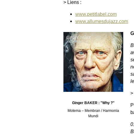
> Liens :
www.petitlabel.com
www.allumesdujazz.com
G
B
a
s
n
s
l
>
Ginger BAKER : "Why ?"
P
Motema – Membran / Harmonia
b
Mundi
0
B