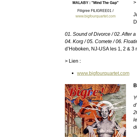
>
MALABY : "Mind The Gap"
Filigree FILIGREE01 /
J
www.bigfourquartet.com
D
01. Sound of Divorce / 02. After 
04. Korg / 05. Comete / 06. Float
d’Hoboken, NJ-USA les 1, 2 & 3 
> Lien :
www.bigfourquartet.com
B
Y
d
2
l
d