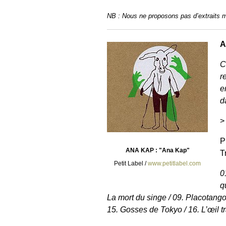
NB : Nous ne proposons pas d’extraits m
A
C
r
e
d
>
P
ANA KAP : "Ana Kap"
T
Petit Label /
www.petitlabel.com
0
q
La mort du singe / 09. Placotango /
15. Gosses de Tokyo / 16. L’œil t