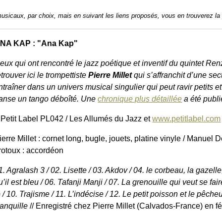
usicaux, par choix, mais en suivant les liens proposés, vous en trouverez la
NA KAP : "Ana Kap"
eux qui ont rencontré le jazz poétique et inventif du quintet Re
etrouver ici le trompettiste
Pierre Millet
qui s’affranchit d’une se
ntraîner dans un univers musical singulier qui peut ravir petits 
anse un tango déboîté. Une
chronique plus détaillée
a été publié
 Petit Label PL042 / Les Allumés du Jazz et
www.petitlabel.com
ierre Millet : cornet long, bugle, jouets, platine vinyle / Manuel 
rotoux : accordéon
1. Agralash 3 / 02. Lisette / 03. Akdov / 04. le corbeau, la gazelle,
u’il est bleu / 06. Tafanji Manji / 07. La grenouille qui veut se fa
 10. Trajisme / 11. L’indécise / 12. Le petit poisson et le pêcheur
ranquille
// Enregistré chez Pierre Millet (Calvados-France) en f