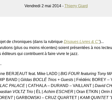
Vendredi 2 mai 2014 -
Thierry Giard
’objet de chroniques (dans la rubrique
Disques Livres & C°
)...
utions (plus ou moins récentes) soient présentées à nos lecteu
 éditeurs qui contribuent à faire vivre le jazz.
.
oine BERJEAUT feat. Mike LADD |
BIG FOUR featuring Tony 
HIP BAND |
Gildas BOCLÉ Trios + Guests
| Frédéric BOREY –
LLAC PALACE
| CATHALA – DURAND – VAILLANT |
David C
astian VOLTZ Trio
| ËL |
Achim ESCHER
| Oran ETKIN |
Orrin
FLORENT
| GARBOWSKI – CRUZ QUARTET |
KAMI QUINTET 