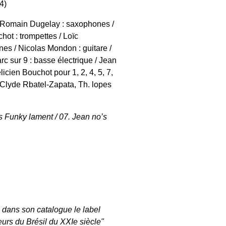
4)
, Romain Dugelay : saxophones /
ot : trompettes / Loïc
nes / Nicolas Mondon : guitare /
c sur 9 : basse électrique / Jean
licien Bouchot pour 1, 2, 4, 5, 7,
/ Clyde Rbatel-Zapata, Th. lopes
’s Funky lament / 07. Jean no’s
a dans son catalogue le label
urs du Brésil du XXIe siècle"