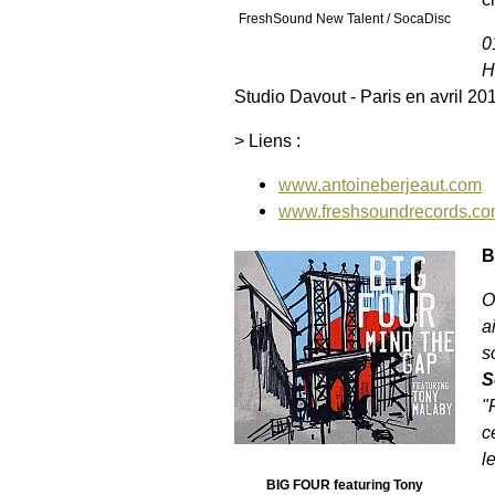
FreshSound New Talent / SocaDisc
0
H
Studio Davout - Paris en avril 20
> Liens :
www.antoineberjeaut.com
www.freshsoundrecords.c
B
O
a
s
S
"
c
l
BIG FOUR featuring Tony